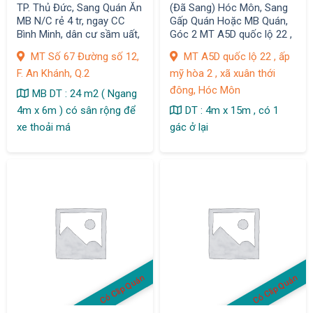
TP. Thủ Đức, Sang Quán Ăn
(Đã Sang) Hóc Môn, Sang
MB N/C rẻ 4 tr, ngay CC
Gấp Quán Hoặc MB Quán,
Bình Minh, dân cư sầm uất,
Góc 2 MT A5D quốc lộ 22 ,
F. An Khánh
ấp mỹ hòa 2 , xã xuân thới
MT Số 67 Đường số 12,
MT A5D quốc lộ 22 , ấp
đông
F. An Khánh, Q.2
mỹ hòa 2 , xã xuân thới
đông, Hóc Môn
MB DT : 24 m2 ( Ngang
4m x 6m ) có sân rộng để
DT : 4m x 15m , có 1
xe thoải má
gác ở lại
Có Clip Quán
Có Clip Quán