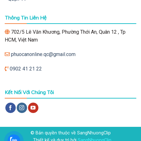
Thông Tin Liên Hệ
702/5 Lê Văn Khương, Phường Thới An, Quân 12 , Tp
HCM, Việt Nam
phuocanonline.qc@gmail.com
0902 41 21 22
Kết Nối Với Chúng Tôi
© Bản quyền thuộc về SangNhuongClip
Thiết kế và duy trì bởi
SangNhuongClip