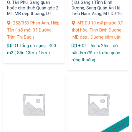
Q. Tân Phú, Sang quán
( Đã Sang ) Tỉnh Bình
hoặc cho thuê Quán góc 2
Dương, Sang Quán Ăn Hủ
MT, MB đẹp thoáng, DT :
Tiếu Nam Vang, MT DJ 10
400 m2, 252/ đường Phan
mỹ phước 3, F. Thới Hoà,Tx
252/35D Phan Anh, Hiệp
MT DJ 10 mỹ phước 3,F.
Anh, F. Hiệp Tân
.Bến Cát
Tân ( số mới 35 Đường
thới hòa, Tỉnh Bình Dương
Trần Thì Báo )
,MB đẹp , Đường sầm uất.
DT tổng sử dụng : 400
+ DT : 5m x 25m , có
m2 ( Sân 13m x 15m )
sân 5m để xe trước quán
rộng thoáng
Có Clip Quán