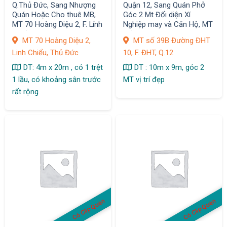
Q.Thủ Đức, Sang Nhượng
Quận 12, Sang Quán Phở
Quán Hoặc Cho thuê MB,
Góc 2 Mt Đối diện Xí
MT 70 Hoàng Diệu 2, F. Lính
Nghiệp may và Căn Hộ, MT
Chiểu
số 39B Đường ĐHT 10, F.
MT 70 Hoàng Diệu 2,
MT số 39B Đường ĐHT
ĐHT
Linh Chiểu, Thủ Đức
10, F. ĐHT, Q.12
DT: 4m x 20m , có 1 trệt
DT : 10m x 9m, góc 2
1 lầu, có khoảng sân trước
MT vị trí đẹp
rất rộng
Có Clip Quán
Có Clip Quán