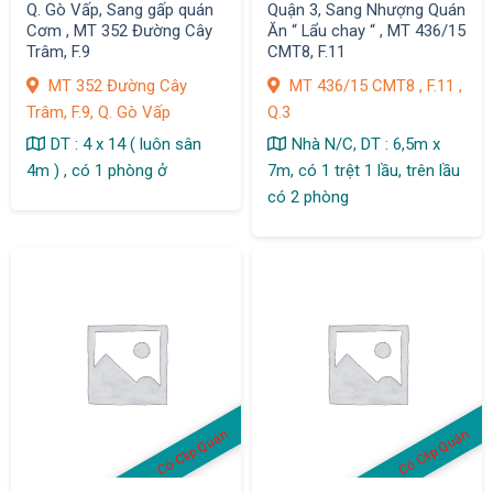
Q. Gò Vấp, Sang gấp quán
Quận 3, Sang Nhượng Quán
Cơm , MT 352 Đường Cây
Ăn “ Lẩu chay “ , MT 436/15
Trâm, F.9
CMT8, F.11
MT 352 Đường Cây
MT 436/15 CMT8 , F.11 ,
Trâm, F.9, Q. Gò Vấp
Q.3
DT : 4 x 14 ( luôn sân
Nhà N/C, DT : 6,5m x
4m ) , có 1 phòng ở
7m, có 1 trệt 1 lầu, trên lầu
có 2 phòng
Có Clip Quán
Có Clip Quán