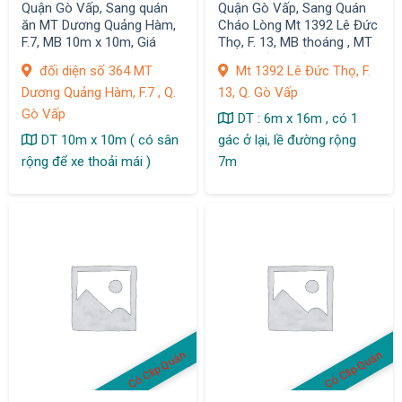
Quận Gò Vấp, Sang quán
Quận Gò Vấp, Sang Quán
ăn MT Dương Quảng Hàm,
Cháo Lòng Mt 1392 Lê Đức
F.7, MB 10m x 10m, Giá
Thọ, F. 13, MB thoáng , MT
thuê: 7 tr
đường sầm uất
đối diện số 364 MT
Mt 1392 Lê Đức Thọ, F.
Dương Quảng Hàm, F.7 , Q.
13, Q. Gò Vấp
Gò Vấp
DT : 6m x 16m , có 1
DT 10m x 10m ( có sân
gác ở lại, lề đường rộng
rộng để xe thoải mái )
7m
Có Clip Quán
Có Clip Quán