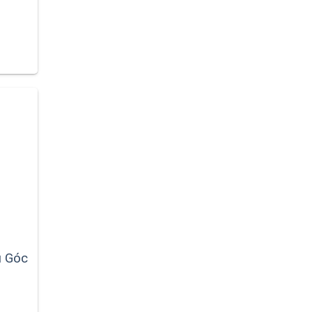
ờng
 Góc
4