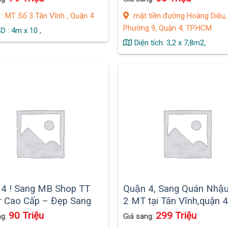
đường Hoàng Diệu, Phư
: MT Số 3 Tân Vĩnh , Quận 4
mặt tiền đường Hoàng Diệu,
9,
Phường 9, Quận 4, TP.HCM
D : 4m x 10 ,
Diện tích: 3,2 x 7,8m2,
 4 ! Sang MB Shop TT
Quận 4, Sang Quán Nhậu
 Cao Cấp – Đẹp Sang
2 MT tại Tân Vĩnh,quận 
,TP.HCM.
90 Triệu
299 Triệu
ng:
Giá sang: