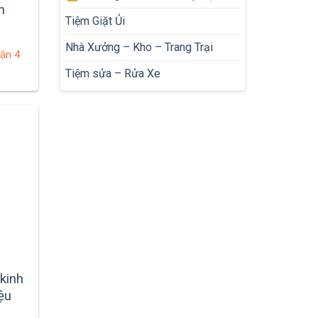
h
Tiệm Giặt Ủi
̉ 6,8
Nhà Xưởng – Kho – Trang Trại
ận 4
Tiệm sửa – Rửa Xe
kinh
ệu
t tiền