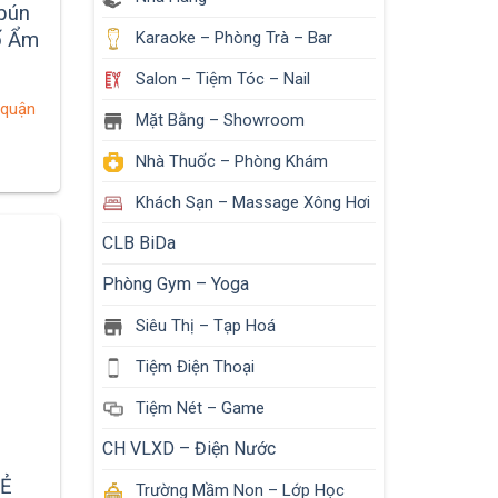
 bún
ố Ẩm
Karaoke – Phòng Trà – Bar
Salon – Tiệm Tóc – Nail
 quận
Mặt Bằng – Showroom
Nhà Thuốc – Phòng Khám
Khách Sạn – Massage Xông Hơi
CLB BiDa
Phòng Gym – Yoga
Siêu Thị – Tạp Hoá
Tiệm Điện Thoại
Tiệm Nét – Game
CH VLXD – Điện Nước
Ẻ
Trường Mầm Non – Lớp Học