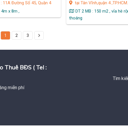
: 11A Đường Số 45, Quận 4
tại Tân Vĩnh,quận 4 ,TP.HCM
: 4m x 8m ,
DT 2 MB : 150 m2 , vỉa hè rô
thoáng
1
2
3
huê BĐS ( Tel :
Tìm kiế
ăng miễn phí