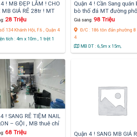
 4 ! MB ĐẸP LẮM ! CHO
Quận 4 ! Cần Sang quán
MB GIÁ RẺ 28tr ! MT
bò thố đá MT đường ph
g lớn khu kinh doanh
Thực
28 Triệu
98 Triệu
ng:
Giá sang:
ất,
ố 134 Khánh Hội, F.6 , Quận 4
Đ/C : 186 tôn đản phường 8
4
ện tích : 4m x 10m , 1 trệt 1
MB DT : 6,5m x 15m,
4 ! SANG RẺ TIỆM NAIL
ON – GỘI , MB thuê chỉ
tr/ tháng, có 1 lửng
68 Triệu
ng:
Quận 4 ! SANG MB GIÁ R