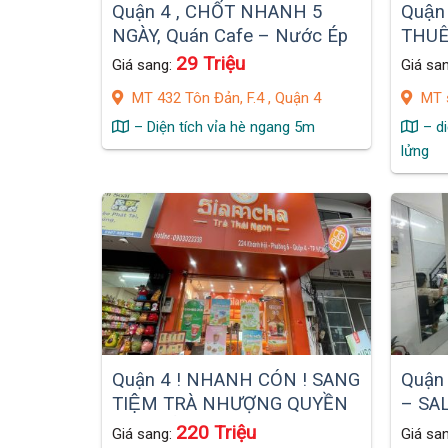
Quận 4 , CHỐT NHANH 5
Quận
NGÀY, Quán Cafe – Nước Ép
THUÊ 
Đẹp Giá Rẻ Chỉ 29 tr, MB 6tr /
đườn
29 Triệu
Giá sang:
Giá sa
tháng
sầm u
MT 432 Tôn Đản, F.4 , Quận 4
MT s
– Diện tích vỉa hè ngang 5m
– di
lửng
Quận 4 ! NHANH CÓN ! SANG
Quận 
TIỆM TRÀ NHƯỢNG QUYỀN
– SAL
ĐẸP LẮM MB VỊ TRÍ ĐẸP !
có 7 
220 Triệu
Giá sang:
Giá sa