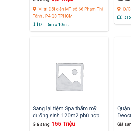
Khu Chung Cư Đồng Diều .
Vi tri Đối diện MT số 66 Phạm Thị
Đ/C 
Tánh , P4 Q8 TPHCM
DTS
DT : 5m x 10m ,
Sang lại tiệm Spa thẩm mỹ
Quận
dưỡng sinh 120m2 phù hợp
Deocr
kinh doanh + ở lại (nhà mới,
Trọng
155 Triệu
Giá sang:
Giá sa
trang trí đẹp)