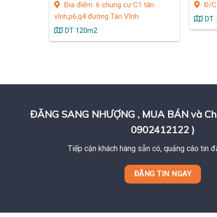
Địa điểm: 6 chung cư C1 tân
Đ/C 
vĩnh,p6,q4 đường Tân Vĩnh
DT 
DT 120m2
ĐĂNG SANG NHƯỢNG , MUA BÁN và Cho T
0902412122 )
Tiếp cận khách hàng sẵn có, quảng cáo tin đ
ĐĂNG TIN NGAY