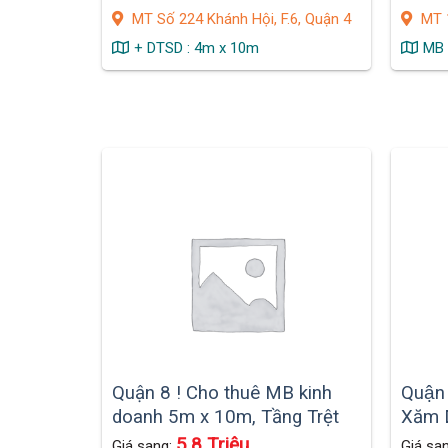
MT Đường Lớn Sầm Uất
MT Số 224 Khánh Hội, F.6, Quận 4
MT 1
+ DTSD : 4m x 10m
MB 
Quận 8 ! Cho thuê MB kinh
Quận
doanh 5m x 10m, Tầng Trệt
Xăm D
CC – Giá Rẻ Chỉ 5,8 tr, 003G
Thất 
5,8 Triệu
Giá sang:
Giá sa