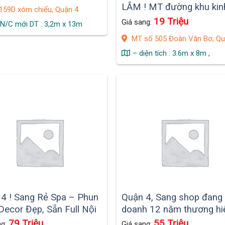
LẮM ! MT đường khu kin
59D xóm chiếu, Quận 4
doanh sầm uất, THUÊ CHI
19 Triệu
Giá sang:
N/C mới DT : 3,2m x 13m
tr ( 3,6m x 8m )
MT số 505 Đoàn Văn Bơ, Qu
– diện tích : 3.6m x 8m ,
 4 ! Sang Rẻ Spa – Phun
Quận 4, Sang shop đang 
ecor Đẹp, Sẵn Full Nội
doanh 12 năm thương hi
Sịn Mới Đẹp
thời trang có tiếng tại mặ
79 Triệu
55 Triệu
ng:
Giá sang: