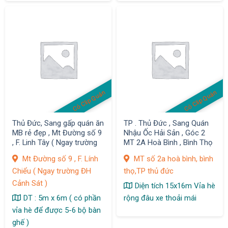
Có Clip Quán
Có Clip Quán
Thủ Đức, Sang gấp quán ăn
TP . Thủ Đức , Sang Quán
MB rẻ đẹp , Mt Đường số 9
Nhậu Ốc Hải Sản , Góc 2
, F. Linh Tây ( Ngay trường
MT 2A Hoà Bình , Bình Thọ
ĐH Cảnh Sát )
, MB đẹp
Mt Đường số 9 , F. Lính
MT số 2a hoà bình, bình
Chiểu ( Ngay trường ĐH
thọ,TP thủ đức
Cảnh Sát )
Diện tích 15x16m Vỉa hè
DT : 5m x 6m ( có phần
rộng đâu xe thoải mái
vỉa hè để được 5-6 bộ bàn
ghế )