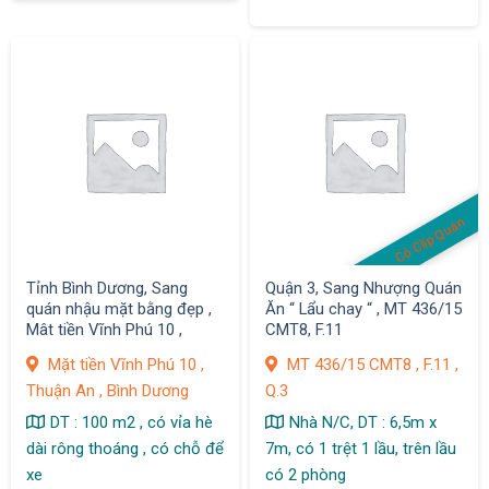
Có Clip Quán
Tỉnh Bình Dương, Sang
Quận 3, Sang Nhượng Quán
quán nhậu mặt bằng đẹp ,
Ăn “ Lẩu chay “ , MT 436/15
Mât tiền Vĩnh Phú 10 ,
CMT8, F.11
Thuận An ,
Mặt tiền Vĩnh Phú 10 ,
MT 436/15 CMT8 , F.11 ,
Thuận An , Bình Dương
Q.3
DT : 100 m2 , có vỉa hè
Nhà N/C, DT : 6,5m x
dài rông thoáng , có chỗ để
7m, có 1 trệt 1 lầu, trên lầu
xe
có 2 phòng