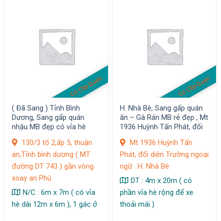
Có Clip Quán
Có Clip Quán
( Đã Sang ) Tỉnh Bình
H. Nhà Bè, Sang gấp quán
Dương, Sang gấp quán
ăn – Gà Rán MB rẻ đẹp , Mt
nhậu MB đẹp có vỉa hè
1936 Huỳnh Tấn Phát, đối
rộng, MT DT 743 ( gần vòng
diện Trường ngoại ngữ
130/3 tổ 2,ấp 5, thuận
Mt 1936 Huỳnh Tấn
xoay an Phú ), thuận an
an,Tỉnh bình dương ( MT
Phát, đối diện Trường ngoại
đường DT 743 ) gần vòng
ngữ . H. Nhà Bè
xoay an Phú
DT : 4m x 20m ( có
N/C : 6m x 7m ( có vỉa
phần vỉa hè rộng để xe
hè dài 12m x 6m ), 1 gác ở
thoải mái )