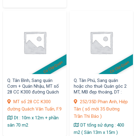
Có Clip Quán
Có Clip Quán
Q. Tân Bình, Sang quán
Q. Tân Phú, Sang quán
Cơm + Quán Nhậu, MT số
hoặc cho thuê Quán góc 2
28 CC K300 đường Quách
MT, MB đẹp thoáng, DT :
Văn Tuấn, F.9 , DT : 190 m2
400 m2, 252/ đường Phan
MT số 28 CC K300
252/35D Phan Anh, Hiệp
Anh, F. Hiệp Tân
đường Quách Văn Tuấn, F.9
Tân ( số mới 35 Đường
Trần Thì Báo )
Dt : 10m x 12m + phần
sân 70 m2
DT tổng sử dụng : 400
m2 ( Sân 13m x 15m )