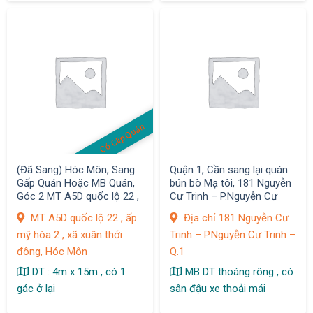
Có Clip Quán
(Đã Sang) Hóc Môn, Sang
Quận 1, Cần sang lại quán
Gấp Quán Hoặc MB Quán,
bún bò Mạ tôi, 181 Nguyễn
Góc 2 MT A5D quốc lộ 22 ,
Cư Trinh – P.Nguyễn Cư
ấp mỹ hòa 2 , xã xuân thới
Trinh
MT A5D quốc lộ 22 , ấp
Địa chỉ 181 Nguyễn Cư
đông
mỹ hòa 2 , xã xuân thới
Trinh – P.Nguyễn Cư Trinh –
đông, Hóc Môn
Q.1
DT : 4m x 15m , có 1
MB DT thoáng rông , có
gác ở lại
sân đậu xe thoải mái