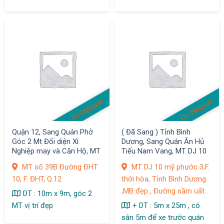
Có Clip Quán
Có Clip Quán
Quận 12, Sang Quán Phở
( Đã Sang ) Tỉnh Bình
Góc 2 Mt Đối diện Xí
Dương, Sang Quán Ăn Hủ
Nghiệp may và Căn Hộ, MT
Tiếu Nam Vang, MT DJ 10
số 39B Đường ĐHT 10, F.
mỹ phước 3, F. Thới Hoà,Tx
MT số 39B Đường ĐHT
MT DJ 10 mỹ phước 3,F.
ĐHT
.Bến Cát
10, F. ĐHT, Q.12
thới hòa, Tỉnh Bình Dương
,MB đẹp , Đường sầm uất.
DT : 10m x 9m, góc 2
MT vị trí đẹp
+ DT : 5m x 25m , có
sân 5m để xe trước quán