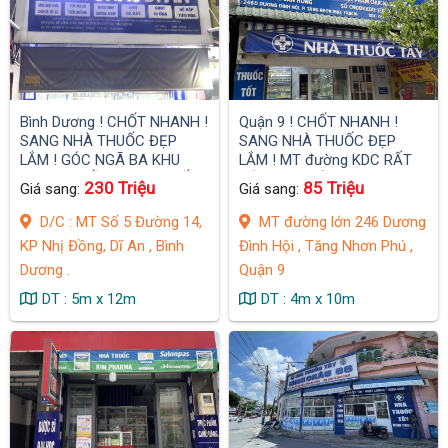
Bình Dương ! CHỐT NHANH !
Quận 9 ! CHỐT NHANH !
SANG NHÀ THUỐC ĐẸP
SANG NHÀ THUỐC ĐẸP
LẮM ! GÓC NGÃ BA KHU
LẮM ! MT đường KDC RẤT
CHỢ NHỊ ĐỒNG – KDC RẤT
ĐÔNG VỊ TRÍ ĐẸP .
230 Triệu
85 Triệu
Giá sang:
Giá sang:
ĐÔNG VỊ TRÍ ĐẸP .
D/C : MT Số 5 Đường 14,
MT đường lớn 246 Dương
KP Nhị Đồng, Dĩ An , Bình
Đình Hội , Tăng Nhơn Phú ,
Dương .
Quận 9
DT : 5m x 12m
DT : 4m x 10m