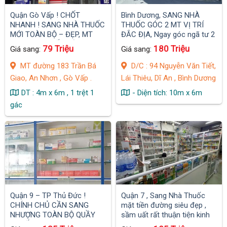
Quận Gò Vấp ! CHỐT
Bình Dương, SANG NHÀ
NHANH ! SANG NHÀ THUỐC
THUỐC GÓC 2 MT VỊ TRÍ
MỚI TOÀN BỘ – ĐẸP, MT
ĐẮC ĐỊA, Ngay góc ngã tư 2
đường KDC RẤT ĐÔNG
đường lớn trung tâm Lái
79 Triệu
180 Triệu
Giá sang:
Giá sang:
PHÒNG TRỌ CĂN HỘ NHIỀU
Thiêu
.
MT đường 183 Trần Bá
D/C : 94 Nguyễn Văn Tiết,
Giao, An Nhơn , Gò Vấp .
Lái Thiêu, Dĩ An , Bình Dương
DT : 4m x 6m , 1 trệt 1
- Diện tích: 10m x 6m
gác
Quận 9 – TP Thủ Đức !
Quận 7 , Sang Nhà Thuốc
CHÍNH CHỦ CẦN SANG
mặt tiền đường siêu đẹp ,
NHƯỢNG TOÀN BỘ QUẦY
sầm uất rất thuận tiện kinh
THUỐC
doanh