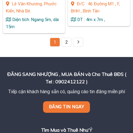
Lê Văn Khương, Phước
Đ/C : 46 Đường M1 , F,
Kiển, Nhà Bè.
BHH , Bình Tân
Diện tích: Ngang 5m, dài
DT : 4m x 7m ,
15m
1
2
ĐĂNG SANG NHƯỢNG , MUA BÁN và Cho Thuê BĐS (
Tel : 0902412122 )
Tiếp cận khách hàng sẵn có, quảng cáo tin đăng miễn phí
ĐĂNG TIN NGAY
Tìm Mua và Thuê Như Ý