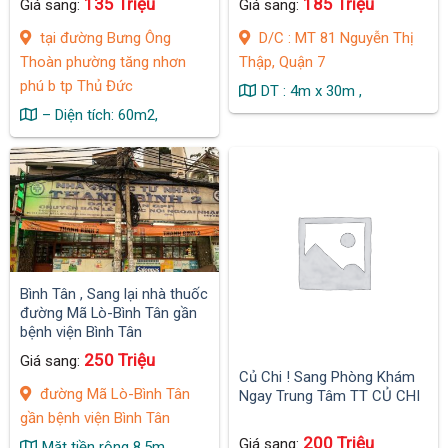
135 Triệu
185 Triệu
Giá sang:
Giá sang:
tại đường Bưng Ông
D/C : MT 81 Nguyễn Thị
Thoàn phường tăng nhơn
Thập, Quận 7
phú b tp Thủ Đức
DT : 4m x 30m ,
– Diện tích: 60m2,
Bình Tân , Sang lại nhà thuốc
đường Mã Lò-Bình Tân gần
bệnh viện Bình Tân
250 Triệu
Giá sang:
Củ Chi ! Sang Phòng Khám
đường Mã Lò-Bình Tân
Ngay Trung Tâm TT CỦ CHI
gần bệnh viện Bình Tân
200 Triệu
Giá sang:
Mặt tiền rộng 8.5m