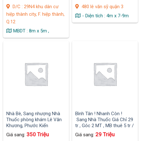
D/C : 29N4 khu dân cư
480 lê văn sỹ quận 3
hiệp thành city, F. hiệp thành,
- Diện tích : 4m x 7-9m
Q.12
MBDT : 8m x 5m ,
Nhà Bè, Sang nhượng Nhà
Bình Tân ! Nhanh Còn !
Thuốc phòng khám Lê Văn
Sang Nhà Thuốc Giá Chỉ 29
Khương, Phước Kiển
tr , Góc 2 MT , MB thuê 5 tr /
tháng , Vị trí bao đẹp
350 Triệu
29 Triệu
Giá sang:
Giá sang: