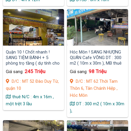
Quận 10 ! Chốt nhanh !
Hóc Môn ! SANG NHƯỢNG
SANG TIỆM BÁNH + 5
QUÁN Cafe VÕNG DT : 300
phòng trọ tầng ( dự tính cho
m2 ( 10m x 30m ), MB thuê
thuê Full 25 tr , MB còn 10 tr
chỉ 7tr / tháng, có 2 PN máy
245 Triệu
98 Triệu
Giá sang:
Giá sang:
) Mới Toàn bộ , gần sát ĐH
lạnh
Kinh Tế .
D/C : MT 52 Đào Duy Từ,
D/C : MT 62 Thới Tam
quận 10
Thôn 6, Tân Chánh Hiệp ,
Hóc Môn
thuê N/C : 4m x 16m ,
một trệt 3 lầu
DT : 300 m2 ( 10m x 30m
),