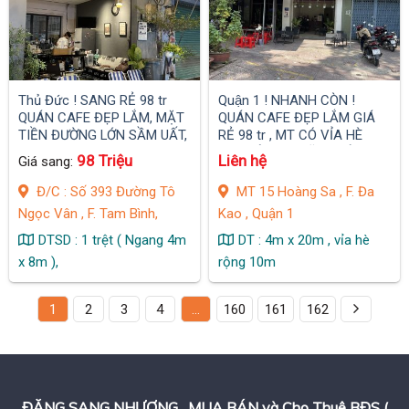
Thủ Đức ! SANG RẺ 98 tr
Quận 1 ! NHANH CÒN !
QUÁN CAFE ĐẸP LẮM, MẶT
QUÁN CAFE ĐẸP LẮM GIÁ
TIỀN ĐƯỜNG LỚN SẦM UẤT,
RẺ 98 tr , MT CÓ VỈA HÈ
MB thuê : 4 tr / tháng .
10m VÀ KHU VĂN PHÒNG
98 Triệu
Liên hệ
Giá sang:
CÂY MÁT RƯỢI , DT : 4m x
20m , vỉa hè rộng 10m
Đ/C : Số 393 Đường Tô
MT 15 Hoàng Sa , F. Đa
Ngọc Vân , F. Tam Bình,
Kao , Quận 1
DTSD : 1 trệt ( Ngang 4m
DT : 4m x 20m , vỉa hè
x 8m ),
rộng 10m
1
2
3
4
…
160
161
162
ĐĂNG SANG NHƯỢNG , MUA BÁN và Cho Thuê BĐS (