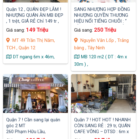
Quận 12 , QUÁN ĐẸP LẮM !
SANG NHƯỢNG HỢP ĐỒNG
NHƯỢNG QUÁN ĂN MB ĐẸP
NHƯỢNG QUYỀN THƯƠNG
, 1 trệt, GIÁ RẺ Chỉ 149 tr ,
HIỆU NỔI TIẾNG CHUỖI : “
MB Đẹp DT ngang 6m x 46m,
HỒNG TRÀ SỮA TAM HẢO 3
149 Triệu
250 Triệu
Giá sang:
Giá sang:
vỉa hè rộng
CÔ GÁI “
MT 49 Trần Thị Năm,
Nguyễn Văn Lốp , Trảng
TCH , Quận 12
bàng , Tây Ninh
DT ngang 6m x 46m,
MB 120 m2 ( DT : 4m x
30m ) ,
Quận 7 ! Cần sang lại quán
Quận 7 ! HOT HOT ! NHANH
góc 2 MT
CÒN SANG RẺ : 29 tr, QUÁN
260 Phạm Hữu Lầu,
CAFE VÕNG – DTSD : 6m x
16m , MB riêng biệt có 1 PN