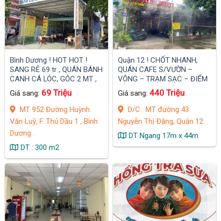
Bình Dương ! HOT HOT !
Quận 12 ! CHỐT NHANH,
SANG RẺ 69 tr , QUÁN BÁNH
QUÁN CAFE S/VƯỜN –
CANH CÁ LÓC, GÓC 2 MT ,
VÕNG – TRẠM SẠC – ĐIỂM
Trung tâm Hành Chính Thủ
TÂM, DTSD : 750 m2 ĐẸP
69 Triệu
440 Triệu
Giá sang:
Giá sang:
Dầu 1 , DT : 300 m2 , 1 trệt
LẮM, DT Ngang 17m x 44m ,
có PN rộng
MB THUÊ RẺ CHỈ : 19 tr .
MT 952 Đường Huỳnh
D/C : MT đường 43
Văn Luỹ, F. Thủ Dầu 1 , Bình
Nguyễn Thị Đặng, Quận 12
Dương .
DT Ngang 17m x 44m
DT : 300 m2