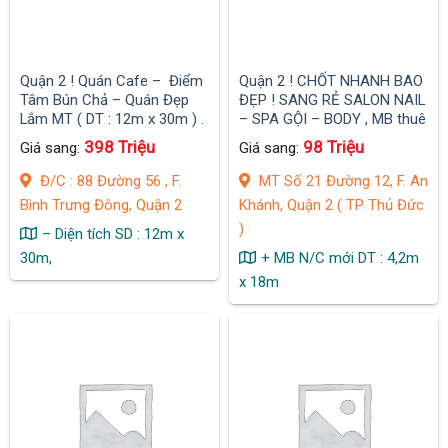
Quận 2 ! Quán Cafe – Điểm
Quận 2 ! CHỐT NHANH BAO
Tâm Bún Chả – Quán Đẹp
ĐẸP ! SANG RẺ SALON NAIL
Lắm MT ( DT : 12m x 30m ) .
– SPA GỘI – BODY , MB thuê
Ngay MT đường khu dân cư
chỉ có 10 tr/ tháng
398 Triệu
98 Triệu
Giá sang:
Giá sang:
kinh doanh sầm uất
Đ/C : 88 Đường 56 , F.
MT Số 21 Đường 12, F. An
Bình Trưng Đông, Quận 2
Khánh, Quận 2 ( TP Thủ Đức
)
– Diện tích SD : 12m x
30m,
+ MB N/C mới DT : 4,2m
x 18m