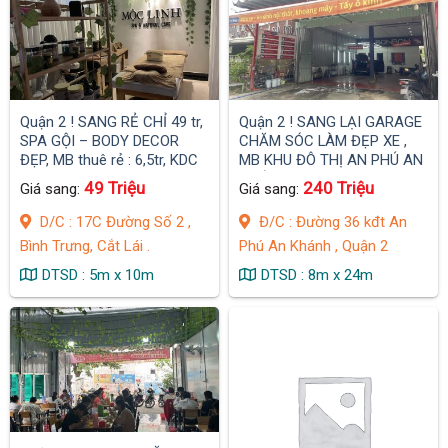
Quận 2 ! SANG RẺ CHỈ 49 tr,
Quận 2 ! SANG LẠI GARAGE
SPA GỘI – BODY DECOR
CHĂM SÓC LÀM ĐẸP XE ,
ĐẸP, MB thuê rẻ : 6,5tr, KDC
MB KHU ĐÔ THỊ AN PHÚ AN
Cắt Lái dân cư đông .
KHÁNH
49 Triệu
240 Triệu
Giá sang:
Giá sang:
D/C : 17C Đường Số 2 ,
Đ/C : Đường 36 kđt An
Bình Trưng, Cắt Lái .
Phú An Khánh , Quận 2
DTSD : 5m x 10m
DTSD : 8m x 24m