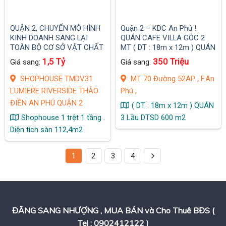
QUẬN 2, CHUYỂN MÔ HÌNH
Quận 2 – KDC An Phú !
KINH DOANH SANG LẠI
QUÁN CAFE VILLA GÓC 2
TOÀN BỘ CƠ SỞ VẬT CHẤT
MT ( DT : 18m x 12m ) QUÁN
SHOPHOUSE TMDV31
3 Lầu DTSD 600 m2, MT 70
1,5 Tỷ
350 Triệu
Giá sang:
Giá sang:
LUMIERE RIVERSIDE THẢO
Đường 52AP , F.An Phú ,
ĐIỀN AN PHÚ
SHOPHOUSE TMDV31
MT 70 Đường 52AP , F.An
LUMIERE RIVERSIDE THẢO
Phú ,
ĐIỀN AN PHÚ QUẬN 2
( DT : 18m x 12m ) QUÁN
Shophouse 1 trệt 1 tầng .
3 Lầu DTSD 600 m2
Diện tích sàn 112,4m2
1
2
3
4
ĐĂNG SANG NHƯỢNG , MUA BÁN và Cho Thuê BĐS (
Tel : 0902412122 )