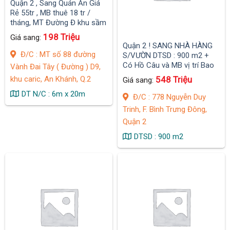
Quận 2 , Sang Quán Ăn Giá
Rẻ 55tr , MB thuê 18 tr /
tháng, MT Đường Đ khu sầm
uất, gần tMT đường lớn sầm
198 Triệu
Giá sang:
uất .
Quận 2 ! SANG NHÀ HÀNG
Đ/C : MT số 88 đường
S/VƯỜN DTSD : 900 m2 +
Có Hồ Câu và MB vị trí Bao
Vành Đai Tây ( Đường ) D9,
Đẹp
khu caric, An Khánh, Q.2
548 Triệu
Giá sang:
DT N/C : 6m x 20m
Đ/C : 778 Nguyễn Duy
Trinh, F. Bình Trưng Đông,
Quận 2
DTSD : 900 m2