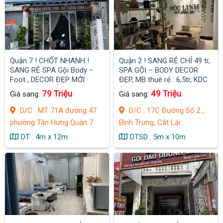
Quận 7 ! CHỐT NHANH !
Quận 2 ! SANG RẺ CHỈ 49 tr,
SANG RẺ SPA Gội Body –
SPA GỘI – BODY DECOR
Foot , DECOR ĐẸP MỚI
ĐẸP, MB thuê rẻ : 6,5tr, KDC
TOÀN BỘ , CHỈ 79 tr , MB :
Cắt Lái dân cư đông .
79 Triệu
49 Triệu
Giá sang:
Giá sang:
10 tr, MT đường kinh doanh
vị trí đẹp .
D/C : MT 71A đường 47
D/C : 17C Đường Số 2 ,
phường Tân Hưng Quận 7
Bình Trưng, Cắt Lái .
DT : 4m x 12m
DTSD : 5m x 10m