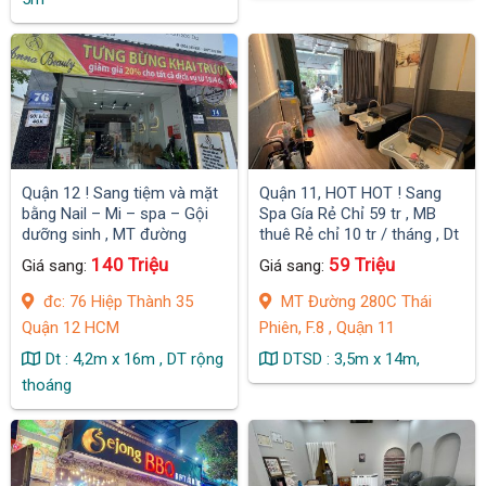
Quận 12 ! Sang tiệm và mặt
Quận 11, HOT HOT ! Sang
bằng Nail – Mi – spa – Gội
Spa Gía Rẻ Chỉ 59 tr , MB
dưỡng sinh , MT đường
thuê Rẻ chỉ 10 tr / tháng , Dt
đông
: 3,5m x 14m . 1 trệt 1 lầu
140 Triệu
59 Triệu
Giá sang:
Giá sang:
đc: 76 Hiệp Thành 35
MT Đường 280C Thái
Quận 12 HCM
Phiên, F.8 , Quận 11
Dt : 4,2m x 16m , DT rộng
DTSD : 3,5m x 14m,
thoáng