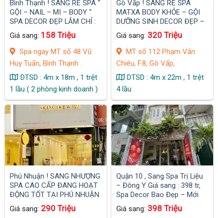
Bình Thạnh ! SANG RẺ SPA “
Gò Vấp ! SANG RẺ SPA
GỘI – NAIL – MI – BODY “
MATXA BODY KHỎE – GỘI
SPA DECOR ĐẸP LẮM CHỈ :
DƯỠNG SINH DECOR ĐẸP –
158 tr , MB thuê : 25 tr , Spa
SỊN MB thuê : 30 tr , Spa Có
158 Triệu
320 Triệu
Giá sang:
Giá sang:
5 Giường 2 Ghế Mi , Ngay
6 phòng 11 Giường , Ghế
Khu CC Miếu Nổi sầm uất .
Foot và 2 phòng xông.
Spa ngay MT số 48 Vũ
MT số 112 Phạm Văn
Huy Tuấn, Bình Thạnh .
Chiêu, F.8, Gò Vấp,
DTSD : 4m x 18m , 1 trệt
DTSD : 4m x 22m , 1 trệt
1 lầu ( 2 phòng kinh doanh )
4 lầu
Phú Nhuận ! SANG NHƯỢNG
Quận 10 , Sang Spa Trị Liệu
SPA CAO CẤP ĐANG HOẠT
– Đông Y Giá sang : 398 tr,
ĐỘNG TỐT TẠI PHÚ NHUẬN
Spa Decor Bao Đẹp – Mới
GIÁP QUẬN 1
Khu Vip Trung Tâm
290 Triệu
398 Triệu
Giá sang:
Giá sang: