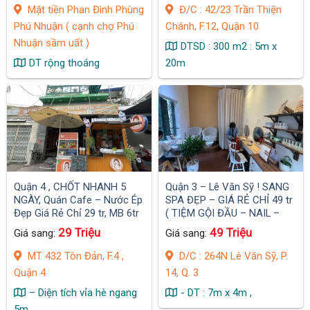
Mặt tiền Phan Đình Phùng
Đ/C : 42/23 Trần Thiện
Phú Nhuận ( cạnh chợ Phú
Chánh, F.12, Quận 10
Nhuận sầm uất )
DTSD : 300 m2 : 5m x
DT rộng thoáng
20m
Quận 4 , CHỐT NHANH 5
Quận 3 – Lê Văn Sỹ ! SANG
NGÀY, Quán Cafe – Nước Ép
SPA ĐẸP – GIÁ RẺ CHỈ 49 tr
Đẹp Giá Rẻ Chỉ 29 tr, MB 6tr
( TIỆM GỘI ĐẦU – NAIL –
/ tháng
BODY )
29 Triệu
49 Triệu
Giá sang:
Giá sang:
MT 432 Tôn Đản, F.4 ,
D/C : 264N Lê Văn Sỹ, P.
Quận 4
14, Q. 3
– Diện tích vỉa hè ngang
- DT : 7m x 4m ,
5m