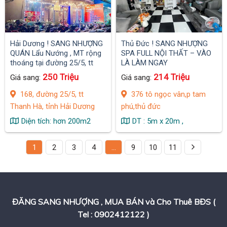
Hải Dương ! SANG NHƯỢNG
Thủ Đức ! SANG NHƯỢNG
QUÁN Lẩu Nướng , MT rộng
SPA FULL NỘI THẤT – VÀO
thoáng tại đường 25/5, tt
LÀ LÀM NGAY
Thanh Hà, tỉnh Hải Dương
250 Triệu
214 Triệu
Giá sang:
Giá sang:
168, đường 25/5, tt
376 tô ngọc vân,p tam
Thanh Hà, tỉnh Hải Dương
phú,thủ đức
Diện tích: hơn 200m2
DT : 5m x 20m ,
1
2
3
4
…
9
10
11
ĐĂNG SANG NHƯỢNG , MUA BÁN và Cho Thuê BĐS (
Tel : 0902412122 )