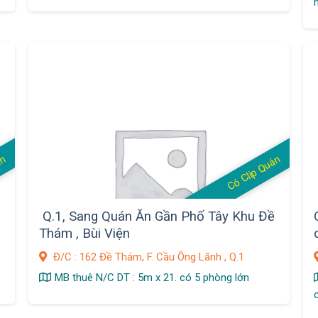
án
Có Clip Quán
Q.1, Sang Quán Ăn Gần Phố Tây Khu Đề
Thám , Bùi Viện
Đ/C : 162 Đề Thám, F. Cầu Ông Lãnh , Q.1
MB thuê N/C DT : 5m x 21. có 5 phòng lớn