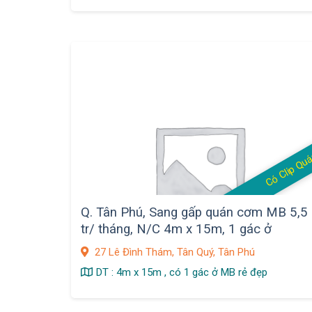
Có Clip Qu
Q. Tân Phú, Sang gấp quán cơm MB 5,5
tr/ tháng, N/C 4m x 15m, 1 gác ở
27 Lê Đình Thám, Tân Quý, Tân Phú
DT : 4m x 15m , có 1 gác ở MB rẻ đẹp