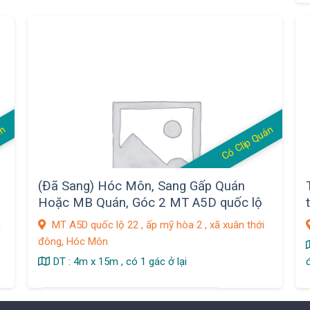
án
Có Clip Quán
(Đã Sang) Hóc Môn, Sang Gấp Quán
Hoặc MB Quán, Góc 2 MT A5D quốc lộ
22 , ấp mỹ hòa 2 , xã xuân thới đông
g
MT A5D quốc lộ 22 , ấp mỹ hòa 2 , xã xuân thới
đông, Hóc Môn
DT : 4m x 15m , có 1 gác ở lại