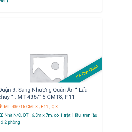
mái )
Có Clip Quán
Quận 3, Sang Nhượng Quán Ăn “ Lẩu
chay “ , MT 436/15 CMT8, F.11
MT 436/15 CMT8 , F.11 , Q.3
Nhà N/C, DT : 6,5m x 7m, có 1 trệt 1 lầu, trên lầu
có 2 phòng