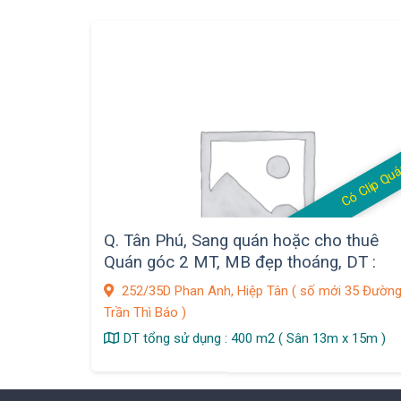
Có Clip Qu
Q. Tân Phú, Sang quán hoặc cho thuê
Quán góc 2 MT, MB đẹp thoáng, DT :
400 m2, 252/ đường Phan Anh, F. Hiệp
252/35D Phan Anh, Hiệp Tân ( số mới 35 Đườn
Tân
Trần Thì Báo )
DT tổng sử dụng : 400 m2 ( Sân 13m x 15m )