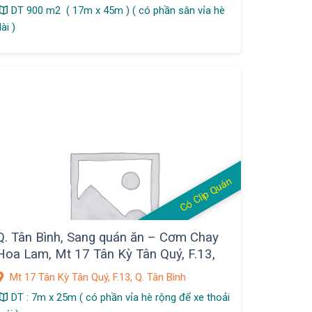
DT 900 m2 ( 17m x 45m ) ( có phần sân vỉa hè
ài )
Có Clip Quán
Q. Tân Bình, Sang quán ăn – Cơm Chay
Hoa Lam, Mt 17 Tân Kỳ Tân Quý, F.13,
Mt 17 Tân Kỳ Tân Quý, F.13, Q. Tân Bình
DT : 7m x 25m ( có phần vỉa hè rộng để xe thoải