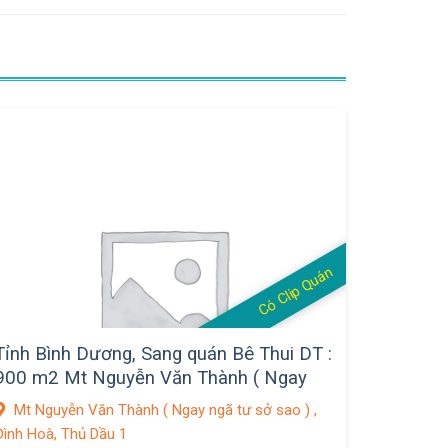
Có Clip Quán
Tỉnh Bình Dương, Sang quán Bê Thui DT :
900 m2 Mt Nguyễn Văn Thành ( Ngay
ngã tư sở sao ), Đình Hoà, T.Dầu 1
Mt Nguyễn Văn Thành ( Ngay ngã tư sở sao ) ,
Đình Hoà, Thủ Dầu 1