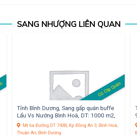
SANG NHƯỢNG LIÊN QUAN
án
Có Clip Quán
Tỉnh Bình Dương, Sang gấp quán buffe
Lẩu Vs Nướng Bình Hoà, DT: 1000 m2,
Mt Số 6a Đường DT 743 B, Kp Đồng An
Mt 6a Đường DT 743B, Kp Đồng An 3, Bình Hoà,
3, Bình Hoà, Thuận An,
Thuận An, Bình Dương