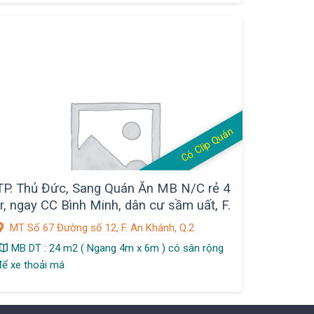
Có Clip Quán
TP. Thủ Đức, Sang Quán Ăn MB N/C rẻ 4
tr, ngay CC Bình Minh, dân cư sầm uất, F.
An Khánh
MT Số 67 Đường số 12, F. An Khánh, Q.2
MB DT : 24 m2 ( Ngang 4m x 6m ) có sân rộng
để xe thoải má