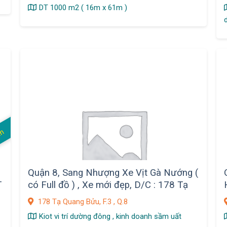
DT 1000 m2 ( 16m x 61m )
d
án
Quận 8, Sang Nhượng Xe Vịt Gà Nướng (
T
có Full đồ ) , Xe mới đẹp, D/C : 178 Tạ
Quang Bửu, F.3
178 Tạ Quang Bửu, F.3 , Q.8
Kiot vi trí dường đông , kinh doanh sầm uất