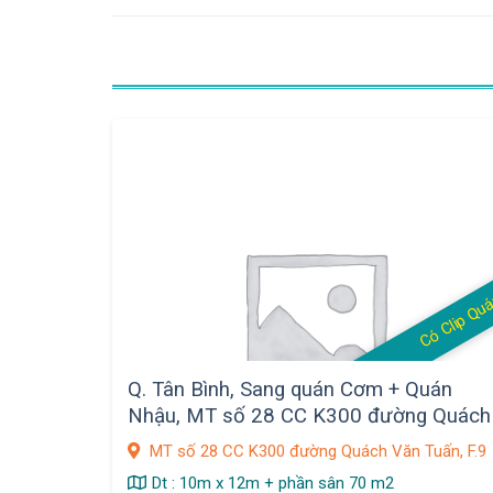
Có Clip Qu
Q. Tân Bình, Sang quán Cơm + Quán
Nhậu, MT số 28 CC K300 đường Quách
Văn Tuấn, F.9 , DT : 190 m2
MT số 28 CC K300 đường Quách Văn Tuấn, F.9
Dt : 10m x 12m + phần sân 70 m2