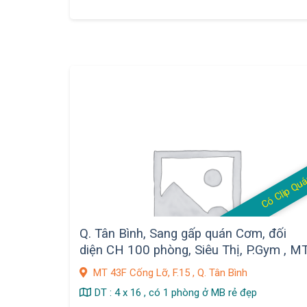
Có Clip Qu
Q. Tân Bình, Sang gấp quán Cơm, đối
diện CH 100 phòng, Siêu Thị, P.Gym , M
Đường 43F Cống Lỡ , F.15
MT 43F Cống Lỡ, F.15 , Q. Tân Bình
DT : 4 x 16 , có 1 phòng ở MB rẻ đẹp