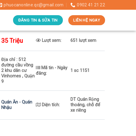
phuocanonline.qc@gmail.com
0902 41 21 22
ĐĂNG TIN & SỬA TIN
LIÊN HỆ NGAY
35 Triệu
Lượt xem:
651 lượt xem
Địa chỉ : 512
đường cầu vồng
Mã tin - Ngày
2 khu dân cư
1 sc 1151
đăng:
Vinhomes , Quận
9
DT Quán Rộng
Quán Ăn - Quán
Diện tích:
thoáng, chỗ để
Nhậu
xe riêng