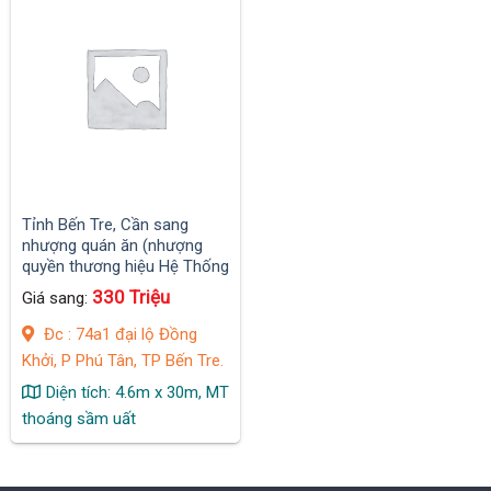
Tỉnh Bến Tre, Cần sang
nhượng quán ăn (nhượng
quyền thương hiệu Hệ Thống
Bò City) Bò né – Mì cay
330 Triệu
Giá sang:
Đc : 74a1 đại lộ Đồng
Khởi, P Phú Tân, TP Bến Tre.
Diện tích: 4.6m x 30m, MT
thoáng sầm uất