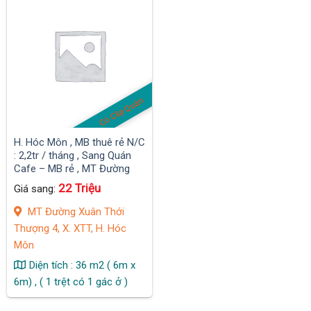
Có Clip Quán
H. Hóc Môn , MB thuê rẻ N/C
: 2,2tr / tháng , Sang Quán
Cafe – MB rẻ , MT Đường
Xuân Thới Thượng 4, X. XTT
22 Triệu
Giá sang:
MT Đường Xuân Thới
Thượng 4, X. XTT, H. Hóc
Môn
Diện tích : 36 m2 ( 6m x
6m) , ( 1 trệt có 1 gác ở )