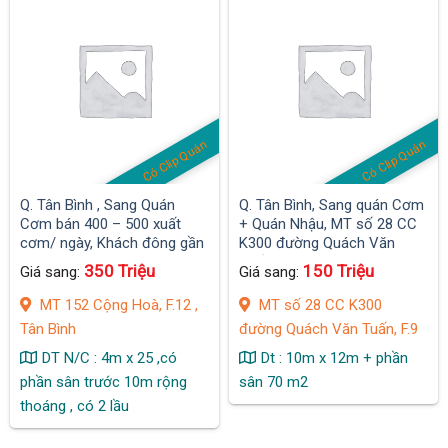
Có Clip Quán
Có Clip Quán
Q. Tân Bình , Sang Quán
Q. Tân Bình, Sang quán Cơm
Cơm bán 400 – 500 xuất
+ Quán Nhậu, MT số 28 CC
cơm/ ngày, Khách đông gần
K300 đường Quách Văn
Toà Nhà Fe, N/Hàng
Tuấn, F.9 , DT : 190 m2
350 Triệu
150 Triệu
Giá sang:
Giá sang:
Vietcombank, VP Cty
MT 152 Cộng Hoà, F.12 ,
MT số 28 CC K300
Tân Bình
đường Quách Văn Tuấn, F.9
DT N/C : 4m x 25 ,có
Dt : 10m x 12m + phần
phần sân trước 10m rộng
sân 70 m2
thoáng , có 2 lầu