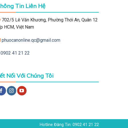
hông Tin Liên Hệ
702/5 Lê Văn Khương, Phường Thới An, Quân 12
 Tp HCM, Việt Nam
phuocanonline.qc@gmail.com
0902 41 21 22
ết Nối Với Chúng Tôi
Hotline Đăng Tin: 0902 41 21 22