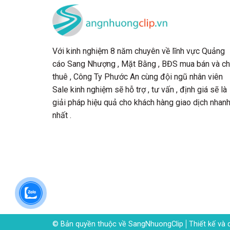
Với kinh nghiệm 8 năm chuyên về lĩnh vực Quảng
cáo Sang Nhượng , Mặt Bằng , BĐS mua bán và c
thuê , Công Ty Phước An cùng đội ngũ nhân viên
Sale kinh nghiệm sẽ hỗ trợ , tư vấn , định giá sẽ là
giải pháp hiệu quả cho khách hàng giao dịch nhan
nhất .
© Bản quyền thuộc về SangNhuongClip
Thiết kế và 