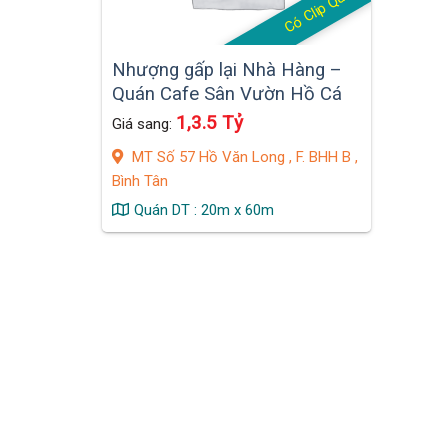
Có Clip Quán
Nhượng gấp lại Nhà Hàng –
Quán Cafe Sân Vườn Hồ Cá
Koi,DT : 1200 m2, Bình Tân
1,3.5 Tỷ
Giá sang:
MT Số 57 Hồ Văn Long , F. BHH B ,
Bình Tân
Quán DT : 20m x 60m