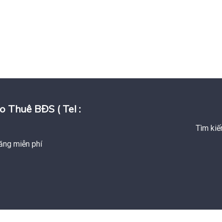
huê BĐS ( Tel :
Tìm kiế
ăng miễn phí