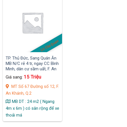
Có Clip Quán
TP. Thủ Đức, Sang Quán Ăn
MB N/C rẻ 4 tr, ngay CC Bình
Minh, dân cư sầm uất, F. An
Khánh
15 Triệu
Giá sang:
MT Số 67 Đường số 12, F.
An Khánh, Q.2
MB DT : 24 m2 ( Ngang
4m x 6m ) có sân rộng để xe
thoải má