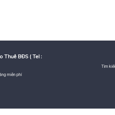
huê BĐS ( Tel :
Tìm kiế
ăng miễn phí