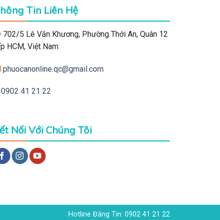
hông Tin Liên Hệ
702/5 Lê Văn Khương, Phường Thới An, Quân 12
 Tp HCM, Việt Nam
phuocanonline.qc@gmail.com
0902 41 21 22
ết Nối Với Chúng Tôi
Hotline Đăng Tin: 0902 41 21 22