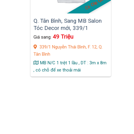
Có Clip Quán
Q. Tân Bình, Sang MB Salon
Tóc Decor mới, 339/1
Nguyễn Thái Bình, F. 12
49 Triệu
Giá sang:
339/1 Nguyễn Thái Bình, F. 12, Q.
Tân Bình
MB N/C 1 trệt 1 lầu , DT : 3m x 8m
, có chỗ để xe thoải mái