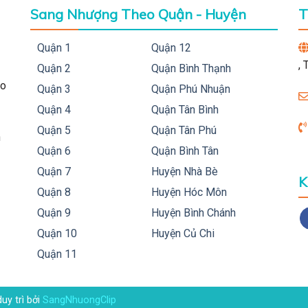
Sang Nhượng Theo Quận - Huyện
T
Quận 1
Quận 12
,
Quận 2
Quận Bình Thạnh
ho
Quận 3
Quận Phú Nhuận
Quận 4
Quận Tân Bình
Quận 5
Quận Tân Phú
h
Quận 6
Quận Bình Tân
Quận 7
Huyện Nhà Bè
K
Quận 8
Huyện Hóc Môn
Quận 9
Huyện Bình Chánh
Quận 10
Huyện Củ Chi
Quận 11
duy trì bởi
SangNhuongClip