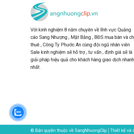
Với kinh nghiệm 8 năm chuyên về lĩnh vực Quảng
cáo Sang Nhượng , Mặt Bằng , BĐS mua bán và c
thuê , Công Ty Phước An cùng đội ngũ nhân viên
Sale kinh nghiệm sẽ hỗ trợ , tư vấn , định giá sẽ là
giải pháp hiệu quả cho khách hàng giao dịch nhan
nhất .
© Bản quyền thuộc về SangNhuongClip
Thiết kế và 