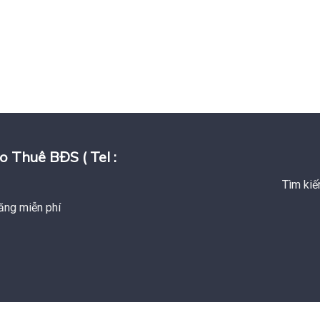
huê BĐS ( Tel :
Tìm kiế
ăng miễn phí