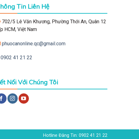
hông Tin Liên Hệ
702/5 Lê Văn Khương, Phường Thới An, Quân 12
 Tp HCM, Việt Nam
phuocanonline.qc@gmail.com
0902 41 21 22
ết Nối Với Chúng Tôi
Hotline Đăng Tin: 0902 41 21 22