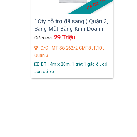
Có Clip Quán
( Cty hỗ trợ đã sang ) Quận 3,
Sang Mặt Bằng Kinh Doanh
N/C , MB Mới đẹp, MT KD
29 Triệu
Giá sang:
đường lớn 262/2 CMT8 ,
Đ/C : MT Số 262/2 CMT8 , F.10 ,
F.10
Quận 3
DT : 4m x 20m, 1 trệt 1 gác ỏ , có
sân để xe