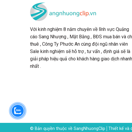
Với kinh nghiệm 8 năm chuyên về lĩnh vực Quảng
cáo Sang Nhượng , Mặt Bằng , BĐS mua bán và c
thuê , Công Ty Phước An cùng đội ngũ nhân viên
Sale kinh nghiệm sẽ hỗ trợ , tư vấn , định giá sẽ là
giải pháp hiệu quả cho khách hàng giao dịch nhan
nhất .
© Bản quyền thuộc về SangNhuongClip
Thiết kế và 