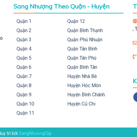
Sang Nhượng Theo Quận - Huyện
T
Quận 1
Quận 12
,
Quận 2
Quận Bình Thạnh
ho
Quận 3
Quận Phú Nhuận
Quận 4
Quận Tân Bình
Quận 5
Quận Tân Phú
h
Quận 6
Quận Bình Tân
Quận 7
Huyện Nhà Bè
K
Quận 8
Huyện Hóc Môn
Quận 9
Huyện Bình Chánh
Quận 10
Huyện Củ Chi
Quận 11
duy trì bởi
SangNhuongClip