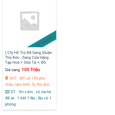
Có Clip Quán
( Cty Hỗ Trợ Đã Sang )Quận
Thủ Đức , Sang Cửa Hàng
Tạp Hoá + Sữa Tả +, Đồ
Chơi MB rẻ 6,5 tr , 159 phú
100 Triệu
Giá sang:
châu, tam bình, Tp thủ đức
Đ/C : MT số 159 phú
châu, tam bình, Tp thủ đức
DT : 7m x 6m , có vỉa hè
để xe . 1 trệt 1 lầu , lầu có 1
phòng