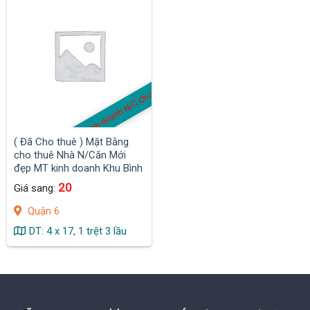
MB kinh doanh N/C Cho thuê
( Đã Cho thuê ) Mặt Bằng
cho thuê Nhà N/Căn Mới
đẹp MT kinh doanh Khu Bình
Phú, Q.6
20
Giá sang:
Quận 6
DT: 4 x 17, 1 trệt 3 lầu