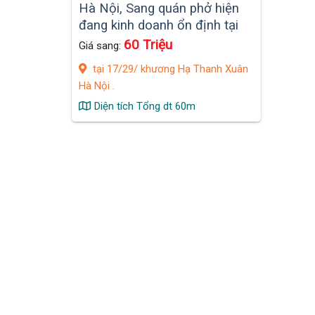
Hà Nội, Sang quán phở hiện
đang kinh doanh ổn định tại
17/29/ khương Hạ Thanh
60 Triệu
Giá sang:
Xuân
tại 17/29/ khương Hạ Thanh Xuân
Hà Nội .
Diện tích Tổng dt 60m