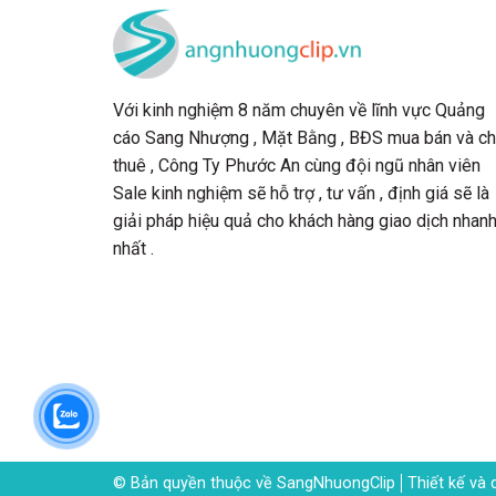
Với kinh nghiệm 8 năm chuyên về lĩnh vực Quảng
cáo Sang Nhượng , Mặt Bằng , BĐS mua bán và c
thuê , Công Ty Phước An cùng đội ngũ nhân viên
Sale kinh nghiệm sẽ hỗ trợ , tư vấn , định giá sẽ là
giải pháp hiệu quả cho khách hàng giao dịch nhan
nhất .
© Bản quyền thuộc về SangNhuongClip
Thiết kế và 