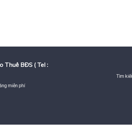
huê BĐS ( Tel :
Tìm kiế
ăng miễn phí