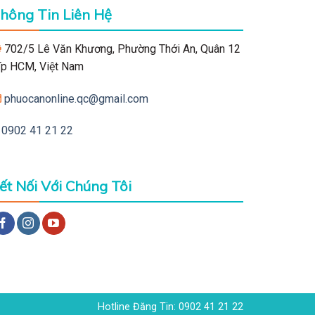
hông Tin Liên Hệ
702/5 Lê Văn Khương, Phường Thới An, Quân 12
 Tp HCM, Việt Nam
phuocanonline.qc@gmail.com
0902 41 21 22
ết Nối Với Chúng Tôi
Hotline Đăng Tin: 0902 41 21 22