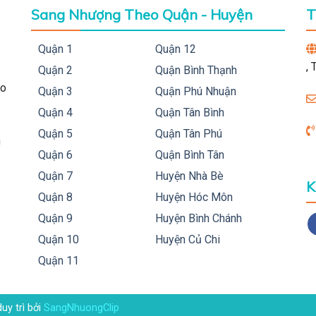
Sang Nhượng Theo Quận - Huyện
T
Quận 1
Quận 12
,
Quận 2
Quận Bình Thạnh
ho
Quận 3
Quận Phú Nhuận
Quận 4
Quận Tân Bình
Quận 5
Quận Tân Phú
h
Quận 6
Quận Bình Tân
Quận 7
Huyện Nhà Bè
K
Quận 8
Huyện Hóc Môn
Quận 9
Huyện Bình Chánh
Quận 10
Huyện Củ Chi
Quận 11
duy trì bởi
SangNhuongClip