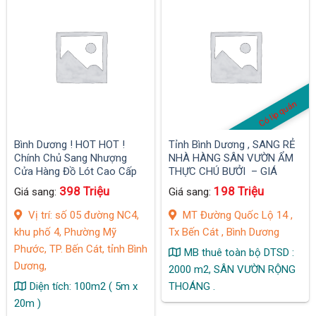
Có lip quán
Bình Dương ! HOT HOT !
Tỉnh Bình Dương , SANG RẺ
Chính Chủ Sang Nhượng
NHÀ HÀNG SÂN VƯỜN ẨM
Cửa Hàng Đồ Lót Cao Cấp
THỰC CHÚ BƯỞI – GIÁ
SHOCK 198 Tr , DT 2000 m2
398 Triệu
198 Triệu
Giá sang:
Giá sang:
,
Vị trí: số 05 đường NC4,
MT Đường Quốc Lộ 14 ,
khu phố 4, Phường Mỹ
Tx Bến Cát , Bình Dương
Phước, TP. Bến Cát, tỉnh Bình
MB thuê toàn bộ DTSD :
Dương,
2000 m2, SÂN VƯỜN RỘNG
Diện tích: 100m2 ( 5m x
THOÁNG .
20m )