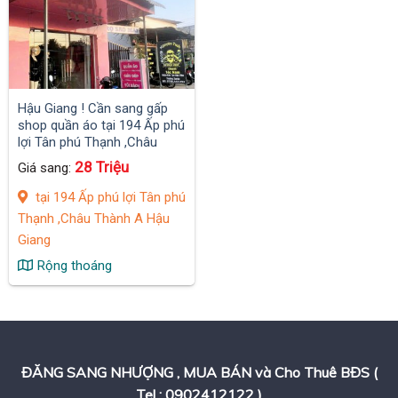
Hậu Giang ! Cần sang gấp
shop quần áo tại 194 Ấp phú
lợi Tân phú Thạnh ,Châu
Thành A
28 Triệu
Giá sang:
tại 194 Ấp phú lợi Tân phú
Thạnh ,Châu Thành A Hậu
Giang
Rộng thoáng
ĐĂNG SANG NHƯỢNG , MUA BÁN và Cho Thuê BĐS (
Tel : 0902412122 )