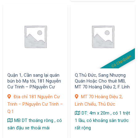
Có Clip Quán
Quận 1, Cần sang lại quán
Q.Thủ Đức, Sang Nhượng
bún bò Mạ tôi, 181 Nguyễn
Quán Hoặc Cho thuê MB,
Cư Trinh – P.Nguyễn Cư
MT 70 Hoàng Diệu 2, F. Lính
Trinh
Chiểu
Địa chỉ 181 Nguyễn Cư
MT 70 Hoàng Diệu 2,
Trinh – P.Nguyễn Cư Trinh –
Linh Chiểu, Thủ Đức
Q.1
DT: 4m x 20m , có 1 trệt
MB DT thoáng rông , có
1 lầu, có khoảng sân trước
sân đậu xe thoải mái
rất rộng