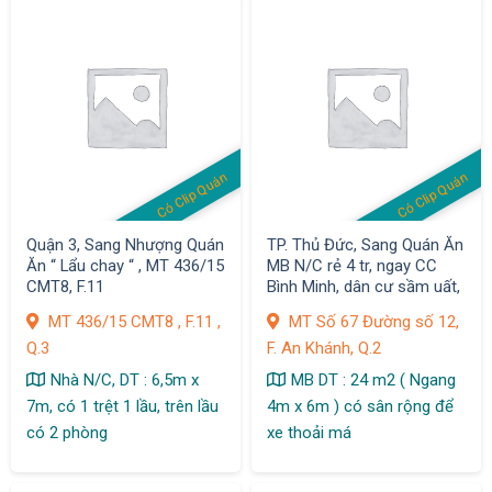
Có Clip Quán
Có Clip Quán
Quận 3, Sang Nhượng Quán
TP. Thủ Đức, Sang Quán Ăn
Ăn “ Lẩu chay “ , MT 436/15
MB N/C rẻ 4 tr, ngay CC
CMT8, F.11
Bình Minh, dân cư sầm uất,
F. An Khánh
MT 436/15 CMT8 , F.11 ,
MT Số 67 Đường số 12,
Q.3
F. An Khánh, Q.2
Nhà N/C, DT : 6,5m x
MB DT : 24 m2 ( Ngang
7m, có 1 trệt 1 lầu, trên lầu
4m x 6m ) có sân rộng để
có 2 phòng
xe thoải má