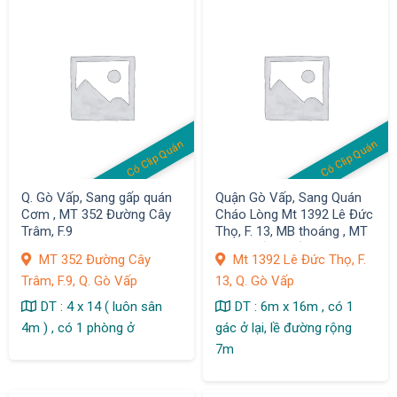
Có Clip Quán
Có Clip Quán
Q. Gò Vấp, Sang gấp quán
Quận Gò Vấp, Sang Quán
Cơm , MT 352 Đường Cây
Cháo Lòng Mt 1392 Lê Đức
Trâm, F.9
Thọ, F. 13, MB thoáng , MT
đường sầm uất
MT 352 Đường Cây
Mt 1392 Lê Đức Thọ, F.
Trâm, F.9, Q. Gò Vấp
13, Q. Gò Vấp
DT : 4 x 14 ( luôn sân
DT : 6m x 16m , có 1
4m ) , có 1 phòng ở
gác ở lại, lề đường rộng
7m