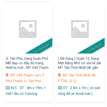
Có Clip Quán
Có Clip Quán
Q. Tân Phú, Sang Quán Phở
( Đã Sang ) Quận 12, Sang
MB đẹp có đầy đủ trang
Mặt Bằng Nhỏ có vỉa hè dài
thiết bị mới , MT 244 Thạch
MT Tân Thới Nhất 08, gần
Lam, F. Phú Thạnh
chợ sầm uất, Giá sang : 9
MT 244 Thạch Lam, F.
MT Tân Thới Nhất 08 ,
tr, F. TTN
Phú Thạnh, Q. Tân Phú
F.TTN , Q.12
N/C : DT : 4m x 19m, 1
DT : 2,5m x 7m ( có sân
trệt1 lầu có 3 phòng
rộng để xe thoải mái )