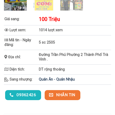
100 Triệu
Giá sang:
Lượt xem:
1014 lượt xem
Mã tin - Ngày
5 sc 2505
đăng:
Đường Trần Phú Phường 2 Thành Phố Trà
Địa chỉ:
Vinh .
Diện tích:
DT rộng thoáng
Sang nhượng:
Quán Ăn - Quán Nhậu
09362426
NHẮN TIN