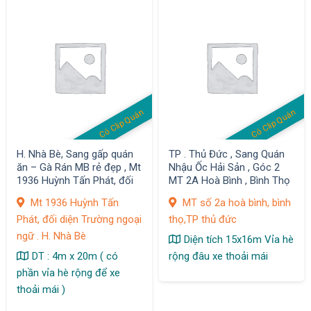
Có Clip Quán
Có Clip Quán
H. Nhà Bè, Sang gấp quán
TP . Thủ Đức , Sang Quán
ăn – Gà Rán MB rẻ đẹp , Mt
Nhậu Ốc Hải Sản , Góc 2
1936 Huỳnh Tấn Phát, đối
MT 2A Hoà Bình , Bình Thọ
diện Trường ngoại ngữ
, MB đẹp
Mt 1936 Huỳnh Tấn
MT số 2a hoà bình, bình
Phát, đối diện Trường ngoại
thọ,TP thủ đức
ngữ . H. Nhà Bè
Diện tích 15x16m Vỉa hè
DT : 4m x 20m ( có
rộng đâu xe thoải mái
phần vỉa hè rộng để xe
thoải mái )