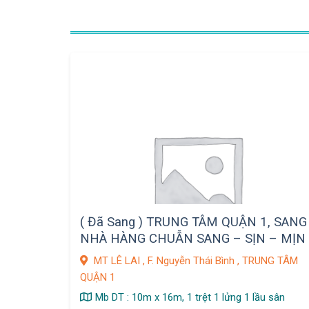
( Đã Sang ) TRUNG TÂM QUẬN 1, SANG
NHÀ HÀNG CHUẪN SANG – SỊN – MỊN
MT LÊ LAI , F. Nguyễn Thái Bình , TRUNG TÂM
QUẬN 1
Mb DT : 10m x 16m, 1 trệt 1 lửng 1 lầu sân