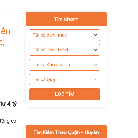
Tìm Nhanh
rên
c,
tư 4 tỷ
 động có
Tìm Kiếm Theo Quận - Huyện