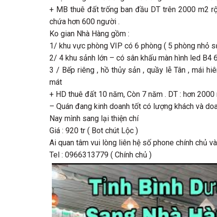
+ MB thuê đất trống ban đầu DT trên 2000 m2 rộ
chứa hơn 600 người .
Ko gian Nhà Hàng gồm :
1/ khu vực phòng VIP có 6 phòng ( 5 phòng nhỏ s
2/ 4 khu sảnh lớn – có sân khấu màn hình led B4 
3 / Bếp riêng , hồ thủy sản , quầy lễ Tân , mái 
mát
+ HD thuê đất 10 năm, Còn 7 năm . DT : hơn 2000 m2
– Quán đang kinh doanh tốt có lượng khách và doan
Nay mình sang lại thiện chí
Giá : 920 tr ( Bot chút Lộc )
Ai quan tâm vui lòng liên hệ số phone chính chủ và
Tel : 0966313779 ( Chính chủ )