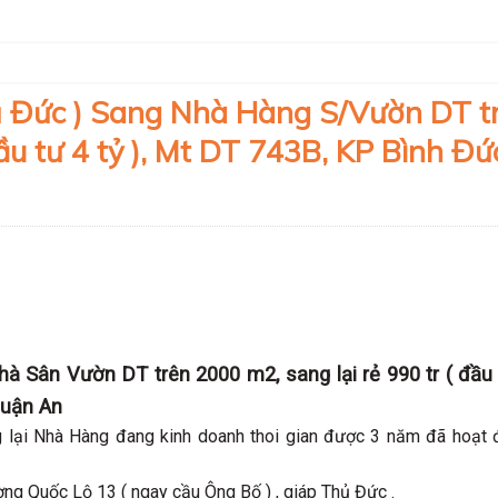
ủ Đức ) Sang Nhà Hàng S/Vườn DT t
ầu tư 4 tỷ ), Mt DT 743B, KP Bình Đứ
à Sân Vườn DT trên 2000 m2, sang lại rẻ 990 tr ( đầu 
huận An
g lại Nhà Hàng đang kinh doanh thoi gian được 3 năm đã hoạt
ng Quốc Lộ 13 ( ngay cầu Ông Bố ) , giáp Thủ Đức .