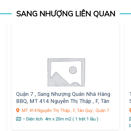
SANG NHƯỢNG LIÊN QUAN
Quận 7 , Sang Nhượng Quán Nhà Hàng
BBQ, MT 414 Nguyễn Thị Thập , F, Tân
Quy
MT 414 Nguyễn Thị Thập , F, Tân Quy , Quận 7
– Diện tích 4m x 20m m2 ( 1 trệt 1 lầu )