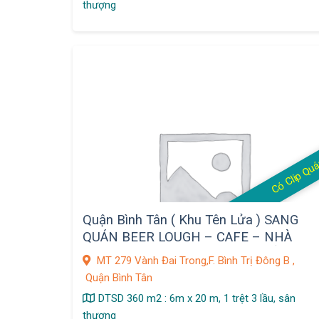
thượng
Có Clip Qu
Quận Bình Tân ( Khu Tên Lửa ) SANG
QUÁN BEER LOUGH – CAFE – NHÀ
HÀNG VỚI GIÁ SHOCK 350 tr ( ĐẦU TƯ
MT 279 Vành Đai Trong,F. Bình Trị Đông B ,
QUY MÔ 1 Tỷ 500 tr ) , MT 279 Vành
Quận Bình Tân
Đai Trong,F. Bình Trị Đông B ,
DTSD 360 m2 : 6m x 20 m, 1 trệt 3 lầu, sân
thượng