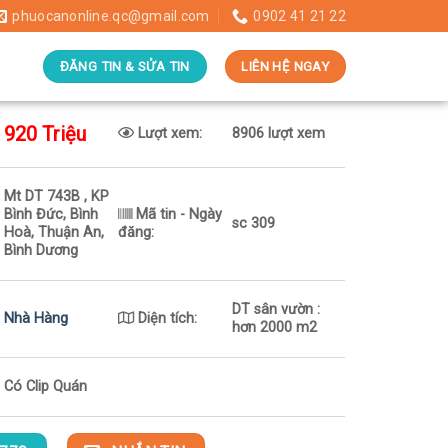
phuocanonline.qc@gmail.com
0902 41 21 22
ĐĂNG TIN & SỬA TIN
LIÊN HỆ NGAY
920 Triệu
Lượt xem:
8906 lượt xem
Mt DT 743B , KP
Bình Đức, Bình
Mã tin - Ngày
sc 309
Hoà, Thuận An,
đăng:
Bình Dương
DT sân vườn :
Nhà Hàng
Diện tích:
hơn 2000 m2
Có Clip Quán