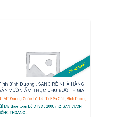
Có lip quán
Tỉnh Bình Dương , SANG RẺ NHÀ HÀNG
SÂN VƯỜN ẨM THỰC CHÚ BƯỞI – GIÁ
SHOCK 198 Tr , DT 2000 m2 ,
MT Đường Quốc Lộ 14 , Tx Bến Cát , Bình Dương
MB thuê toàn bộ DTSD : 2000 m2, SÂN VƯỜN
RỘNG THOÁNG .