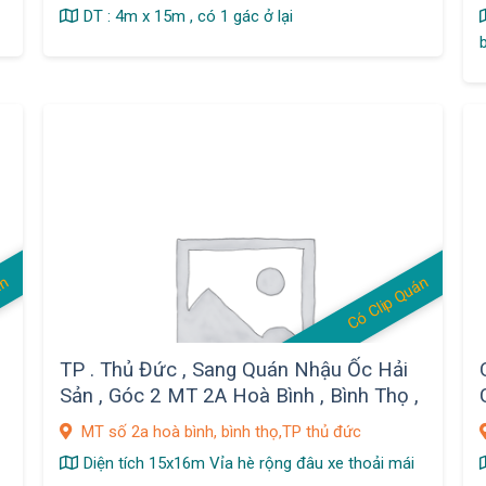
DT : 4m x 15m , có 1 gác ở lại
án
Có Clip Quán
TP . Thủ Đức , Sang Quán Nhậu Ốc Hải
Sản , Góc 2 MT 2A Hoà Bình , Bình Thọ ,
MB đẹp
MT số 2a hoà bình, bình thọ,TP thủ đức
Diện tích 15x16m Vỉa hè rộng đâu xe thoải mái