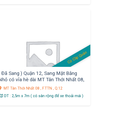
Có Clip Quán
( Đã Sang ) Quận 12, Sang Mặt Bằng
Nhỏ có vỉa hè dài MT Tân Thới Nhất 08,
gần chợ sầm uất, Giá sang : 9 tr, F. TTN
MT Tân Thới Nhất 08 , F.TTN , Q.12
DT : 2,5m x 7m ( có sân rộng để xe thoải mái )