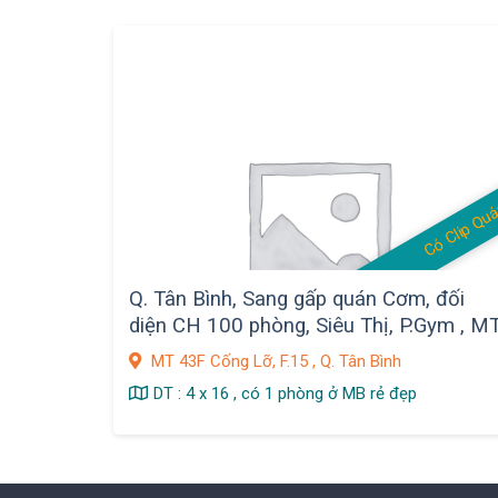
Có Clip Qu
Q. Tân Bình, Sang gấp quán Cơm, đối
diện CH 100 phòng, Siêu Thị, P.Gym , M
Đường 43F Cống Lỡ , F.15
MT 43F Cống Lỡ, F.15 , Q. Tân Bình
DT : 4 x 16 , có 1 phòng ở MB rẻ đẹp