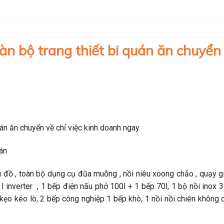
àn bộ trang thiết bi quán ăn chuyển
uán ăn chuyển về chỉ việc kinh doanh ngay
án
u đồ , toàn bộ dụng cụ đũa muỗng , nồi niêu xoong chảo , quạy gi
 inverter , 1 bếp điện nấu phở 100l + 1 bếp 70l, 1 bộ nồi inox 30l
oa kẹo kéo lò, 2 bếp công nghiệp 1 bếp khò, 1 nồi nồi chiên không d