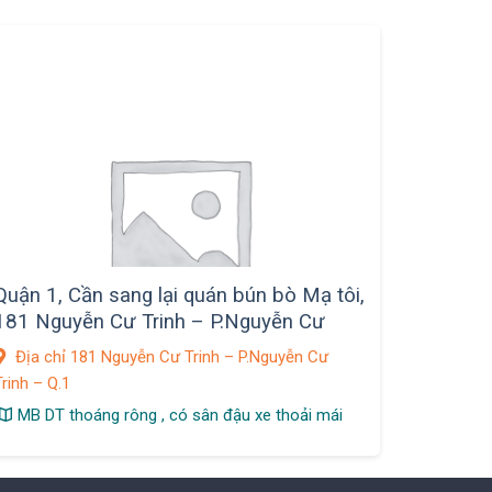
Quận 1, Cần sang lại quán bún bò Mạ tôi,
181 Nguyễn Cư Trinh – P.Nguyễn Cư
Trinh
Địa chỉ 181 Nguyễn Cư Trinh – P.Nguyễn Cư
rinh – Q.1
MB DT thoáng rông , có sân đậu xe thoải mái