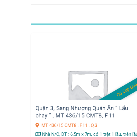
Có Clip Qu
Quận 3, Sang Nhượng Quán Ăn “ Lẩu
chay “ , MT 436/15 CMT8, F.11
MT 436/15 CMT8 , F.11 , Q.3
Nhà N/C, DT : 6,5m x 7m, có 1 trệt 1 lầu, trên lầ