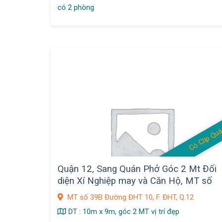
có 2 phòng
Có Clip Qu
Quận 12, Sang Quán Phở Góc 2 Mt Đối
diện Xí Nghiệp may và Căn Hộ, MT số
39B Đường ĐHT 10, F. ĐHT
MT số 39B Đường ĐHT 10, F. ĐHT, Q.12
DT : 10m x 9m, góc 2 MT vị trí đẹp