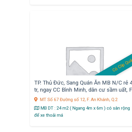
Có Clip Qu
TP. Thủ Đức, Sang Quán Ăn MB N/C rẻ 
tr, ngay CC Bình Minh, dân cư sầm uất, F
An Khánh
MT Số 67 Đường số 12, F. An Khánh, Q.2
MB DT : 24 m2 ( Ngang 4m x 6m ) có sân rộng
để xe thoải má