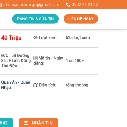
phuocanonline.qc@gmail.com
0902 41 21 22
ĐĂNG TIN & SỬA TIN
LIÊN HỆ NGAY
49 Triệu
Lượt xem:
525 lượt xem
Đ/C : 58 Đường
Mã tin - Ngày
36 , F. Linh Đông,
1 sc 1809
đăng:
Thủ Đức
Quán Ăn - Quán
Diện tích:
rộng thoáng
Nhậu
642
NHẮN TIN