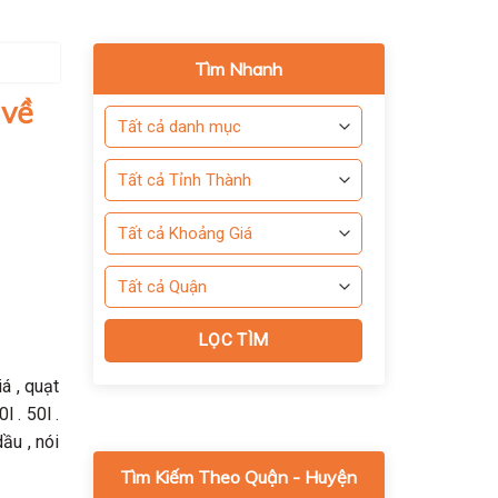
Tìm Nhanh
 về
á , quạt
 . 50l .
ầu , nói
Tìm Kiếm Theo Quận - Huyện