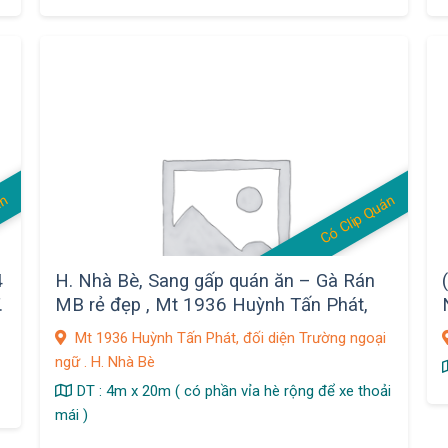
án
Có Clip Quán
4
H. Nhà Bè, Sang gấp quán ăn – Gà Rán
.
MB rẻ đẹp , Mt 1936 Huỳnh Tấn Phát,
đối diện Trường ngoại ngữ
Mt 1936 Huỳnh Tấn Phát, đối diện Trường ngoại
ngữ . H. Nhà Bè
DT : 4m x 20m ( có phần vỉa hè rộng để xe thoải
mái )