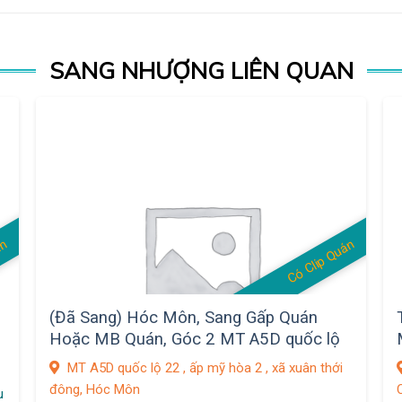
SANG NHƯỢNG LIÊN QUAN
án
Có Clip Quán
(Đã Sang) Hóc Môn, Sang Gấp Quán
Hoặc MB Quán, Góc 2 MT A5D quốc lộ
22 , ấp mỹ hòa 2 , xã xuân thới đông
MT A5D quốc lộ 22 , ấp mỹ hòa 2 , xã xuân thới
đông, Hóc Môn
u