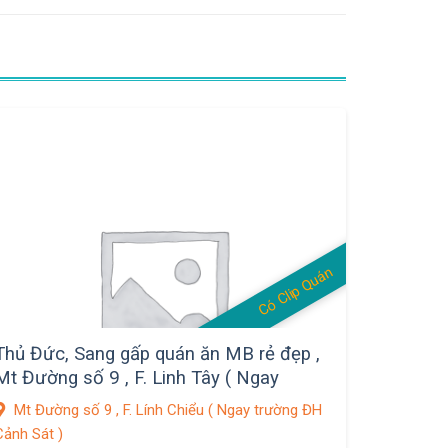
Có Clip Quán
Thủ Đức, Sang gấp quán ăn MB rẻ đẹp ,
Mt Đường số 9 , F. Linh Tây ( Ngay
trường ĐH Cảnh Sát )
Mt Đường số 9 , F. Lính Chiểu ( Ngay trường ĐH
Cảnh Sát )