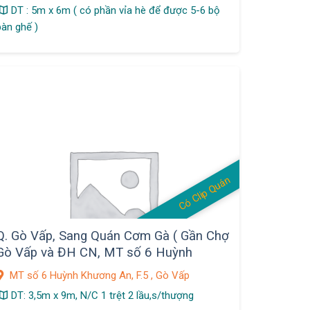
DT : 5m x 6m ( có phần vỉa hè để được 5-6 bộ
bàn ghế )
Có Clip Quán
Q. Gò Vấp, Sang Quán Cơm Gà ( Gần Chợ
Gò Vấp và ĐH CN, MT số 6 Huỳnh
Khương An, F.5
MT số 6 Huỳnh Khương An, F.5 , Gò Vấp
DT: 3,5m x 9m, N/C 1 trệt 2 lầu,s/thượng