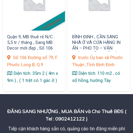
Có Clip Quán
Quận 9, MB thuê rẻ N/C :
BÌNH ĐỊNH , CẦN SANG
5,5 tr / tháng , Sang MB
NHÀ Ở VÀ CỬA HÀNG IN
Decor mới đẹp , Số 106
ẤN – PHO TO – VĂN
Đường số 79, F. Phước
PHÒNG PHẨM – ĐỒ DÙNG
Số 106 Đường số 79, F.
trước Ủy ban xã Phước
Long B,
HỌC SINH TRƯỚC ỦY BAN
Phước Long B, Q.9
Thuận ,Tỉnh Bình Định
XÃ
Diện tích: 35m 2 ( 4m x
Diện tích: 110 m2 , có
9m ) , ( 1 trệt có 1 gác ở )
sổ hồng, hướng Tây
ĐĂNG SANG NHƯỢNG , MUA BÁN và Cho Thuê BĐS (
Tel : 0902412122 )
Tiếp cận khách hàng sẵn có, quảng cáo tin đăng miễn phí