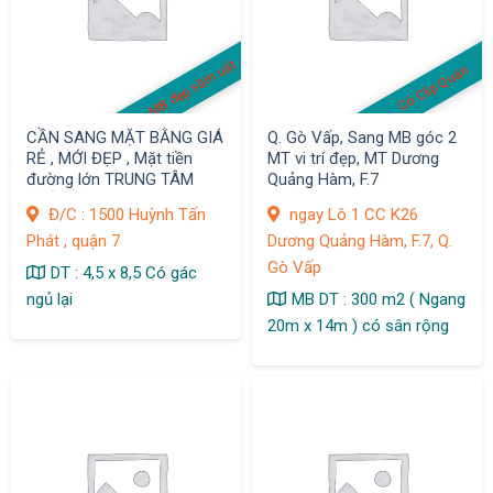
MB đẹp sầm uất
Có Clip Quán
CẦN SANG MẶT BẰNG GIÁ
Q. Gò Vấp, Sang MB góc 2
RẺ , MỚI ĐẸP , Mặt tiền
MT vi trí đẹp, MT Dương
đường lớn TRUNG TÂM
Quảng Hàm, F.7
QUẬN 7
Đ/C : 1500 Huỳnh Tấn
ngay Lô 1 CC K26
Phát , quận 7
Dương Quảng Hàm, F.7, Q.
Gò Vấp
DT : 4,5 x 8,5 Có gác
ngủ lại
MB DT : 300 m2 ( Ngang
20m x 14m ) có sân rộng