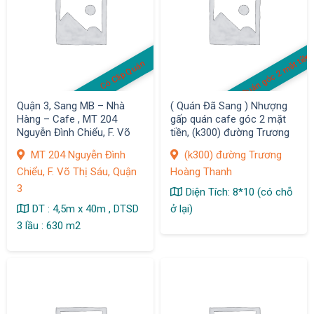
Quán góc 2 mặt tiền
Có Clip Quán
Quận 3, Sang MB – Nhà
( Quán Đã Sang ) Nhượng
Hàng – Cafe , MT 204
gấp quán cafe góc 2 mặt
Nguyễn Đình Chiểu, F. Võ
tiền, (k300) đường Trương
Thị Sáu
Hoàng Thanh, P12, Quận
MT 204 Nguyễn Đình
(k300) đường Trương
Tân Bình
Chiểu, F. Võ Thị Sáu, Quận
Hoàng Thanh
3
Diện Tích: 8*10 (có chỗ
DT : 4,5m x 40m , DTSD
ở lại)
3 lầu : 630 m2