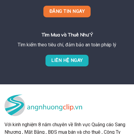
ĐĂNG TIN NGAY
Tìm Mua và Thuê Như Ý
Tìm kiếm theo tiêu chí, đảm bảo an toàn pháp lý
LIÊN HỆ NGAY
Với kinh nghiệm 8 năm chuyên về lĩnh vực Quảng cáo Sang
Nhượng , Mặt Bằng , BĐS mua bán và cho thuê , Công Ty