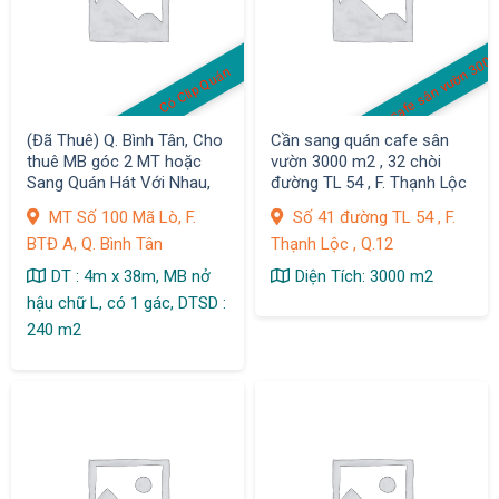
quán cafe sân vườn 300
Có Clip Quán
(Đã Thuê) Q. Bình Tân, Cho
Cần sang quán cafe sân
thuê MB góc 2 MT hoặc
vườn 3000 m2 , 32 chòi
Sang Quán Hát Với Nhau,
đường TL 54 , F. Thạnh Lộc
MT Số 100 Mã Lò, F. BTĐ A,
, Q.12
MT Số 100 Mã Lò, F.
Số 41 đường TL 54 , F.
BTĐ A, Q. Bình Tân
Thạnh Lộc , Q.12
DT : 4m x 38m, MB nở
Diện Tích: 3000 m2
hậu chữ L, có 1 gác, DTSD :
240 m2