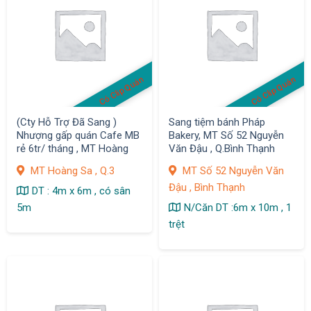
Có Clip Quán
Có Clip Quán
(Cty Hỗ Trợ Đã Sang )
Sang tiệm bánh Pháp
Nhượng gấp quán Cafe MB
Bakery, MT Số 52 Nguyễn
rẻ 6tr/ tháng , MT Hoàng
Văn Đậu , Q.Bình Thạnh
Sa , Q.3
MT Hoàng Sa , Q.3
MT Số 52 Nguyễn Văn
Đậu , Bình Thạnh
DT : 4m x 6m , có sân
5m
N/Căn DT :6m x 10m , 1
trệt