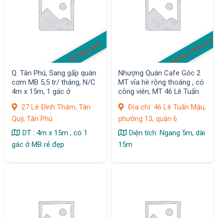
Cafe Góc 2 MT có sâ
Có Clip Quán
Q. Tân Phú, Sang gấp quán
Nhượng Quán Cafe Góc 2
cơm MB 5,5 tr/ tháng, N/C
MT vỉa hè rộng thoáng , có
4m x 15m, 1 gác ở
công viên, MT 46 Lê Tuấn
Mậu, phường 13, quận 6
27 Lê Đình Thám, Tân
Địa chỉ: 46 Lê Tuấn Mậu,
Quý, Tân Phú
phường 13, quận 6
DT : 4m x 15m , có 1
Diện tích: Ngang 5m, dài
gác ở MB rẻ đẹp
15m