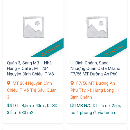
Có Clip Quán
Có Clip Quán
Quận 3, Sang MB – Nhà
H. Bình Chánh, Sang
Hàng – Cafe , MT 204
Nhuợng Quán Cafe Milano
Nguyễn Đình Chiểu, F. Võ
F7/56 MT Đường An Phú
Thị Sáu
Tây, xã Hưng Long, MB vị trí
MT 204 Nguyễn Đình
F7/56 MT Đường An
đẹp
Chiểu, F. Võ Thị Sáu, Quận
Phú Tây, xã Hưng Long, H.
3
Bình Chánh
DT : 4,5m x 40m , DTSD
MB N/C DT : 5m x 25m,
3 lầu : 630 m2
có 1 phòng ở, vỉa hè 5m