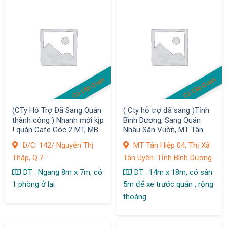
Có Clip Quán
Có Clip Quán
(CTy Hỗ Trợ Đã Sang Quán
( Cty hỗ trợ đã sang )Tỉnh
thành công ) Nhanh mới kịp
Bình Dương, Sang Quán
! quán Cafe Góc 2 MT, MB
Nhậu Sân Vuờn, MT Tân
có 5,8 tr/ tháng , D/thu 1,2
Hiệp 04, Thị Xã Tân Uyên
Đ/C: 142/ Nguyễn Thị
MT Tân Hiệp 04, Thị Xã
tr/ ngày
Thập, Q.7
Tân Uyên. Tỉnh Bình Dương
DT : Ngang 8m x 7m, có
DT : 14m x 18m, có sân
1 phòng ở lại
5m để xe trước quán , rộng
thoáng