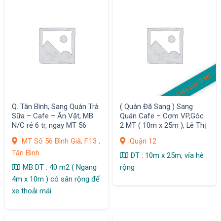
a
T 
n
P
Q. Tân Bình, Sang Quán Trà
( Quán Đã Sang ) Sang
Sữa – Cafe – Ăn Vặt, MB
Quán Cafe – Cơm VP,Góc
N/C rẻ 6 tr, ngay MT 56
2 MT ( 10m x 25m ), Lê Thị
Bình Giã, F.13, dân cư sầm
Riêng, Q.12
MT Số 56 Bình Giã, F.13 ,
Quận 12
uất
Tân Bình
DT : 10m x 25m, vỉa hè
MB DT : 40 m2 ( Ngang
rộng
4m x 10m ) có sân rộng để
xe thoải mái