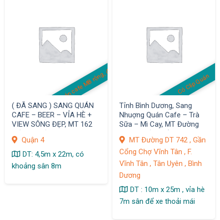
Quán cafe MB rộng, đẹp
Có Clip Quán
( ĐÃ SANG ) SANG QUÁN
Tỉnh Bình Dương, Sang
CAFE – BEER – VỈA HÈ +
Nhuợng Quán Cafe – Trà
VIEW SÔNG ĐẸP, MT 162
Sữa – Mì Cay, MT Đường
Bến Văn Đồn,F.6, Quận 4
DT 742, Gần Cổng Chợ
Quận 4
MT Đường DT 742 , Gần
Vĩnh Tân, F. Vĩnh Tân, Tân
Cổng Chợ Vĩnh Tân , F.
Uyên
DT: 4,5m x 22m, có
Vĩnh Tân , Tân Uyên , Bình
khoảng sân 8m
Dương
DT : 10m x 25m , vỉa hè
7m sân để xe thoải mái