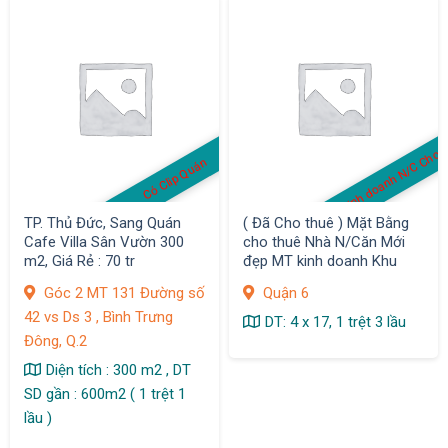
MB kinh doanh N/C Cho 
Có Clip Quán
TP. Thủ Đức, Sang Quán
( Đã Cho thuê ) Mặt Bằng
Cafe Villa Sân Vườn 300
cho thuê Nhà N/Căn Mới
m2, Giá Rẻ : 70 tr
đẹp MT kinh doanh Khu
Bình Phú, Q.6
Góc 2 MT 131 Đường số
Quận 6
42 vs Ds 3 , Bình Trưng
DT: 4 x 17, 1 trệt 3 lầu
Đông, Q.2
Diện tích : 300 m2 , DT
SD gần : 600m2 ( 1 trệt 1
lầu )