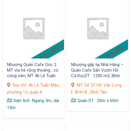
Cafe Góc 2 MT có sân
Có Clip Quán
Nhượng Quán Cafe Góc 2
Nhượng gấp lại Nhà Hàng –
MT vỉa hè rộng thoáng , có
Quán Cafe Sân Vườn Hồ
công viên, MT 46 Lê Tuấn
Cá Koi,DT : 1200 m2, Bình
Mậu, phường 13, quận 6
Tân
Địa chỉ: 46 Lê Tuấn Mậu,
MT Số 57 Hồ Văn Long ,
phường 13, quận 6
F. BHH B , Bình Tân
Diện tích: Ngang 5m, dài
Quán DT : 20m x 60m
15m