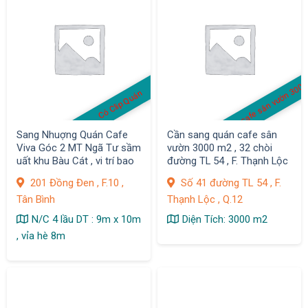
quán cafe sân vườn 300
Có Clip Quán
Sang Nhuợng Quán Cafe
Cần sang quán cafe sân
Viva Góc 2 MT Ngã Tư sầm
vườn 3000 m2 , 32 chòi
uất khu Bàu Cát , vi trí bao
đường TL 54 , F. Thạnh Lộc
đẹp
, Q.12
201 Đồng Đen , F.10 ,
Số 41 đường TL 54 , F.
Tân Bình
Thạnh Lộc , Q.12
N/C 4 lầu DT : 9m x 10m
Diện Tích: 3000 m2
, vỉa hè 8m