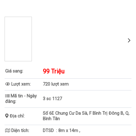
99 Triệu
Giá sang:
Lượt xem:
720 lượt xem
Mã tin - Ngày
3 sc 1127
đăng:
Số 6E Chung Cư Da Sà, F Bình Trị Đông B, Q,
Địa chỉ:
Bình Tân
Diện tích:
DTSD : 8m x 14m ,