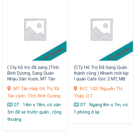
Có Clip Quán
Có Clip Quán
( Cty hỗ trợ đã sang )Tỉnh
(CTy Hỗ Trợ Đã Sang Quán
Bình Dương, Sang Quán
thành công ) Nhanh mới kịp
Nhậu Sân Vuờn, MT Tân
! quán Cafe Góc 2 MT, MB
Hiệp 04, Thị Xã Tân Uyên
có 5,8 tr/ tháng , D/thu 1,2
MT Tân Hiệp 04, Thị Xã
Đ/C: 142/ Nguyễn Thị
tr/ ngày
Tân Uyên. Tỉnh Bình Dương
Thập, Q.7
DT : 14m x 18m, có sân
DT : Ngang 8m x 7m, có
5m để xe trước quán , rộng
1 phòng ở lại
thoáng