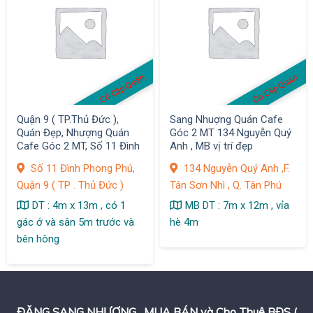
Có Clip Quán
Có Clip Quán
Quận 9 ( TP.Thủ Đức ),
Sang Nhuợng Quán Cafe
Quán Đẹp, Nhượng Quán
Góc 2 MT 134 Nguyễn Quý
Cafe Góc 2 MT, Số 11 Đình
Anh , MB vị trí đẹp
Phong Phú, Khách Đông
Số 11 Đình Phong Phú,
134 Nguyễn Quý Anh ,F.
Quận 9 ( TP . Thủ Đức )
Tân Sơn Nhì , Q. Tân Phú
DT : 4m x 13m , có 1
MB DT : 7m x 12m , vỉa
gác ớ và sân 5m trước và
hè 4m
bên hông
ĐĂNG SANG NHƯỢNG , MUA BÁN và Cho Thuê BĐS (