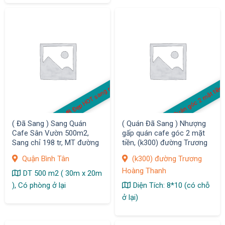
MB Đẹp HOT sang rẻ
Quán góc 2 mặt tiền
( Đã Sang ) Sang Quán
( Quán Đã Sang ) Nhượng
Cafe Sân Vườn 500m2,
gấp quán cafe góc 2 mặt
Sang chỉ 198 tr, MT đường
tiền, (k300) đường Trương
sầm uất KDC Vĩnh Lộc,
Hoàng Thanh, P12, Quận
Quận Bình Tân
(k300) đường Trương
Q.Bình Tân
Tân Bình
Hoàng Thanh
DT 500 m2 ( 30m x 20m
), Có phòng ở lại
Diện Tích: 8*10 (có chỗ
ở lại)