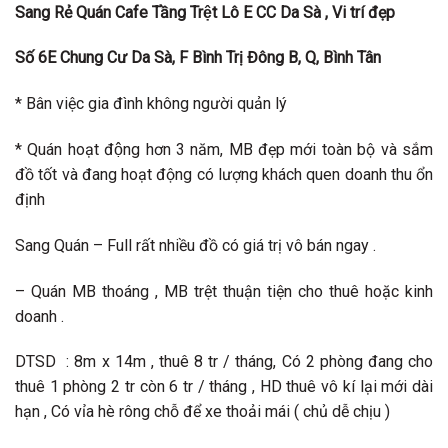
Sang Rẻ Quán
Cafe Tầng Trệt Lô E CC Da Sà
, Vi trí đẹp
Số
6E
C
hung
C
ư
D
a
S
à,
F
Bình Trị Đông
B
,
Q,
B
ình
T
ân
* Bân việc gia đình không người quản lý
* Quán hoạt động hơn 3 năm, MB đẹp mới toàn bộ và sắm
đồ tốt và đang hoạt động có lượng khách quen doanh thu ổn
định
Sang Quán – Full rất nhiều đồ có giá trị vô bán ngay .
– Quán MB thoáng , MB trệt thuận tiện cho thuê hoặc kinh
doanh .
DTSD : 8m x 14m , thuê 8 tr / tháng, Có 2 phòng đang cho
thuê 1 phòng 2 tr còn 6 tr / tháng , HD thuê vô kí lại mới dài
hạn , Có vỉa hè rông chỗ để xe thoải mái ( chủ dễ chịu )