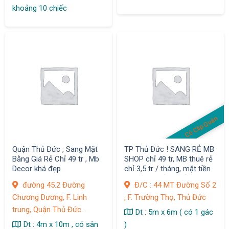
khoảng 10 chiếc
Có Clip Quán
Quận Thủ Đức , Sang Mặt
TP Thủ Đức ! SANG RẺ MB
Bằng Giá Rẻ Chỉ 49 tr , Mb
SHOP chỉ 49 tr, MB thuê rẻ
Decor khá đẹp
chỉ 3,5 tr / tháng, mặt tiền
đường lớn sầm uất, vị trí
đường 45.2 Đường
Đ/C : 44 MT Đường Số 2
đẹp chốt nhanh
Chương Dương, F. Linh
, F. Trường Thọ, Thủ Đức
trung, Quận Thủ Đức.
Dt : 5m x 6m ( có 1 gác
Dt : 4m x 10m , có sân
)