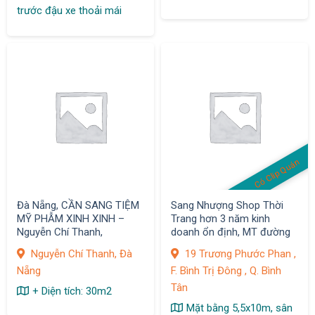
trước đậu xe thoải mái
Có Clip Quán
Đà Nẵng, CẦN SANG TIỆM
Sang Nhượng Shop Thời
MỸ PHẪM XINH XINH –
Trang hơn 3 năm kinh
Nguyễn Chí Thanh,
doanh ổn định, MT đường
Sầm uất
Nguyễn Chí Thanh, Đà
19 Trương Phước Phan ,
Nẵng
F. Bình Trị Đông , Q. Bình
Tân
+ Diện tích: 30m2
Mặt bằng 5,5x10m, sân