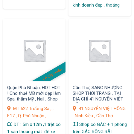
kinh doanh đẹp , thoáng
Có Clip Quán
Quận Phú Nhuận, HOT HOT
Cần Thơ, SANG NHƯỢNG
! Cho thuê MB mới đẹp làm
SHOP THỜI TRANG , TẠI
Spa, thẩm Mỹ , Nail , Shop
ĐỊA CHỈ 41 NGUYỄN VIỆT
,VP Cty
HỒNG
MT 622 Trường Sa , ,
41 NGUYỄN VIỆT HỒNG
F.17 , Q. Phú Nhuận ,
, Ninh Kiều , Cần Thơ
DT : 5m x 12m ,1 trệt có
Shop có GÁC + 1 phòng
1 sân thoáng mát để xe
trên GÁC RỘNG RÃI