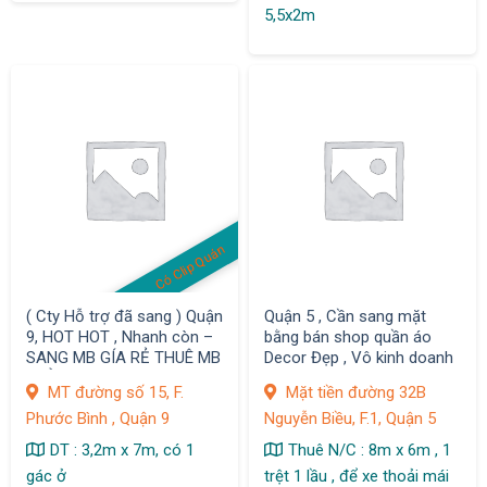
5,5x2m
Có Clip Quán
( Cty Hỗ trợ đã sang ) Quận
Quận 5 , Cần sang mặt
9, HOT HOT , Nhanh còn –
bằng bán shop quần áo
SANG MB GÍA RẺ THUÊ MB
Decor Đẹp , Vô kinh doanh
CHỈ 4 tr Vị trí đường rất
ngay , Mặt tiền đường 32B
MT đường số 15, F.
Mặt tiền đường 32B
đông , kiếm không ra
Nguyễn Biều, F.1
Phước Bình , Quận 9
Nguyễn Biều, F.1, Quận 5
DT : 3,2m x 7m, có 1
Thuê N/C : 8m x 6m , 1
gác ở
trệt 1 lầu , để xe thoải mái