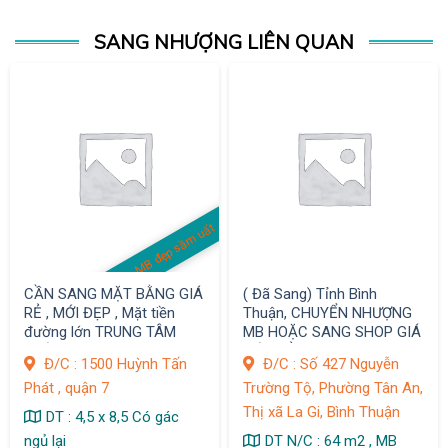
SANG NHƯỢNG LIÊN QUAN
MB đẹp sầm uất
CẦN SANG MẶT BẰNG GIÁ
( Đã Sang) Tỉnh Bình
RẺ , MỚI ĐẸP , Mặt tiền
Thuận, CHUYỂN NHƯỢNG
đường lớn TRUNG TÂM
MB HOẶC SANG SHOP GIÁ
QUẬN 7
SIÊU RẺ – LAGI
Đ/C : 1500 Huỳnh Tấn
Đ/C : Số 427 Nguyễn
Phát , quận 7
Trường Tộ, Phường Tân An,
Thị xã La Gi, Bình Thuận
DT : 4,5 x 8,5 Có gác
ngủ lại
DT N/C : 64 m2 , MB