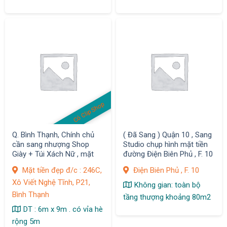
Có Clip Shop
Q. Bình Thạnh, Chính chủ
( Đã Sang ) Quận 10 , Sang
cần sang nhượng Shop
Studio chụp hình mặt tiền
Giày + Túi Xách Nữ , mặt
đường Điện Biên Phủ , F. 10
bằng Decor Đẹp
Mặt tiền đẹp đ/c : 246C,
Điện Biên Phủ , F. 10
Xô Viết Nghệ Tĩnh, P21,
Không gian: toàn bộ
Bình Thạnh
tầng thượng khoảng 80m2
DT : 6m x 9m . có vỉa hè
rộng 5m