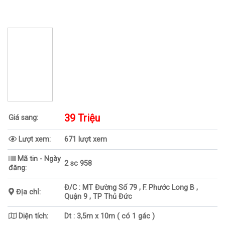
39 Triệu
Giá sang:
Lượt xem:
671 lượt xem
Mã tin - Ngày
2 sc 958
đăng:
Đ/C : MT Đường Số 79 , F. Phước Long B ,
Địa chỉ:
Quận 9 , TP Thủ Đức
Diện tích:
Dt : 3,5m x 10m ( có 1 gác )