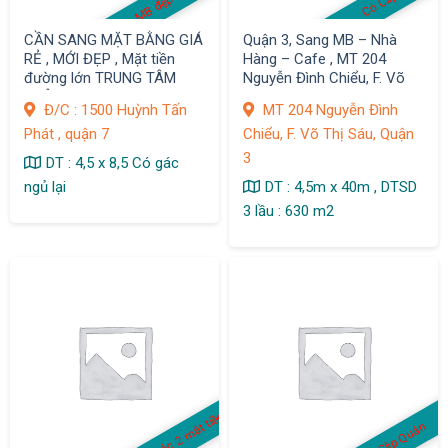
CẦN SANG MẶT BẰNG GIÁ
Quận 3, Sang MB – Nhà
RẺ , MỚI ĐẸP , Mặt tiền
Hàng – Cafe , MT 204
đường lớn TRUNG TÂM
Nguyễn Đình Chiểu, F. Võ
QUẬN 7
Thị Sáu
Đ/C : 1500 Huỳnh Tấn
MT 204 Nguyễn Đình
Phát , quận 7
Chiểu, F. Võ Thị Sáu, Quận
3
DT : 4,5 x 8,5 Có gác
ngủ lại
DT : 4,5m x 40m , DTSD
3 lầu : 630 m2
Quán góc 2 mặt tiền
Có Clip Quán