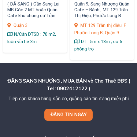
( ĐÃ SANG ) Cần Sang Lại
Quận 9, Sang Nhượng Quán
MB Góc 2 MT hoặc Quán
Cafe – Bánh , MT 129 Trần
Cafe khu chung cư Trần
Thị Điệu, Phước Long B
Quang Diệu ,Q. 3
Quận 3
MT 129 Trần thị điệu. F.
Phước Long B, Quận 9
N/Căn DTSD : 70 m2,
luôn vỉa hè 3m
DT : 5m x 18m , có 5
phòng trọ
ĐĂNG SANG NHƯỢNG , MUA BÁN và Cho Thuê BĐS (
Tel : 0902412122 )
Tiếp cận khách hàng sẵn có, quảng cáo tin đăng miễn phí
ĐĂNG TIN NGAY