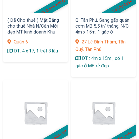
MB kinh doanh N/C Cho thuê
Có Clip Quán
( Đã Cho thuê ) Mặt Bằng
Q. Tân Phú, Sang gấp quán
cho thuê Nhà N/Căn Mới
cơm MB 5,5 tr/ tháng, N/C
đẹp MT kinh doanh Khu
4m x 15m, 1 gác ở
Bình Phú, Q.6
Quận 6
27 Lê Đình Thám, Tân
Quý, Tân Phú
DT: 4 x 17, 1 trệt 3 lầu
DT : 4m x 15m , có 1
gác ở MB rẻ đẹp
MB đẹp sầm uất
Có Clip Quán