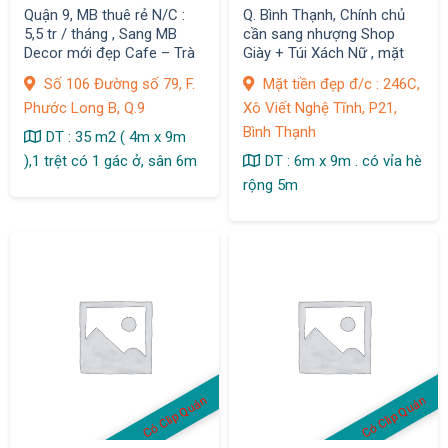
Quận 9, MB thuê rẻ N/C :
Q. Bình Thạnh, Chính chủ
5,5 tr / tháng , Sang MB
cần sang nhượng Shop
Decor mới đẹp Cafe – Trà
Giày + Túi Xách Nữ , mặt
Sữa
bằng Decor Đẹp
Số 106 Đường số 79, F.
Mặt tiền đẹp đ/c : 246C,
Phước Long B, Q.9
Xô Viết Nghệ Tĩnh, P21,
Bình Thạnh
DT : 35 m2 ( 4m x 9m
),1 trệt có 1 gác ở, sân 6m
DT : 6m x 9m . có vỉa hè
rộng 5m
Có Clip Quán
Có Clip Quán