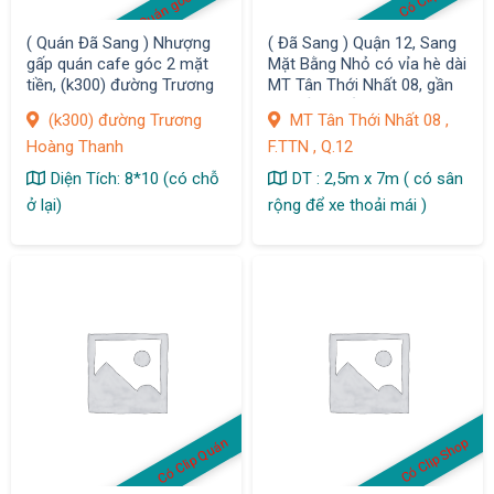
( Quán Đã Sang ) Nhượng
( Đã Sang ) Quận 12, Sang
gấp quán cafe góc 2 mặt
Mặt Bằng Nhỏ có vỉa hè dài
tiền, (k300) đường Trương
MT Tân Thới Nhất 08, gần
Hoàng Thanh, P12, Quận
chợ sầm uất, Giá sang : 9
(k300) đường Trương
MT Tân Thới Nhất 08 ,
Tân Bình
tr, F. TTN
Hoàng Thanh
F.TTN , Q.12
Diện Tích: 8*10 (có chỗ
DT : 2,5m x 7m ( có sân
ở lại)
rộng để xe thoải mái )
Có Clip Quán
Có Clip Shop