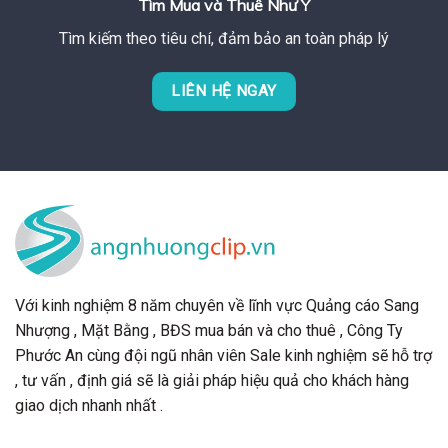
Tìm Mua và Thuê Như Ý
Tìm kiếm theo tiêu chí, đảm bảo an toàn pháp lý
LIÊN HỆ NGAY
Với kinh nghiệm 8 năm chuyên về lĩnh vực Quảng cáo Sang
Nhượng , Mặt Bằng , BĐS mua bán và cho thuê , Công Ty
Phước An cùng đội ngũ nhân viên Sale kinh nghiệm sẽ hỗ trợ
, tư vấn , định giá sẽ là giải pháp hiệu quả cho khách hàng
giao dịch nhanh nhất .