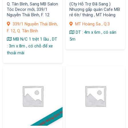
Q. Tân Bình, Sang MB Salon
(Cty Hỗ Trợ Đã Sang )
Tóc Decor mới, 339/1
Nhượng gấp quán Cafe MB
Nguyễn Thái Bình, F. 12
rẻ 6tr/ tháng , MT Hoàng
Sa , Q.3
339/1 Nguyễn Thái Bình,
MT Hoàng Sa , Q.3
F. 12, Q. Tân Bình
DT : 4m x 6m , có sân
MB N/C 1 trệt 1 lầu , DT
5m
: 3m x 8m , có chỗ để xe
thoải mái
S
a
n
g
M
ặt
B
ằ
n
g
G
ó
c
h
o
ặ
c
Q
u
á
n
C
af
e