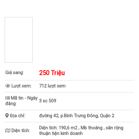
250 Triệu
Giá sang:
Lượt xem:
712 lượt xem
Mã tin - Ngày
3 sc 509
đăng:
Địa chỉ:
đường 42, p.Bình Trưng Đông, Quận 2
Diện tích: 190,6 m2 , Mb thoáng , sân rộng
Diện tích:
thuận tiện kinh doanh