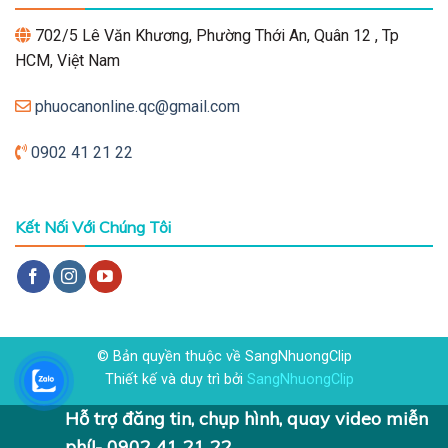
702/5 Lê Văn Khương, Phường Thới An, Quân 12 , Tp
HCM, Việt Nam
phuocanonline.qc@gmail.com
0902 41 21 22
Kết Nối Với Chúng Tôi
© Bản quyền thuộc về SangNhuongClip
Thiết kế và duy trì bởi
SangNhuongClip
Hỗ trợ đăng tin, chụp hình, quay video miễn
phí!- 0902 41 21 22