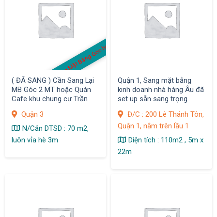
S
a
n
g
M
ặt
B
ằ
n
g
G
ó
c
h
o
ặ
c
Q
u
á
n
C
af
e
( ĐÃ SANG ) Cần Sang Lại
Quận 1, Sang mặt bằng
MB Góc 2 MT hoặc Quán
kinh doanh nhà hàng Âu đã
Cafe khu chung cư Trần
set up sẵn sang trọng
Quang Diệu ,Q. 3
Quận 3
Đ/C : 200 Lê Thánh Tôn,
Quận 1, nằm trên lầu 1
N/Căn DTSD : 70 m2,
luôn vỉa hè 3m
Diện tích : 110m2 , 5m x
22m