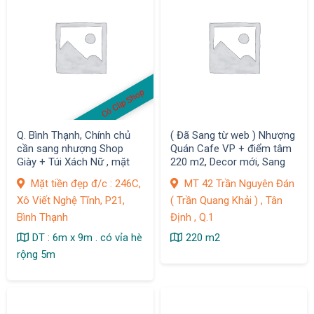
Có Clip Shop
Q. Bình Thạnh, Chính chủ
( Đã Sang từ web ) Nhượng
cần sang nhượng Shop
Quán Cafe VP + điểm tâm
Giày + Túi Xách Nữ , mặt
220 m2, Decor mới, Sang
bằng Decor Đẹp
thiện chí chỉ 390tr, Q.1
Mặt tiền đẹp đ/c : 246C,
MT 42 Trần Nguyên Đán
Xô Viết Nghệ Tĩnh, P21,
( Trần Quang Khải ) , Tân
Bình Thạnh
Định , Q.1
DT : 6m x 9m . có vỉa hè
220 m2
rộng 5m