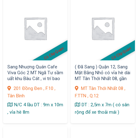
Có Clip Quán
Có Clip Quán
Sang Nhuợng Quán Cafe
( Đã Sang ) Quận 12, Sang
Viva Góc 2 MT Ngã Tư sầm
Mặt Bằng Nhỏ có vỉa hè dài
uất khu Bàu Cát , vi trí bao
MT Tân Thới Nhất 08, gần
đẹp
chợ sầm uất, Giá sang : 9
201 Đồng Đen , F.10 ,
MT Tân Thới Nhất 08 ,
tr, F. TTN
Tân Bình
F.TTN , Q.12
N/C 4 lầu DT : 9m x 10m
DT : 2,5m x 7m ( có sân
, vỉa hè 8m
rộng để xe thoải mái )