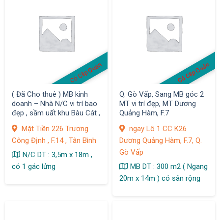
Có Clip Quán
Có Clip Quán
( Đã Cho thuê ) MB kinh
Q. Gò Vấp, Sang MB góc 2
doanh – Nhà N/C vi trí bao
MT vi trí đẹp, MT Dương
đẹp , sầm uất khu Bàu Cát ,
Quảng Hàm, F.7
Q. Tân Bình
Mặt Tiền 226 Trương
ngay Lô 1 CC K26
Công Định , F.14 , Tân Bình
Dương Quảng Hàm, F.7, Q.
Gò Vấp
N/C DT : 3,5m x 18m ,
có 1 gác lửng
MB DT : 300 m2 ( Ngang
20m x 14m ) có sân rộng