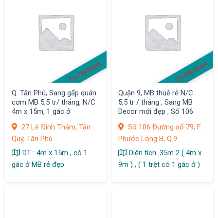
Có Clip Quán
Có Clip Quán
Q. Tân Phú, Sang gấp quán
Quận 9, MB thuê rẻ N/C :
cơm MB 5,5 tr/ tháng, N/C
5,5 tr / tháng , Sang MB
4m x 15m, 1 gác ở
Decor mới đẹp , Số 106
Đường số 79, F. Phước
27 Lê Đình Thám, Tân
Số 106 Đường số 79, F.
Long B,
Quý, Tân Phú
Phước Long B, Q.9
DT : 4m x 15m , có 1
Diện tích: 35m 2 ( 4m x
gác ở MB rẻ đẹp
9m ) , ( 1 trệt có 1 gác ở )