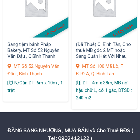
Có Clip Quán
Có Clip Quán
Sang tiệm bánh Pháp
(Đã Thuê) Q. Bình Tân, Cho
Bakery, MT Số 52 Nguyễn
thuê MB góc 2 MT hoặc
Văn Đậu , Q.Bình Thạnh
Sang Quán Hát Với Nhau,
MT Số 100 Mã Lò, F. BTĐ A,
MT Số 52 Nguyễn Văn
MT Số 100 Mã Lò, F.
Đậu , Bình Thạnh
BTĐ A, Q. Bình Tân
N/Căn DT :6m x 10m , 1
DT : 4m x 38m, MB nở
trệt
hậu chữ L, có 1 gác, DTSD :
240 m2
ĐĂNG SANG NHƯỢNG , MUA BÁN và Cho Thuê BĐS (
Tel : 0902412122 )