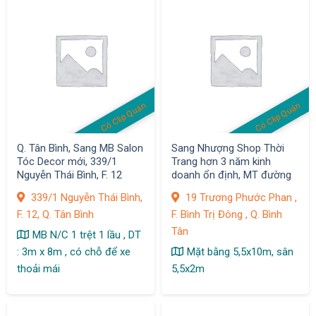
Có Clip Quán
Có Clip Quán
Q. Tân Bình, Sang MB Salon
Sang Nhượng Shop Thời
Tóc Decor mới, 339/1
Trang hơn 3 năm kinh
Nguyễn Thái Bình, F. 12
doanh ổn định, MT đường
Sầm uất
339/1 Nguyễn Thái Bình,
19 Trương Phước Phan ,
F. 12, Q. Tân Bình
F. Bình Trị Đông , Q. Bình
Tân
MB N/C 1 trệt 1 lầu , DT
: 3m x 8m , có chỗ để xe
Mặt bằng 5,5x10m, sân
thoải mái
5,5x2m