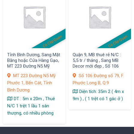
Có Clip Quán
Có Clip Quán
Tỉnh Bình Dương, Sang Mặt
Quận 9, MB thuê rẻ N/C :
Bằng hoặc Cửa Hàng Gạo,
5,5 tr / tháng , Sang MB
MT 223 Đường N5 Mỹ
Decor mới đẹp , Số 106
Phước 1, Bến Cát,
Đường số 79, F. Phước
MT 223 Đường N5 Mỹ
Số 106 Đường số 79, F.
Long B,
Phước 1, Bến Cát, Tỉnh
Phước Long B, Q.9
Bình Dương
Diện tích: 35m 2 ( 4m x
DT : 5m x 20m , Thuê
9m ) , ( 1 trệt có 1 gác ở )
N/C 1 trệt 1 lầu 1 sân
thượng, có nhiều phòng