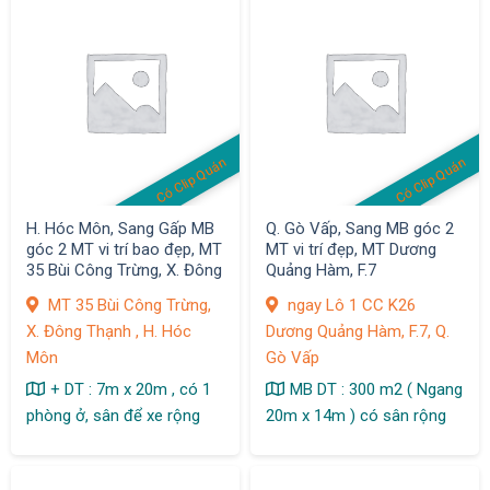
Có Clip Quán
Có Clip Quán
H. Hóc Môn, Sang Gấp MB
Q. Gò Vấp, Sang MB góc 2
góc 2 MT vi trí bao đẹp, MT
MT vi trí đẹp, MT Dương
35 Bùi Công Trừng, X. Đông
Quảng Hàm, F.7
Thạnh
MT 35 Bùi Công Trừng,
ngay Lô 1 CC K26
X. Đông Thạnh , H. Hóc
Dương Quảng Hàm, F.7, Q.
Môn
Gò Vấp
+ DT : 7m x 20m , có 1
MB DT : 300 m2 ( Ngang
phòng ở, sân để xe rộng
20m x 14m ) có sân rộng