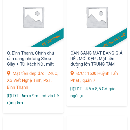
MB đẹp sầm uất
Có Clip Shop
Q. Bình Thạnh, Chính chủ
CẦN SANG MẶT BẰNG GIÁ
cần sang nhượng Shop
RẺ , MỚI ĐẸP , Mặt tiền
Giày + Túi Xách Nữ , mặt
đường lớn TRUNG TÂM
bằng Decor Đẹp
QUẬN 7
Mặt tiền đẹp đ/c : 246C,
Đ/C : 1500 Huỳnh Tấn
Xô Viết Nghệ Tĩnh, P21,
Phát , quận 7
Bình Thạnh
DT : 4,5 x 8,5 Có gác
DT : 6m x 9m . có vỉa hè
ngủ lại
rộng 5m