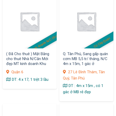
MB kinh doanh N/C Cho thuê
Có Clip Quán
( Đã Cho thuê ) Mặt Bằng
Q. Tân Phú, Sang gấp quán
cho thuê Nhà N/Căn Mới
cơm MB 5,5 tr/ tháng, N/C
đẹp MT kinh doanh Khu
4m x 15m, 1 gác ở
Bình Phú, Q.6
Quận 6
27 Lê Đình Thám, Tân
Quý, Tân Phú
DT: 4 x 17, 1 trệt 3 lầu
DT : 4m x 15m , có 1
gác ở MB rẻ đẹp