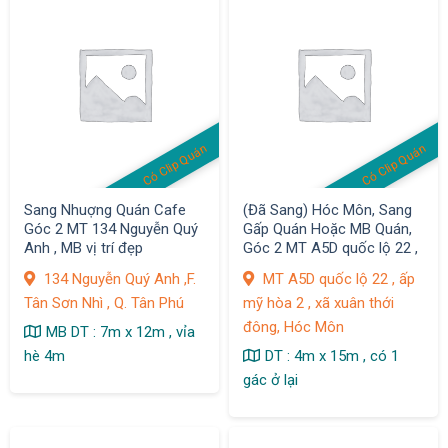
Có Clip Quán
Có Clip Quán
Sang Nhuợng Quán Cafe
(Đã Sang) Hóc Môn, Sang
Góc 2 MT 134 Nguyễn Quý
Gấp Quán Hoặc MB Quán,
Anh , MB vị trí đẹp
Góc 2 MT A5D quốc lộ 22 ,
ấp mỹ hòa 2 , xã xuân thới
134 Nguyễn Quý Anh ,F.
MT A5D quốc lộ 22 , ấp
đông
Tân Sơn Nhì , Q. Tân Phú
mỹ hòa 2 , xã xuân thới
đông, Hóc Môn
MB DT : 7m x 12m , vỉa
hè 4m
DT : 4m x 15m , có 1
gác ở lại