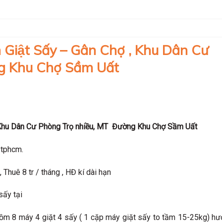
 Giật Sấy – Gân Chợ , Khu Dân Cư
g Khu Chợ Sầm Uất
Khu Dân Cư Phòng Trọ nhiều, MT Đường Khu Chợ Sầm Uất
 tphcm.
Thuê 8 tr / tháng , HĐ kí dài hạn
sấy tại
 Gồm 8 máy 4 giặt 4 sấy ( 1 cặp máy giặt sấy to tầm 15-25kg) h