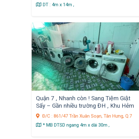
DT : 4m x 14m ,
Quận 7 , Nhanh còn ! Sang Tiệm Giật
Sấy – Gần nhiều trường ĐH , Khu Hẻm
Chợ Kinh Doanh Phòng Trọ Sinh Viên
Đ/C : 861/47 Trần Xuân Soạn, Tân Hưng, Q.7
* MB DTSD ngang 4m x dài 30m ,