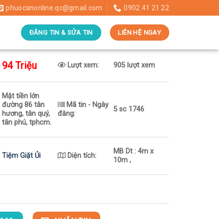
phuocanonline.qc@gmail.com
0902 41 21 22
ĐĂNG TIN & SỬA TIN
LIÊN HỆ NGAY
94 Triệu
Lượt xem:
905 lượt xem
Mặt tiền lớn
đường 86 tân
Mã tin - Ngày
5 sc 1746
hương, tân quý,
đăng:
tân phú, tphcm.
MB Dt : 4m x
Tiệm Giặt Ủi
Diện tích:
10m ,