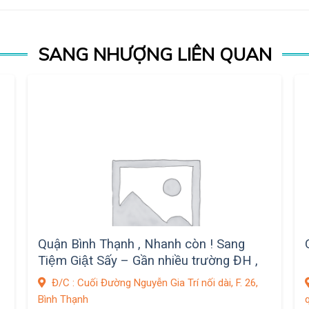
SANG NHƯỢNG LIÊN QUAN
Quận Bình Thạnh , Nhanh còn ! Sang
Tiệm Giật Sấy – Gần nhiều trường ĐH ,
Khu Phòng Trọ Sinh Viên Ký Túc Xá ( vị
Đ/C : Cuối Đường Nguyễn Gia Trí nối dài, F. 26,
trí đẹp ),
Bình Thạnh