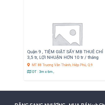
Quận 9 , TIỆM GIẶT SẤY MB THUÊ CHỈ
3,5 tr, LỢI NHUẬN HƠN 10 tr / tháng
MT 88 Truơng Văn Thành, Hiệp Phú, Q.9
DT : 3m x 6m ,