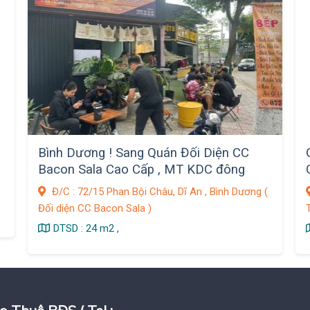
Bình Dương ! Sang Quán Đối Diện CC
Bacon Sala Cao Cấp , MT KDC đông
Đ/C : 72/15 Phan Bội Châu, Dĩ An , Bình Dương (
Đối diện CC Bacon Sala )
DTSD : 24 m2 ,