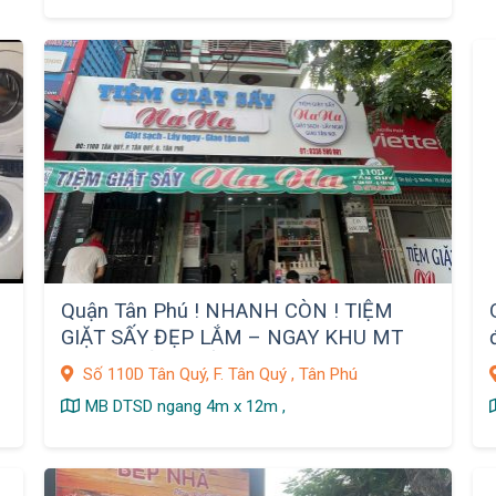
Quận Tân Phú ! NHANH CÒN ! TIỆM
n
GIẶT SẤY ĐẸP LẮM – NGAY KHU MT
ĐƯỜNG SẦM UẤT ,
Số 110D Tân Quý, F. Tân Quý , Tân Phú
MB DTSD ngang 4m x 12m ,