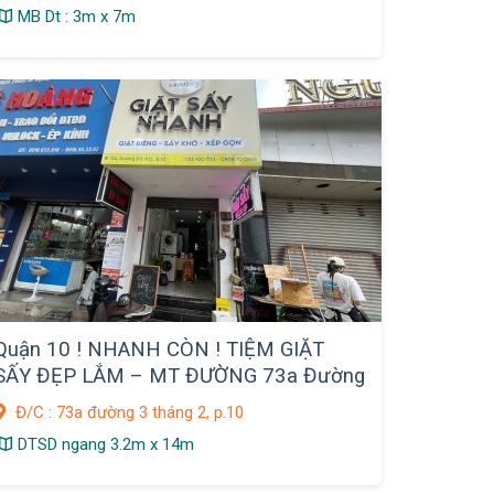
MB Dt : 3m x 7m
Quận 10 ! NHANH CÒN ! TIỆM GIẶT
SẤY ĐẸP LẮM – MT ĐƯỜNG 73a Đường
3/2
Đ/C : 73a đường 3 tháng 2, p.10
DTSD ngang 3.2m x 14m