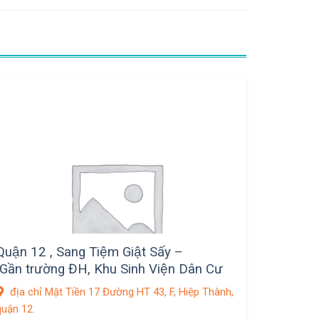
Quận 12 , Sang Tiệm Giật Sấy –
Gần trường ĐH, Khu Sinh Viện Dân Cư
Phòng Trọ nhiều, MB thuê 3,5 tr / tháng
địa chỉ Mặt Tiền 17 Đường HT 43, F, Hiệp Thành,
quận 12.