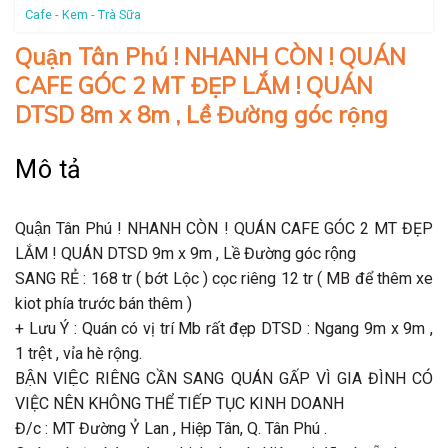
Cafe - Kem - Trà Sữa
Quận Tân Phú ! NHANH CÒN ! QUÁN
CAFE GÓC 2 MT ĐẸP LẮM ! QUÁN
DTSD 8m x 8m , Lề Đường góc rộng
Mô tả
Quận Tân Phú ! NHANH CÒN ! QUÁN CAFE GÓC 2 MT ĐẸP
LẮM ! QUÁN DTSD 9m x 9m , Lề Đường góc rộng
SANG RẺ : 168 tr ( bớt Lộc ) cọc riêng 12 tr ( MB để thêm xe
kiot phía trước bán thêm )
+ Lưu Ý : Quán có vị trí Mb rất đẹp DTSD : Ngang 9m x 9m ,
1 trệt , vỉa hè rộng.
BẬN VIỆC RIÊNG CẦN SANG QUÁN GẤP VÌ GIA ĐÌNH CÓ
VIỆC NÊN KHÔNG THỂ TIẾP TỤC KINH DOANH
Đ/c : MT Đường Ỷ Lan , Hiệp Tân, Q. Tân Phú .