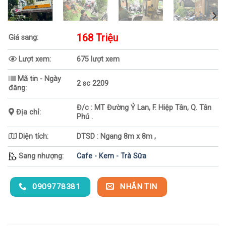
168 Triệu
Giá sang:
Lượt xem:
675 lượt xem
Mã tin - Ngày
2 sc 2209
đăng:
Đ/c : MT Đường Ỷ Lan, F. Hiệp Tân, Q. Tân
Địa chỉ:
Phú .
Diện tích:
DTSD : Ngang 8m x 8m ,
Sang nhượng:
Cafe - Kem - Trà Sữa
0909778381
NHẮN TIN