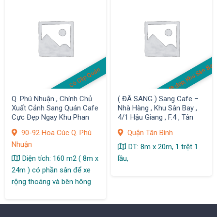
MB đẹp, Khu Sân Bay
Có Clip Quán
Q. Phú Nhuận , Chính Chủ
( ĐÃ SANG ) Sang Cafe –
Xuất Cảnh Sang Quán Cafe
Nhà Hàng , Khu Sân Bay ,
Cực Đẹp Ngay Khu Phan
4/1 Hậu Giang , F.4 , Tân
Xích Long
Bình
90-92 Hoa Cúc Q. Phú
Quận Tân Bình
Nhuận
DT: 8m x 20m, 1 trệt 1
Diện tích: 160 m2 ( 8m x
lầu,
24m ) có phần sân để xe
rộng thoáng và bên hông