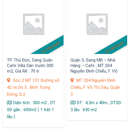
Có Clip Quán
Có Clip Quán
TP. Thủ Đức, Sang Quán
Quận 3, Sang MB – Nhà
Cafe Villa Sân Vườn 300
Hàng – Cafe , MT 204
m2, Giá Rẻ : 70 tr
Nguyễn Đình Chiểu, F. Võ
Thị Sáu
Góc 2 MT 131 Đường số
MT 204 Nguyễn Đình
42 vs Ds 3 , Bình Trưng
Chiểu, F. Võ Thị Sáu, Quận
Đông, Q.2
3
Diện tích : 300 m2 , DT
DT : 4,5m x 40m , DTSD
SD gần : 600m2 ( 1 trệt 1
3 lầu : 630 m2
lầu )