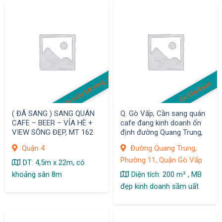
Quán cafe MB rộng, đẹp
Có Clip Quán
( ĐÃ SANG ) SANG QUÁN
Q. Gò Vấp, Cần sang quán
CAFE – BEER – VỈA HÈ +
cafe đang kinh doanh ổn
VIEW SÔNG ĐẸP, MT 162
định đường Quang Trung,
Bến Văn Đồn,F.6, Quận 4
phường 11
Quận 4
Đường Quang Trung,
Phường 11, Quận Gò Vấp
DT: 4,5m x 22m, có
khoảng sân 8m
Diện tích: 200 m² , MB
đẹp kinh doanh sầm uất