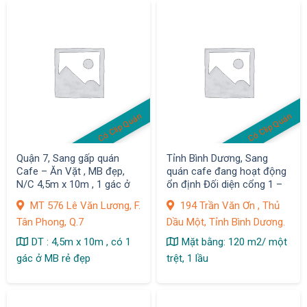
Có Clip Quán
Có Clip Quán
Quận 7, Sang gấp quán
Tỉnh Bình Dương, Sang
Cafe – Ăn Vặt , MB đẹp,
quán cafe đang hoạt động
N/C 4,5m x 10m , 1 gác ở
ổn định Đối diện cổng 1 –
Đại Học Bình Dương, Thủ
MT 576 Lê Văn Lương, F.
194 Trần Văn Ơn , Thủ
Dầu 1
Tân Phong, Q.7
Dầu Một, Tỉnh Bình Dương.
DT : 4,5m x 10m , có 1
Mặt bằng: 120 m2/ một
gác ở MB rẻ đẹp
trệt, 1 lầu