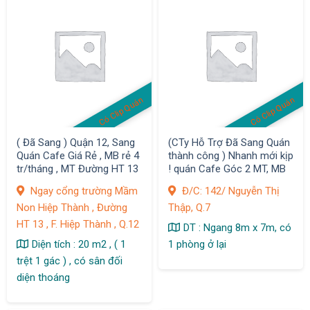
Có Clip Quán
Có Clip Quán
( Đã Sang ) Quận 12, Sang
(CTy Hỗ Trợ Đã Sang Quán
Quán Cafe Giá Rẻ , MB rẻ 4
thành công ) Nhanh mới kịp
tr/tháng , MT Đường HT 13
! quán Cafe Góc 2 MT, MB
, F. Hiệp Thành
có 5,8 tr/ tháng , D/thu 1,2
Ngay cổng trường Mầm
Đ/C: 142/ Nguyễn Thị
tr/ ngày
Non Hiệp Thành , Đường
Thập, Q.7
HT 13 , F. Hiệp Thành , Q.12
DT : Ngang 8m x 7m, có
Diện tích : 20 m2 , ( 1
1 phòng ở lại
trệt 1 gác ) , có sân đối
diện thoáng