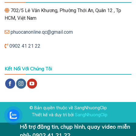
702/5 Lê Văn Khương, Phường Thới An, Quân 12 , Tp
HCM, Việt Nam
phuocanonline.qc@gmail.com
0902 41 21 22
Kết Nối Với Chúng Tôi
© Bản quyền thuộc về SangNhuongClip
Thiết kế và duy trì bởi
SangNhuongClip
Hỗ trợ đăng tin, chụp hình, quay video miễn
phí!- 0902 41 21 22