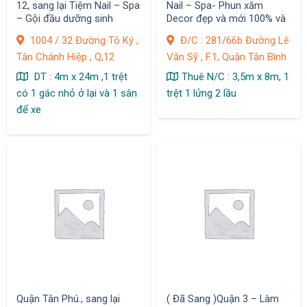
12, sang lại Tiệm Nail – Spa
Nail – Spa- Phun xăm
– Gội đầu dưỡng sinh
Decor đẹp và mới 100% và
lượng khách có sẵn, 1004 /
đầy đủ trang thiết bị,
1004 / 32 Đường Tô Ký ,
Đ/C : 281/66b Đường Lê
32 Đường Tô Ký , Tân
Tân Chánh Hiệp , Q,12
Văn Sỹ , F.1, Quận Tân Bình
Chánh Hiệp
DT : 4m x 24m ,1 trệt
Thuê N/C : 3,5m x 8m, 1
có 1 gác nhỏ ở lại và 1 sân
trệt 1 lửng 2 lầu
để xe
Quận Tân Phú., sang lại
( Đã Sang )Quận 3 – Làm