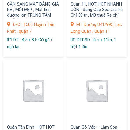
CẦN SANG MẶT BẰNG GIÁ
Quận 11, HOT HOT NHANH
RẺ , MỚI ĐẸP , Mặt tiền
CÒN ! Sang Gấp Spa Gía Rẻ
đường lớn TRUNG TÂM
Chỉ 59 tr , MB thuê Rẻ chỉ
QUẬN 7
10 tr / tháng ,
Đ/C : 1500 Huỳnh Tấn
MT Đường 341/99C Lạc
Phát , quận 7
Long Quân , Quận 11
DT : 4,5 x 8,5 Có gác
DTDSD : 4m x 11m, 1
ngủ lại
trệt 1 lầu
Quận Tân Bình! HOT HOT
Quận Gò Vấp – Làm Spa –