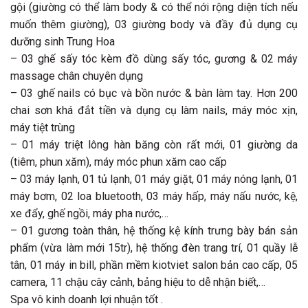
gội (giường có thể làm body & có thể nới rộng diện tích nếu
muốn thêm giường), 03 giường body và đầy đủ dụng cụ
dưỡng sinh Trung Hoa
– 03 ghế sấy tóc kèm đồ dùng sấy tóc, gương & 02 máy
massage chân chuyên dụng
– 03 ghế nails có bục và bồn nước & bàn làm tay. Hơn 200
chai sơn khá đắt tiền và dụng cụ làm nails, máy móc xịn,
máy tiệt trùng
– 01 máy triệt lông hàn băng còn rất mới, 01 giường da
(tiêm, phun xăm), máy móc phun xăm cao cấp
– 03 máy lạnh, 01 tủ lạnh, 01 máy giặt, 01 máy nóng lạnh, 01
máy bơm, 02 loa bluetooth, 03 máy hấp, máy nấu nước, kệ,
xe đẩy, ghế ngồi, máy pha nước,…
– 01 gương toàn thân, hệ thống kệ kính trưng bày bán sản
phẩm (vừa làm mới 15tr), hệ thống đèn trang trí, 01 quầy lễ
tân, 01 máy in bill, phần mềm kiotviet salon bản cao cấp, 05
camera, 11 chậu cây cảnh, bảng hiệu to dễ nhận biết,…
Spa vô kinh doanh lợi nhuận tốt .