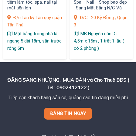
tiệm làm tóc, spa, nail tại
Spa – Nail – Shop bao đẹp
mặt tiền lớn
. Sang Mật Bằng N/C Và
Sang Riêng 1 Số Trang
Đ/c:Tân kỳ Tân quý quận
Đ/C : 20 Kỳ Đồng , Quận
Thiết Bị
Tân Phú
3
Mặt bằng trong nhà là
MB Nguyên căn Dt :
ngang 5 dài 18m, sân trước
4,5m x 15m , 1 trệt 1 lầu (
rộng 6m
có 2 phòng )
ĐĂNG SANG NHƯỢNG , MUA BÁN và Cho Thuê BĐS (
Tel : 0902412122 )
Tiếp cận khách hàng sẵn có, quảng cáo tin đăng miễn phí
ĐĂNG TIN NGAY