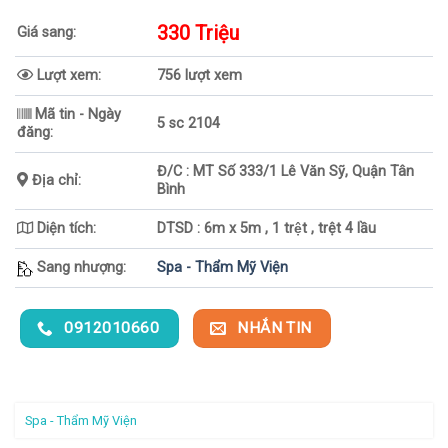
330 Triệu
Giá sang:
Lượt xem:
756 lượt xem
Mã tin - Ngày
5 sc 2104
đăng:
Đ/C : MT Số 333/1 Lê Văn Sỹ, Quận Tân
Địa chỉ:
Bình
Diện tích:
DTSD : 6m x 5m , 1 trệt , trệt 4 lầu
Sang nhượng:
Spa - Thẩm Mỹ Viện
0912010660
NHẮN TIN
Spa - Thẩm Mỹ Viện