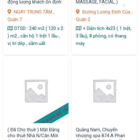
động lượng khách ổn định
MASSAGE, FACIAL..)
DÉCOR CHUẨN CAO CẤP,
NGAY TRUNG TÂM ,
Đường Lương Định Của ,
HOẠT ĐỘNG ỔN ĐỊNH KHU
Quận 7
Quận 2
TRUNG TÂM
DTSD : 240 m2 ( 120 x 2
+ Diện tích 4x23 ( 1 trệt,
) m2 , căn hộ 1 trệt 1 lầu ,
3 lầu), 8 phòng, có thang
vị trí dêp , sầm uất
máy
MB kinh doanh N/C Cho thuê
( Đã Cho thuê ) Mặt Bằng
Quảng Nam, Chuyển
cho thuê Nhà N/Căn Mới
nhượng spa 874 A Phan