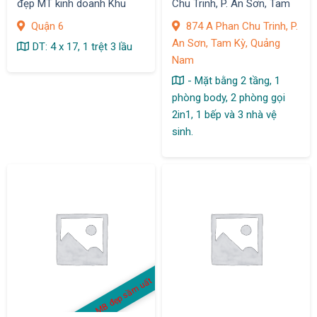
đẹp MT kinh doanh Khu
Chu Trinh, P. An Sơn, Tam
Bình Phú, Q.6
Kỳ
Quận 6
874 A Phan Chu Trinh, P.
An Sơn, Tam Kỳ, Quảng
DT: 4 x 17, 1 trệt 3 lầu
Nam
- Mặt bằng 2 tầng, 1
phòng body, 2 phòng gọi
2in1, 1 bếp và 3 nhà vệ
sinh.
MB đẹp sầm uất