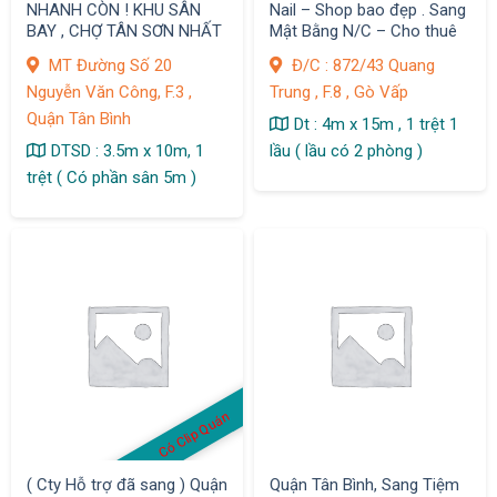
NHANH CÒN ! KHU SÂN
Nail – Shop bao đẹp . Sang
BAY , CHỢ TÂN SƠN NHẤT
Mật Bằng N/C – Cho thuê
MT Đường Số 20
Đ/C : 872/43 Quang
Nguyễn Văn Công, F.3 ,
Trung , F.8 , Gò Vấp
Quận Tân Bình
Dt : 4m x 15m , 1 trệt 1
DTSD : 3.5m x 10m, 1
lầu ( lầu có 2 phòng )
trệt ( Có phần sân 5m )
Có Clip Quán
( Cty Hỗ trợ đã sang ) Quận
Quận Tân Bình, Sang Tiệm