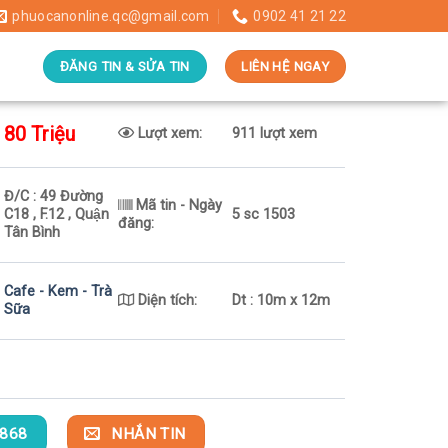
phuocanonline.qc@gmail.com
0902 41 21 22
ĐĂNG TIN & SỬA TIN
LIÊN HỆ NGAY
80 Triệu
Lượt xem:
911 lượt xem
Đ/C : 49 Đường
Mã tin - Ngày
C18 , F.12 , Quận
5 sc 1503
đăng:
Tân Bình
Cafe - Kem - Trà
Diện tích:
Dt : 10m x 12m
Sữa
868
NHẮN TIN