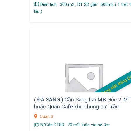
Diện tích : 300 m2 , DT SD gần : 600m2 ( 1 trệt 
lầu )
( ĐÃ SANG ) Cần Sang Lại MB Góc 2 M
hoặc Quán Cafe khu chung cư Trần
Quang Diệu ,Q. 3
Quận 3
N/Căn DTSD : 70 m2, luôn vỉa hè 3m