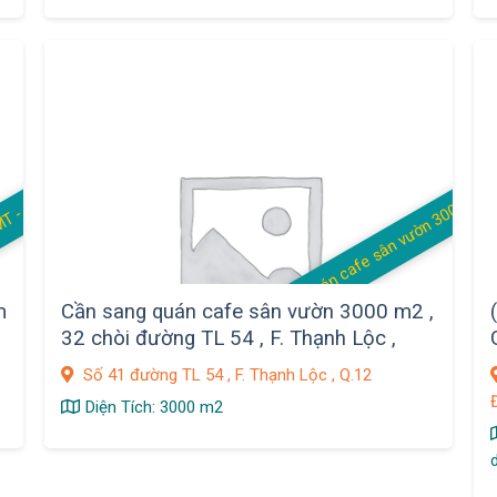
quán cafe sân vườn 3000 m2
Q
u
á
C
a
f
e
G
ó
c
2
M
T
-
C
ơ
m
V
n
P
m
Cần sang quán cafe sân vườn 3000 m2 ,
32 chòi đường TL 54 , F. Thạnh Lộc ,
Q.12
Số 41 đường TL 54 , F. Thạnh Lộc , Q.12
Diện Tích: 3000 m2