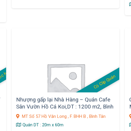
1
S
a
n
g
M
t
B
ằ
n
g
G
ó
c
h
o
ặ
c
Q
u
á
n
C
a
f
Có Clip Quán
ặ
e
T
Nhượng gấp lại Nhà Hàng – Quán Cafe
Sân Vườn Hồ Cá Koi,DT : 1200 m2, Bình
Tân
MT Số 57 Hồ Văn Long , F. BHH B , Bình Tân
Quán DT : 20m x 60m