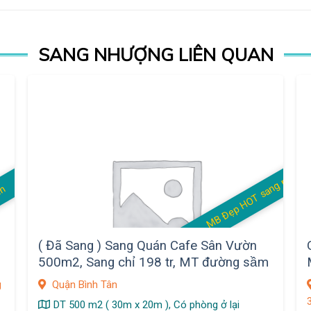
SANG NHƯỢNG LIÊN QUAN
MB Đẹp HOT sang rẻ
án
( Đã Sang ) Sang Quán Cafe Sân Vườn
500m2, Sang chỉ 198 tr, MT đường sầm
uất KDC Vĩnh Lộc, Q.Bình Tân
g
Quận Bình Tân
DT 500 m2 ( 30m x 20m ), Có phòng ở lại