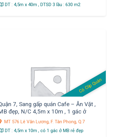
DT : 4,5m x 40m , DTSD 3 lầu : 630 m2
Có Clip Quán
Quận 7, Sang gấp quán Cafe – Ăn Vặt ,
MB đẹp, N/C 4,5m x 10m , 1 gác ở
MT 576 Lê Văn Lương, F. Tân Phong, Q.7
DT : 4,5m x 10m , có 1 gác ở MB rẻ đẹp