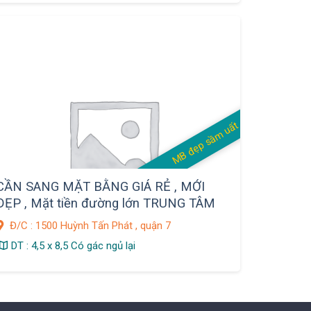
MB đẹp sầm uất
CẦN SANG MẶT BẰNG GIÁ RẺ , MỚI
ĐẸP , Mặt tiền đường lớn TRUNG TÂM
QUẬN 7
Đ/C : 1500 Huỳnh Tấn Phát , quận 7
DT : 4,5 x 8,5 Có gác ngủ lại