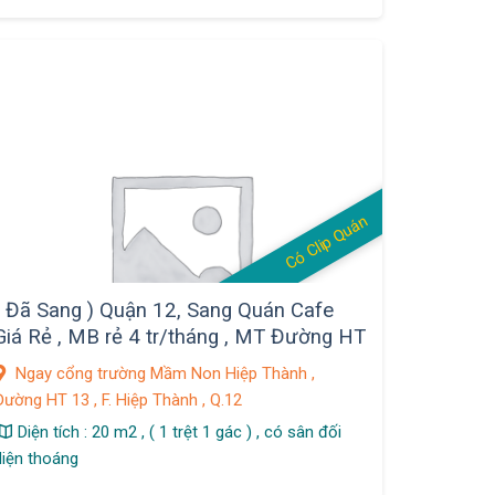
Có Clip Quán
( Đã Sang ) Quận 12, Sang Quán Cafe
Giá Rẻ , MB rẻ 4 tr/tháng , MT Đường HT
13 , F. Hiệp Thành
Ngay cổng trường Mầm Non Hiệp Thành ,
Đường HT 13 , F. Hiệp Thành , Q.12
Diện tích : 20 m2 , ( 1 trệt 1 gác ) , có sân đối
diện thoáng