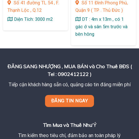
Số 41 đường TL 54 , F.
Số 11 Đình Phong Phú,
Thạnh Lộc , Q.12
Quận 9 ( TP . Thủ Đức )
Diện Tích: 3000 m2
DT : 4m x 13m , có 1
gác ớ và sân 5m trước và
bên hông
ĐĂNG SANG NHƯỢNG , MUA BÁN và Cho Thuê BĐS (
Tel : 0902412122 )
Tiếp cận khách hàng sẵn có, quảng cáo tin đăng miễn phí
ĐĂNG TIN NGAY
Tìm Mua và Thuê Như Ý
Tìm kiếm theo tiêu chí, đảm bảo an toàn pháp lý