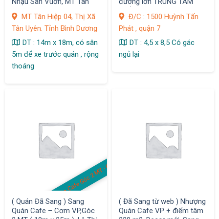
Nhậu Sân Vuờn, MT Tân
đường lớn TRUNG TÂM
Hiệp 04, Thị Xã Tân Uyên
QUẬN 7
MT Tân Hiệp 04, Thị Xã
Đ/C : 1500 Huỳnh Tấn
Tân Uyên. Tỉnh Bình Dương
Phát , quận 7
DT : 14m x 18m, có sân
DT : 4,5 x 8,5 Có gác
5m để xe trước quán , rộng
ngủ lại
thoáng
Q
u
á
C
af
e
G
ó
c
2
M
T -
C
ơ
m
V
n
P
( Quán Đã Sang ) Sang
( Đã Sang từ web ) Nhượng
Quán Cafe – Cơm VP,Góc
Quán Cafe VP + điểm tâm