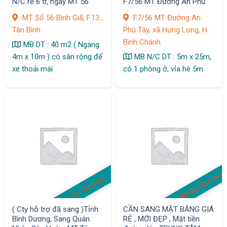
N/C rẻ 6 tr, ngay MT 56
F7/56 MT Đường An Phú
Bình Giã, F.13, dân cư sầm
Tây, xã Hưng Long, MB vị trí
MT Số 56 Bình Giã, F.13 ,
F7/56 MT Đường An
uất
đẹp
Tân Bình
Phú Tây, xã Hưng Long, H.
Bình Chánh
MB DT : 40 m2 ( Ngang
4m x 10m ) có sân rộng để
MB N/C DT : 5m x 25m,
xe thoải mái
có 1 phòng ở, vỉa hè 5m
MB đẹp sầm uất
Có Clip Quán
( Cty hỗ trợ đã sang )Tỉnh
CẦN SANG MẶT BẰNG GIÁ
Bình Dương, Sang Quán
RẺ , MỚI ĐẸP , Mặt tiền