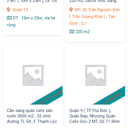
2 MT ( 10m x 25m ), Lê Thị
220 m2, Decor mới, Sang
Riêng, Q.12
thiện chí chỉ 390tr, Q.1
Quận 12
MT 42 Trần Nguyên Đán
( Trần Quang Khải ) , Tân
DT : 10m x 25m, vỉa hè
Định , Q.1
rộng
220 m2
quán cafe sân vườn 3000 m2
Có Clip Quán
Cần sang quán cafe sân
Quận 9 ( TP.Thủ Đức ),
vườn 3000 m2 , 32 chòi
Quán Đẹp, Nhượng Quán
đường TL 54 , F. Thạnh Lộc
Cafe Góc 2 MT, Số 11 Đình
, Q.12
Phong Phú, Khách Đông