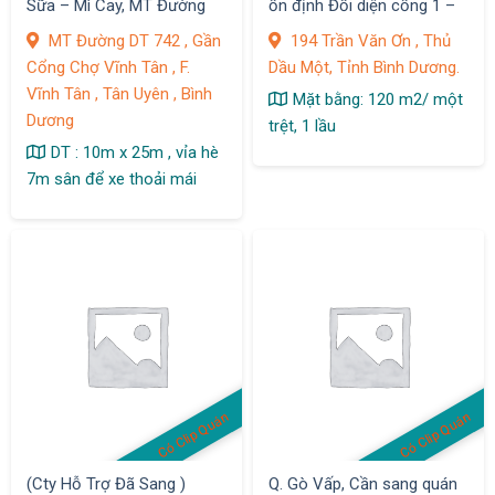
Sữa – Mì Cay, MT Đường
ổn định Đối diện cổng 1 –
DT 742, Gần Cổng Chợ
Đại Học Bình Dương, Thủ
MT Đường DT 742 , Gần
194 Trần Văn Ơn , Thủ
Vĩnh Tân, F. Vĩnh Tân, Tân
Dầu 1
Cổng Chợ Vĩnh Tân , F.
Dầu Một, Tỉnh Bình Dương.
Uyên
Vĩnh Tân , Tân Uyên , Bình
Mặt bằng: 120 m2/ một
Dương
trệt, 1 lầu
DT : 10m x 25m , vỉa hè
7m sân để xe thoải mái
Có Clip Quán
Có Clip Quán
(Cty Hỗ Trợ Đã Sang )
Q. Gò Vấp, Cần sang quán