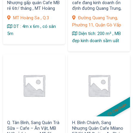
Nhượng gấp quán Cafe MB
cafe đang kinh doanh ổn
rẻ 6tr/ tháng , MT Hoàng
định đường Quang Trung,
Sa , Q.3
phường 11
MT Hoàng Sa , Q.3
Đường Quang Trung,
Phường 11, Quận Gò Vấp
DT : 4m x 6m , có sân
5m
Diện tích: 200 m² , MB
đẹp kinh doanh sầm uất
Có Clip Quán
Q. Tân Bình, Sang Quán Trà
H. Bình Chánh, Sang
Sữa – Cafe – Ăn Vặt, MB
Nhuợng Quán Cafe Milano