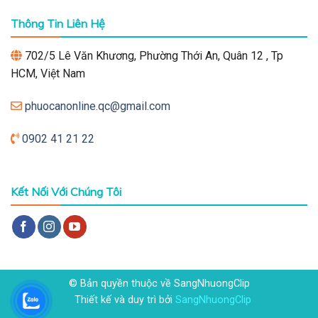
Thông Tin Liên Hệ
702/5 Lê Văn Khương, Phường Thới An, Quân 12 , Tp
HCM, Việt Nam
phuocanonline.qc@gmail.com
0902 41 21 22
Kết Nối Với Chúng Tôi
© Bản quyền thuộc về SangNhuongClip
Thiết kế và duy trì bởi
SangNhuongClip