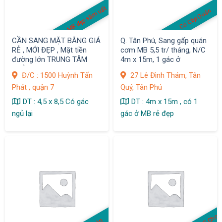
MB đẹp sầm uất
Có Clip Quán
CẦN SANG MẶT BẰNG GIÁ
Q. Tân Phú, Sang gấp quán
RẺ , MỚI ĐẸP , Mặt tiền
cơm MB 5,5 tr/ tháng, N/C
đường lớn TRUNG TÂM
4m x 15m, 1 gác ở
QUẬN 7
Đ/C : 1500 Huỳnh Tấn
27 Lê Đình Thám, Tân
Phát , quận 7
Quý, Tân Phú
DT : 4,5 x 8,5 Có gác
DT : 4m x 15m , có 1
ngủ lại
gác ở MB rẻ đẹp