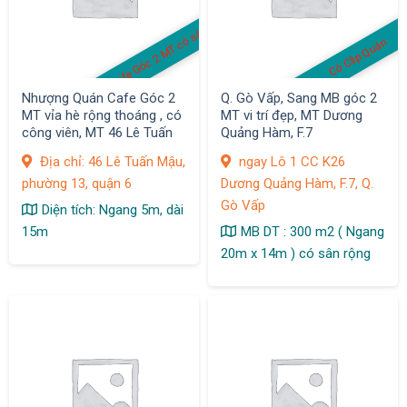
Cafe Góc 2 MT có sân
Có Clip Quán
Nhượng Quán Cafe Góc 2
Q. Gò Vấp, Sang MB góc 2
MT vỉa hè rộng thoáng , có
MT vi trí đẹp, MT Dương
công viên, MT 46 Lê Tuấn
Quảng Hàm, F.7
Mậu, phường 13, quận 6
Địa chỉ: 46 Lê Tuấn Mậu,
ngay Lô 1 CC K26
phường 13, quận 6
Dương Quảng Hàm, F.7, Q.
Gò Vấp
Diện tích: Ngang 5m, dài
15m
MB DT : 300 m2 ( Ngang
20m x 14m ) có sân rộng