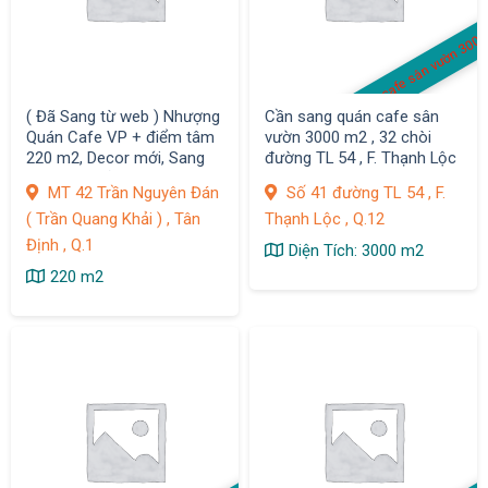
quán cafe sân vườn 300
( Đã Sang từ web ) Nhượng
Cần sang quán cafe sân
Quán Cafe VP + điểm tâm
vườn 3000 m2 , 32 chòi
220 m2, Decor mới, Sang
đường TL 54 , F. Thạnh Lộc
thiện chí chỉ 390tr, Q.1
, Q.12
MT 42 Trần Nguyên Đán
Số 41 đường TL 54 , F.
( Trần Quang Khải ) , Tân
Thạnh Lộc , Q.12
Định , Q.1
Diện Tích: 3000 m2
220 m2