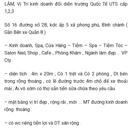
LẮM, Vị Trí kinh doanh đối diện trường Quốc Tế UTS cấp
1,2,3
Số 16 đường số 28, kdc ấp 5 xã phong phú, Bình chánh (
Gần Bến xe Quận 8 )
– Kinh doanh, Spa, Cửa Hàng – Tiệm – Spa – Tiệm Tóc –
Salon Nail, Shop , Cafe , Phòng Khám , Ngành làm đẹp … VP
Cty .
– diện tích : 4m x 20m , Có 1 trệt và Có 2 phòng , Dt bên
trong rộng thoáng , có lề đường trước 4m chỗ để xe thoải
mái , Ai vô sớm có thợ sẵn tiện sữa chữa theo yêu cầu
– mặt bằng vị trí đẹp , rộng rãi , mới … MT đường kinh doanh
rộng thoáng .
– có wc riêng tiện lợi và DT sân rộng .