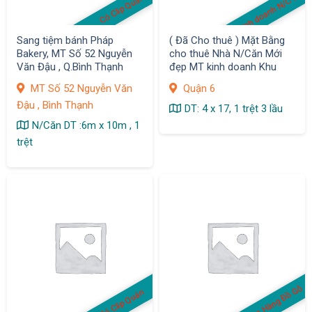
MB kinh doanh N/C Cho 
Có Clip Quán
Sang tiệm bánh Pháp
( Đã Cho thuê ) Mặt Bằng
Bakery, MT Số 52 Nguyễn
cho thuê Nhà N/Căn Mới
Văn Đậu , Q.Bình Thạnh
đẹp MT kinh doanh Khu
Bình Phú, Q.6
MT Số 52 Nguyễn Văn
Quận 6
Đậu , Bình Thạnh
DT: 4 x 17, 1 trệt 3 lầu
N/Căn DT :6m x 10m , 1
trệt
Cửa Hàng Đồ Gỗ
Có Clip Quán