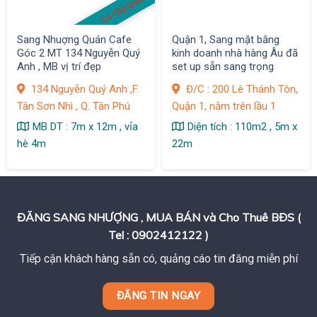
Có Clip Quán
Sang Nhuợng Quán Cafe
Quận 1, Sang mặt bằng
Góc 2 MT 134 Nguyễn Quý
kinh doanh nhà hàng Âu đã
Anh , MB vị trí đẹp
set up sẵn sang trọng
134 Nguyễn Quý Anh ,F.
Đ/C : 200 Lê Thánh Tôn,
Tân Sơn Nhì , Q. Tân Phú
Quận 1, nằm trên lầu 1
MB DT : 7m x 12m , vỉa
Diện tích : 110m2 , 5m x
hè 4m
22m
ĐĂNG SANG NHƯỢNG , MUA BÁN và Cho Thuê BĐS (
Tel : 0902412122 )
Tiếp cận khách hàng sẵn có, quảng cáo tin đăng miễn phí
ĐĂNG TIN NGAY