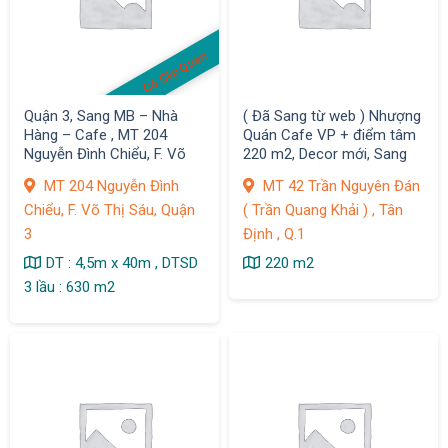
Có Clip Quán
Quận 3, Sang MB – Nhà
( Đã Sang từ web ) Nhượng
Hàng – Cafe , MT 204
Quán Cafe VP + điểm tâm
Nguyễn Đình Chiểu, F. Võ
220 m2, Decor mới, Sang
Thị Sáu
thiện chí chỉ 390tr, Q.1
MT 204 Nguyễn Đình
MT 42 Trần Nguyên Đán
Chiểu, F. Võ Thị Sáu, Quận
( Trần Quang Khải ) , Tân
3
Định , Q.1
DT : 4,5m x 40m , DTSD
220 m2
3 lầu : 630 m2