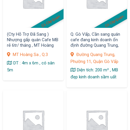
Có Clip Quán
Có Clip Quán
(Cty Hỗ Trợ Đã Sang )
Q. Gò Vấp, Cần sang quán
Nhượng gấp quán Cafe MB
cafe đang kinh doanh ổn
rẻ 6tr/ tháng , MT Hoàng
định đường Quang Trung,
Sa , Q.3
phường 11
MT Hoàng Sa , Q.3
Đường Quang Trung,
Phường 11, Quận Gò Vấp
DT : 4m x 6m , có sân
5m
Diện tích: 200 m² , MB
đẹp kinh doanh sầm uất