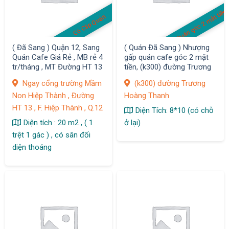
Quán góc 2 mặt tiền
Có Clip Quán
( Đã Sang ) Quận 12, Sang
( Quán Đã Sang ) Nhượng
Quán Cafe Giá Rẻ , MB rẻ 4
gấp quán cafe góc 2 mặt
tr/tháng , MT Đường HT 13
tiền, (k300) đường Trương
, F. Hiệp Thành
Hoàng Thanh, P12, Quận
Ngay cổng trường Mầm
(k300) đường Trương
Tân Bình
Non Hiệp Thành , Đường
Hoàng Thanh
HT 13 , F. Hiệp Thành , Q.12
Diện Tích: 8*10 (có chỗ
Diện tích : 20 m2 , ( 1
ở lại)
trệt 1 gác ) , có sân đối
diện thoáng