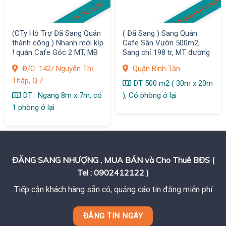
MB Đẹp HOT sang rẻ
Có Clip Quán
(CTy Hỗ Trợ Đã Sang Quán
( Đã Sang ) Sang Quán
thành công ) Nhanh mới kịp
Cafe Sân Vườn 500m2,
! quán Cafe Góc 2 MT, MB
Sang chỉ 198 tr, MT đường
có 5,8 tr/ tháng , D/thu 1,2
sầm uất KDC Vĩnh Lộc,
Đ/C: 142/ Nguyễn Thị
Quận Bình Tân
tr/ ngày
Q.Bình Tân
Thập, Q.7
DT 500 m2 ( 30m x 20m
DT : Ngang 8m x 7m, có
), Có phòng ở lại
1 phòng ở lại
ĐĂNG SANG NHƯỢNG , MUA BÁN và Cho Thuê BĐS (
Tel : 0902412122 )
Tiếp cận khách hàng sẵn có, quảng cáo tin đăng miễn phí
ĐĂNG TIN NGAY