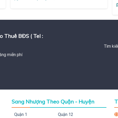
huê BĐS ( Tel :
Tìm kiế
ăng miễn phí
Sang Nhượng Theo Quận - Huyện
T
Quận 1
Quận 12