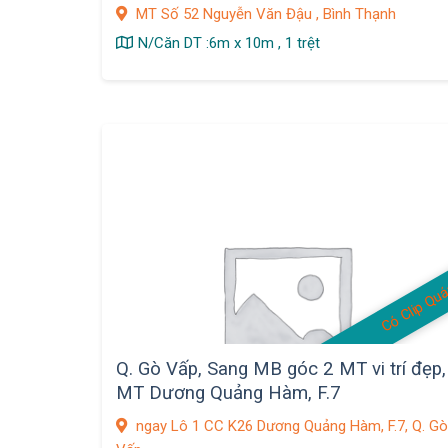
MT Số 52 Nguyễn Văn Đậu , Bình Thạnh
N/Căn DT :6m x 10m , 1 trệt
Có Clip Qu
Q. Gò Vấp, Sang MB góc 2 MT vi trí đẹp,
MT Dương Quảng Hàm, F.7
ngay Lô 1 CC K26 Dương Quảng Hàm, F.7, Q. G