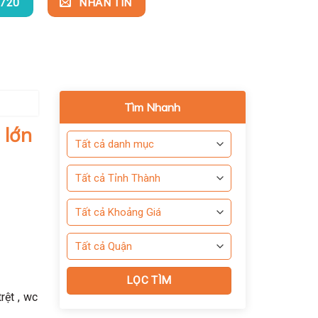
720
NHẮN TIN
Tìm Nhanh
 lớn
rệt , wc