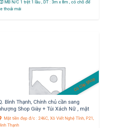
MB N/C 1 trệt 1 lầu , DT : 3m x 8m , có chỗ để
xe thoải mái
Có Clip Shop
Q. Bình Thạnh, Chính chủ cần sang
nhượng Shop Giày + Túi Xách Nữ , mặt
bằng Decor Đẹp
Mặt tiền đẹp đ/c : 246C, Xô Viết Nghệ Tĩnh, P21,
Bình Thạnh