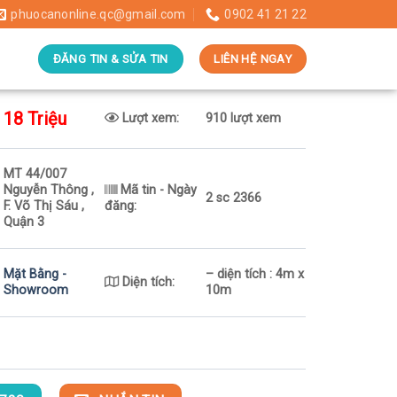
phuocanonline.qc@gmail.com
0902 41 21 22
ĐĂNG TIN & SỬA TIN
LIÊN HỆ NGAY
18 Triệu
Lượt xem:
910 lượt xem
MT 44/007
Nguyễn Thông ,
Mã tin - Ngày
2 sc 2366
F. Võ Thị Sáu ,
đăng:
Quận 3
Mặt Bằng -
– diện tích : 4m x
Diện tích:
Showroom
10m