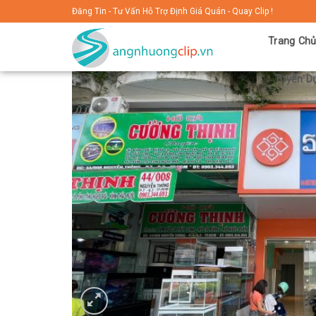
Skip
Đăng Tin - Tư Vấn Hỗ Trợ Định Giá Quán - Quay Clip !
to
Trang Ch
content
Tuyển Dụ