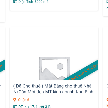
Diện Tích: 3000 m2
MB kinh doanh N/C Cho thuê
Q
u
á
C
a
f
e
G
ó
c
2
M
T
-
C
ơ
m
V
n
P
m
( Đã Cho thuê ) Mặt Bằng cho thuê Nhà
N/Căn Mới đẹp MT kinh doanh Khu Bình
Phú, Q.6
Quận 6
DT: 4 x 17, 1 trệt 3 lầu