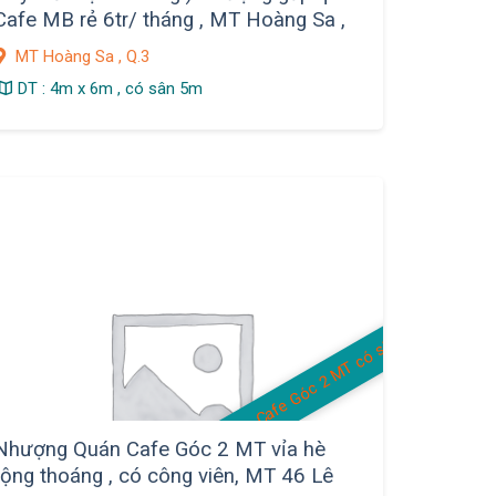
Cafe MB rẻ 6tr/ tháng , MT Hoàng Sa ,
Q.3
MT Hoàng Sa , Q.3
DT : 4m x 6m , có sân 5m
Cafe Góc 2 MT có sân
Nhượng Quán Cafe Góc 2 MT vỉa hè
rộng thoáng , có công viên, MT 46 Lê