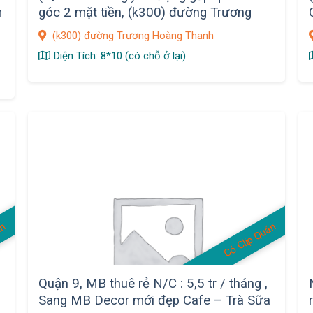
m
góc 2 mặt tiền, (k300) đường Trương
Hoàng Thanh, P12, Quận Tân Bình
(k300) đường Trương Hoàng Thanh
Diện Tích: 8*10 (có chỗ ở lại)
án
Có Clip Quán
Quận 9, MB thuê rẻ N/C : 5,5 tr / tháng ,
Sang MB Decor mới đẹp Cafe – Trà Sữa