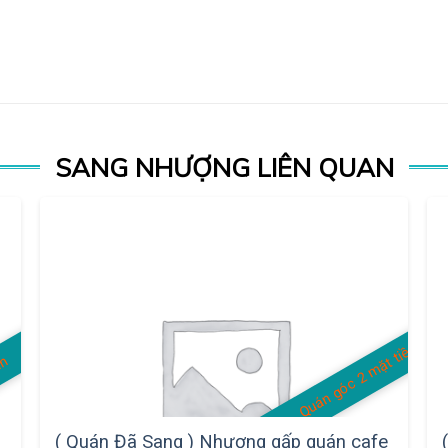
SANG NHƯỢNG LIÊN QUAN
Quán góc 2 mặt tiền
án
( Quán Đã Sang ) Nhượng gấp quán cafe