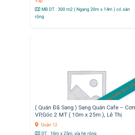
Vấp
MB DT : 300 m2 ( Ngang 20m x 14m ) có sân
rộng
( Quán Đã Sang ) Sang Quán Cafe – Cơ
VP,Góc 2 MT ( 10m x 25m ), Lê Thị
Riêng, Q.12
Quận 12
DT : 10m x 25m, vỉa hè rộng