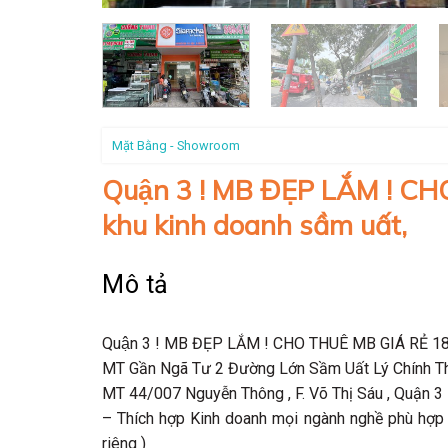
Mặt Bằng - Showroom
Quận 3 ! MB ĐẸP LẮM ! CHO
khu kinh doanh sầm uất,
Mô tả
Quận 3 ! MB ĐẸP LẮM ! CHO THUÊ MB GIÁ RẺ 18 
MT Gần Ngã Tư 2 Đường Lớn Sầm Uất Lý Chính Thắng
MT 44/007 Nguyễn Thông , F. Võ Thị Sáu , Quận 3
– Thích hợp Kinh doanh mọi ngành nghề phù hợp 
riêng )