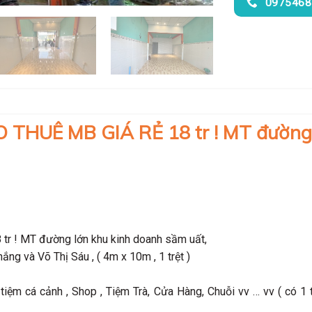
0975468
 THUÊ MB GIÁ RẺ 18 tr ! MT đường
tr ! MT đường lớn khu kinh doanh sầm uất,
 và Võ Thị Sáu , ( 4m x 10m , 1 trệt )
tiệm cá cảnh , Shop , Tiệm Trà, Cửa Hàng, Chuỗi vv … vv ( có 1 t