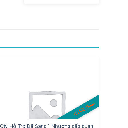
Có Clip Quán
(Cty Hỗ Trợ Đã Sang ) Nhượng gấp quán