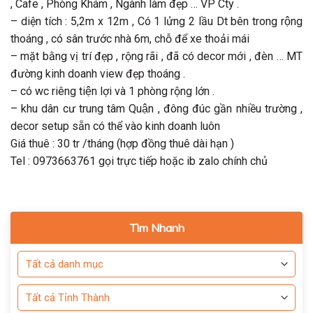
, Cafe , Phòng Khám , Ngành làm đẹp … VP Cty .
– diện tích : 5,2m x 12m , Có 1 lửng 2 lầu Dt bên trong rộng
thoáng , có sân trước nhà 6m, chỗ để xe thoải mái
– mặt bằng vị trí đẹp , rộng rãi , đã có decor mới , đèn … MT
đường kinh doanh view đẹp thoáng .
– có wc riêng tiện lợi và 1 phòng rộng lớn .
– khu dân cư trung tâm Quận , đông đúc gần nhiều trường ,
decor setup sẵn có thể vào kinh doanh luôn
Giá thuê : 30 tr /tháng (hợp đồng thuê dài hạn )
Tel : 0973663761 gọi trực tiếp hoặc ib zalo chính chủ
Tìm Nhanh