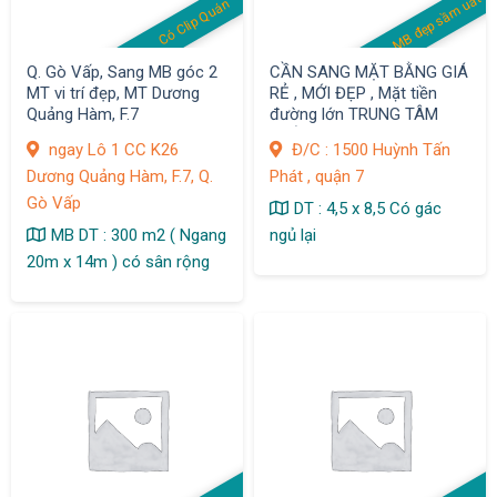
MB đẹp sầm uất
Có Clip Quán
Q. Gò Vấp, Sang MB góc 2
CẦN SANG MẶT BẰNG GIÁ
MT vi trí đẹp, MT Dương
RẺ , MỚI ĐẸP , Mặt tiền
Quảng Hàm, F.7
đường lớn TRUNG TÂM
QUẬN 7
ngay Lô 1 CC K26
Đ/C : 1500 Huỳnh Tấn
Dương Quảng Hàm, F.7, Q.
Phát , quận 7
Gò Vấp
DT : 4,5 x 8,5 Có gác
MB DT : 300 m2 ( Ngang
ngủ lại
20m x 14m ) có sân rộng