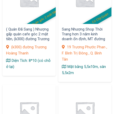
Quán góc 2 mặt tiền
Có Clip Quán
( Quán Đã Sang ) Nhượng
Sang Nhượng Shop Thời
gấp quán cafe góc 2 mặt
Trang hơn 3 năm kinh
tiền, (k300) đường Trương
doanh ổn định, MT đường
Hoàng Thanh, P12, Quận
Sầm uất
(k300) đường Trương
19 Trương Phước Phan ,
Tân Bình
Hoàng Thanh
F. Bình Trị Đông , Q. Bình
Tân
Diện Tích: 8*10 (có chỗ
ở lại)
Mặt bằng 5,5x10m, sân
5,5x2m