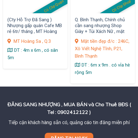
Có Clip Quán
Có Clip Shop
(Cty Hỗ Trợ Đã Sang )
Q. Bình Thạnh, Chính chủ
Nhượng gấp quán Cafe MB
cần sang nhượng Shop
rẻ 6tr/ tháng , MT Hoàng
Giày + Túi Xách Nữ , mặt
Sa , Q.3
bằng Decor Đẹp
MT Hoàng Sa , Q.3
Mặt tiền đẹp đ/c : 246C,
Xô Viết Nghệ Tĩnh, P21,
DT : 4m x 6m , có sân
Bình Thạnh
5m
DT : 6m x 9m . có vỉa hè
rộng 5m
ĐĂNG SANG NHƯỢNG , MUA BÁN và Cho Thuê BĐS (
Tel : 0902412122 )
Tiếp cận khách hàng sẵn có, quảng cáo tin đăng miễn phí