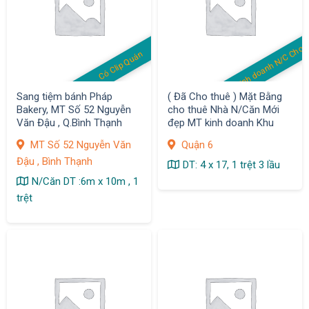
MB kinh doanh N/C Cho 
Có Clip Quán
Sang tiệm bánh Pháp
( Đã Cho thuê ) Mặt Bằng
Bakery, MT Số 52 Nguyễn
cho thuê Nhà N/Căn Mới
Văn Đậu , Q.Bình Thạnh
đẹp MT kinh doanh Khu
Bình Phú, Q.6
MT Số 52 Nguyễn Văn
Quận 6
Đậu , Bình Thạnh
DT: 4 x 17, 1 trệt 3 lầu
N/Căn DT :6m x 10m , 1
trệt