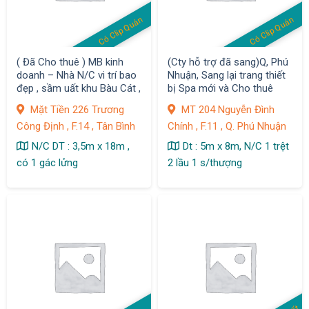
Có Clip Quán
Có Clip Quán
( Đã Cho thuê ) MB kinh
(Cty hỗ trợ đã sang)Q, Phú
doanh – Nhà N/C vi trí bao
Nhuận, Sang lại trang thiết
đẹp , sầm uất khu Bàu Cát ,
bị Spa mới và Cho thuê
Q. Tân Bình
Nhà N/C 1 trệt 2 Lầu s
Mặt Tiền 226 Trương
MT 204 Nguyễn Đình
thượng, MT 204 Nguyễn
Công Định , F.14 , Tân Bình
Chính , F.11 , Q. Phú Nhuận
Đình Chính, F. 11
N/C DT : 3,5m x 18m ,
Dt : 5m x 8m, N/C 1 trệt
có 1 gác lửng
2 lầu 1 s/thượng