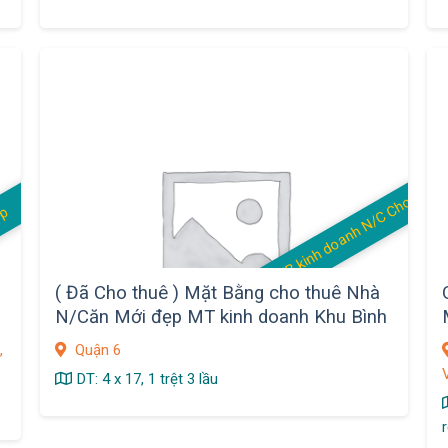
MB kinh doanh N/C Cho thuê
op
( Đã Cho thuê ) Mặt Bằng cho thuê Nhà
N/Căn Mới đẹp MT kinh doanh Khu Bình
Phú, Q.6
,
Quận 6
DT: 4 x 17, 1 trệt 3 lầu