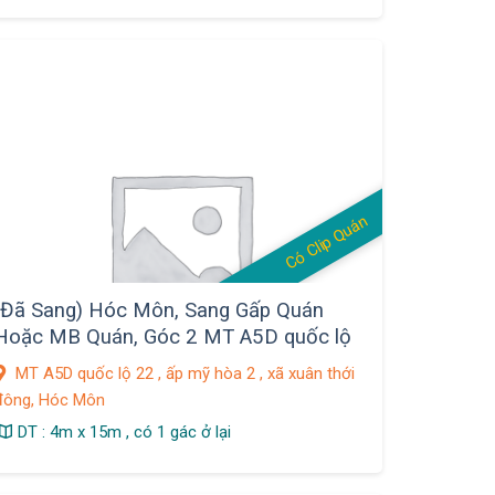
Có Clip Quán
(Đã Sang) Hóc Môn, Sang Gấp Quán
Hoặc MB Quán, Góc 2 MT A5D quốc lộ
22 , ấp mỹ hòa 2 , xã xuân thới đông
MT A5D quốc lộ 22 , ấp mỹ hòa 2 , xã xuân thới
đông, Hóc Môn
DT : 4m x 15m , có 1 gác ở lại