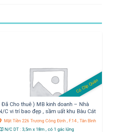
Có Clip Quán
( Đã Cho thuê ) MB kinh doanh – Nhà
N/C vi trí bao đẹp , sầm uất khu Bàu Cát
, Q. Tân Bình
Mặt Tiền 226 Trương Công Định , F.14 , Tân Bình
N/C DT : 3,5m x 18m , có 1 gác lửng