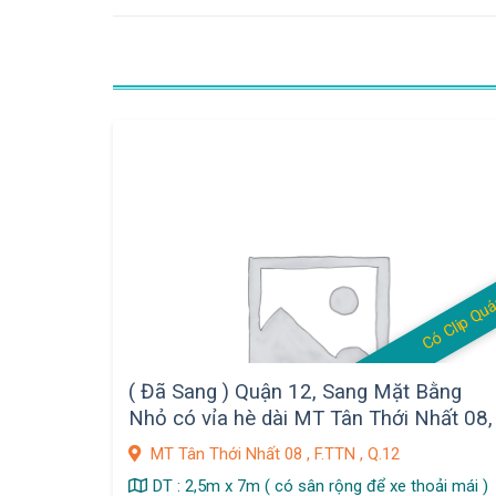
Có Clip Qu
( Đã Sang ) Quận 12, Sang Mặt Bằng
Nhỏ có vỉa hè dài MT Tân Thới Nhất 08,
gần chợ sầm uất, Giá sang : 9 tr, F. TTN
MT Tân Thới Nhất 08 , F.TTN , Q.12
DT : 2,5m x 7m ( có sân rộng để xe thoải mái )