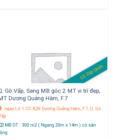
Có Clip Quán
Q. Gò Vấp, Sang MB góc 2 MT vi trí đẹp,
MT Dương Quảng Hàm, F.7
ngay Lô 1 CC K26 Dương Quảng Hàm, F.7, Q. Gò
Vấp
MB DT : 300 m2 ( Ngang 20m x 14m ) có sân
rộng