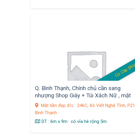
Có Clip Sh
Q. Bình Thạnh, Chính chủ cần sang
nhượng Shop Giày + Túi Xách Nữ , mặt
bằng Decor Đẹp
Mặt tiền đẹp đ/c : 246C, Xô Viết Nghệ Tĩnh, P21
Bình Thạnh
DT : 6m x 9m . có vỉa hè rộng 5m