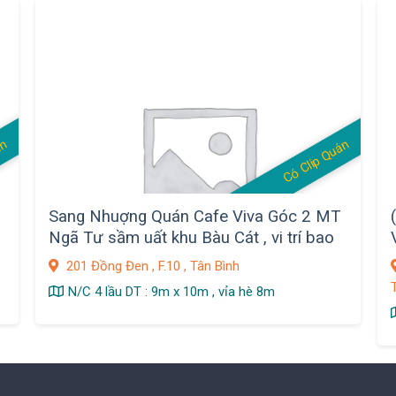
án
Có Clip Quán
Sang Nhuợng Quán Cafe Viva Góc 2 MT
Ngã Tư sầm uất khu Bàu Cát , vi trí bao
đẹp
201 Đồng Đen , F.10 , Tân Bình
T
N/C 4 lầu DT : 9m x 10m , vỉa hè 8m