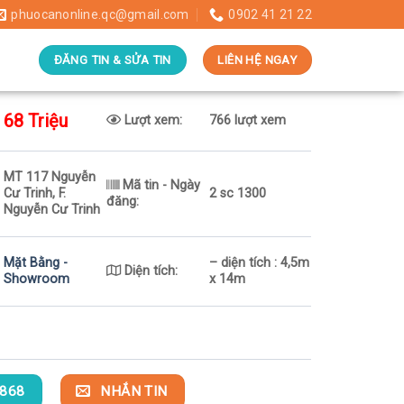
phuocanonline.qc@gmail.com
0902 41 21 22
ĐĂNG TIN & SỬA TIN
LIÊN HỆ NGAY
68 Triệu
Lượt xem:
766 lượt xem
MT 117 Nguyễn
Mã tin - Ngày
Cư Trinh, F.
2 sc 1300
đăng:
Nguyễn Cư Trinh
Mặt Bằng -
– diện tích : 4,5m
Diện tích:
Showroom
x 14m
868
NHẮN TIN