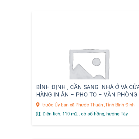
BÌNH ĐỊNH , CẦN SANG NHÀ Ở VÀ CỬ
HÀNG IN ẤN – PHO TO – VĂN PHÒNG
PHẨM – ĐỒ DÙNG HỌC SINH TRƯỚC
trước Ủy ban xã Phước Thuận ,Tỉnh Bình Định
ỦY BAN XÃ
Diện tích: 110 m2 , có sổ hồng, hướng Tây