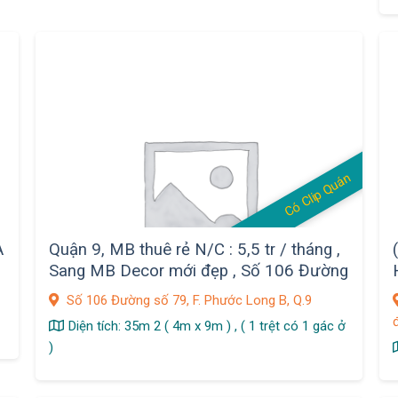
Có Clip Quán
A
Quận 9, MB thuê rẻ N/C : 5,5 tr / tháng ,
Sang MB Decor mới đẹp , Số 106 Đường
số 79, F. Phước Long B,
Số 106 Đường số 79, F. Phước Long B, Q.9
Diện tích: 35m 2 ( 4m x 9m ) , ( 1 trệt có 1 gác ở
)