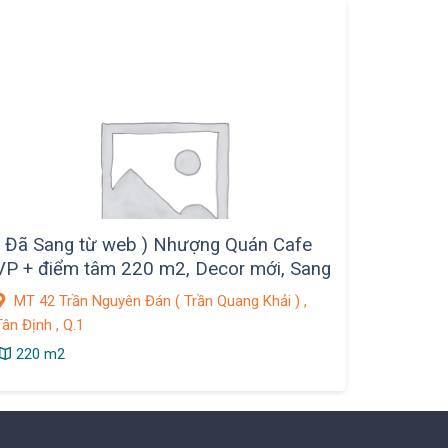
( Đã Sang từ web ) Nhượng Quán Cafe
VP + điểm tâm 220 m2, Decor mới, Sang
thiện chí chỉ 390tr, Q.1
MT 42 Trần Nguyên Đán ( Trần Quang Khải ) ,
ân Định , Q.1
220 m2