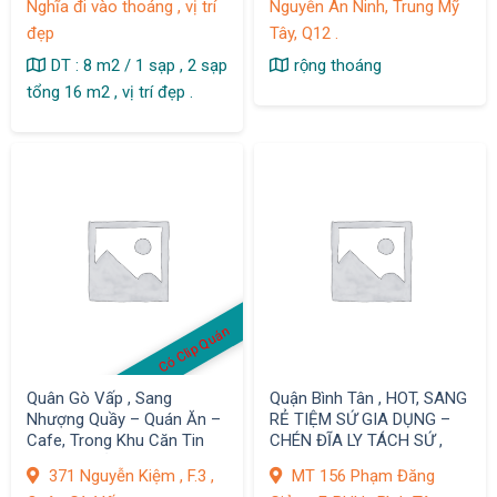
Nghĩa đi vào thoáng , vị trí
Nguyễn An Ninh, Trung Mỹ
đẹp
Tây, Q12 .
DT : 8 m2 / 1 sạp , 2 sạp
rộng thoáng
tổng 16 m2 , vị trí đẹp .
Có Clip Quán
Quân Gò Vấp , Sang
Quận Bình Tân , HOT, SANG
Nhượng Quầy – Quán Ăn –
RẺ TIỆM SỨ GIA DỤNG –
Cafe, Trong Khu Căn Tin
CHÉN ĐĨA LY TÁCH SỨ ,
Đại Học Mở ,
371 Nguyễn Kiệm , F.3 ,
MT 156 Phạm Đăng