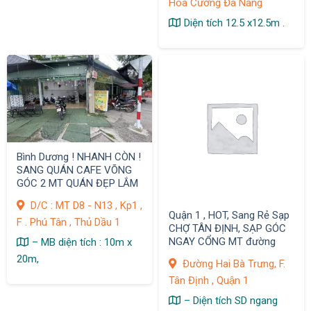
Hòa Cường Đà Nẵng
Diện tích 12.5 x12.5m .
Bình Dương ! NHANH CÒN !
SANG QUÁN CAFE VÕNG
GÓC 2 MT QUÁN ĐẸP LẮM
! DT : 10m x 20m )
D/C : MT D8 - N13 , Kp1 ,
Quận 1 , HOT, Sang Rẻ Sạp
F . Phú Tân , Thủ Dầu 1
CHỢ TÂN ĐỊNH, SẠP GÓC
NGAY CỔNG MT đường
– MB diện tích : 10m x
Nguyễn Hữu Cầu
20m,
Đường Hai Bà Trưng, F.
Tân Định , Quận 1
– Diện tích SD ngang