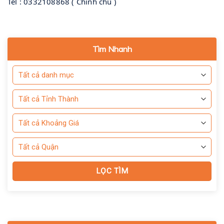
Tel : 0332108868 ( Chính chủ )
Tìm Nhanh