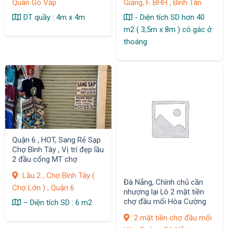
Quân Gò Vấp
Giảng, F. BHH , Bình Tân
DT quầy : 4m x 4m
- Diện tích SD hơn 40
m2 ( 3,5m x 8m ) có gác ở
thoáng
Quận 6 , HOT, Sang Rẻ Sạp
Chợ Bình Tây , Vị trí đẹp lầu
2 đầu cổng MT chợ
Lầu 2 , Chợ Bình Tây (
Đà Nẵng, Chính chủ cần
Chợ Lớn ) , Quận 6
nhượng lại Lô 2 mặt tiền
chợ đầu mối Hòa Cường
– Diện tích SD : 6 m2
2 mặt tiền chợ đầu mối