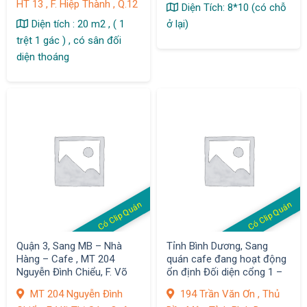
HT 13 , F. Hiệp Thành , Q.12
Diện Tích: 8*10 (có chỗ
Diện tích : 20 m2 , ( 1
ở lại)
trệt 1 gác ) , có sân đối
diện thoáng
Có Clip Quán
Có Clip Quán
Quận 3, Sang MB – Nhà
Tỉnh Bình Dương, Sang
Hàng – Cafe , MT 204
quán cafe đang hoạt động
Nguyễn Đình Chiểu, F. Võ
ổn định Đối diện cổng 1 –
Thị Sáu
Đại Học Bình Dương, Thủ
MT 204 Nguyễn Đình
194 Trần Văn Ơn , Thủ
Dầu 1