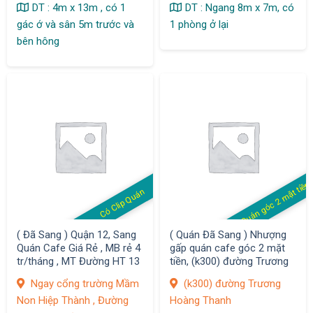
DT : 4m x 13m , có 1
DT : Ngang 8m x 7m, có
gác ớ và sân 5m trước và
1 phòng ở lại
bên hông
Quán góc 2 mặt tiền
Có Clip Quán
( Đã Sang ) Quận 12, Sang
( Quán Đã Sang ) Nhượng
Quán Cafe Giá Rẻ , MB rẻ 4
gấp quán cafe góc 2 mặt
tr/tháng , MT Đường HT 13
tiền, (k300) đường Trương
, F. Hiệp Thành
Hoàng Thanh, P12, Quận
Ngay cổng trường Mầm
(k300) đường Trương
Tân Bình
Non Hiệp Thành , Đường
Hoàng Thanh