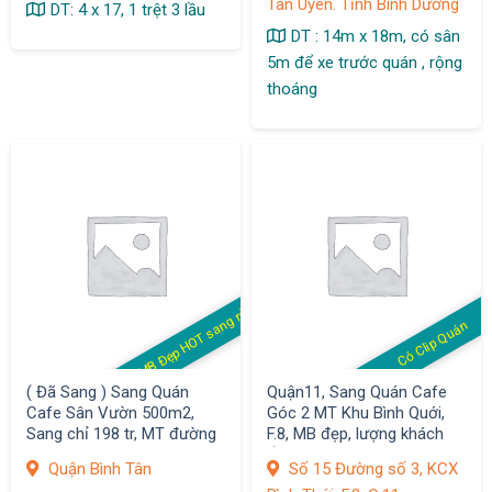
Tân Uyên. Tỉnh Bình Dương
DT: 4 x 17, 1 trệt 3 lầu
DT : 14m x 18m, có sân
5m để xe trước quán , rộng
thoáng
MB Đẹp HOT sang rẻ
Có Clip Quán
( Đã Sang ) Sang Quán
Quận11, Sang Quán Cafe
Cafe Sân Vườn 500m2,
Góc 2 MT Khu Bình Quới,
Sang chỉ 198 tr, MT đường
F.8, MB đẹp, lượng khách
sầm uất KDC Vĩnh Lộc,
ổn định
Quận Bình Tân
Số 15 Đường số 3, KCX
Q.Bình Tân