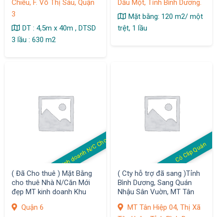
Chiểu, F. Võ Thị Sáu, Quận
Dầu Một, Tỉnh Bình Dương.
3
Mặt bằng: 120 m2/ một
DT : 4,5m x 40m , DTSD
trệt, 1 lầu
3 lầu : 630 m2
MB kinh doanh N/C Cho thuê
Có Clip Quán
( Đã Cho thuê ) Mặt Bằng
( Cty hỗ trợ đã sang )Tỉnh
cho thuê Nhà N/Căn Mới
Bình Dương, Sang Quán
đẹp MT kinh doanh Khu
Nhậu Sân Vuờn, MT Tân
Bình Phú, Q.6
Hiệp 04, Thị Xã Tân Uyên
Quận 6
MT Tân Hiệp 04, Thị Xã