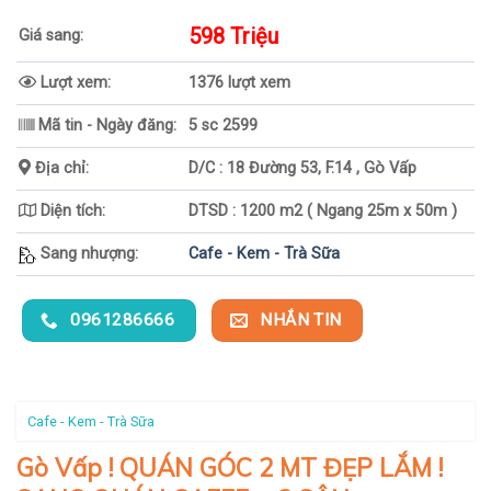
598 Triệu
Giá sang:
Lượt xem:
1376 lượt xem
Mã tin - Ngày đăng:
5 sc 2599
Địa chỉ:
D/C : 18 Đường 53, F.14 , Gò Vấp
Diện tích:
DTSD : 1200 m2 ( Ngang 25m x 50m )
Sang nhượng:
Cafe - Kem - Trà Sữa
0961286666
NHẮN TIN
Cafe - Kem - Trà Sữa
Gò Vấp ! QUÁN GÓC 2 MT ĐẸP LẮM !