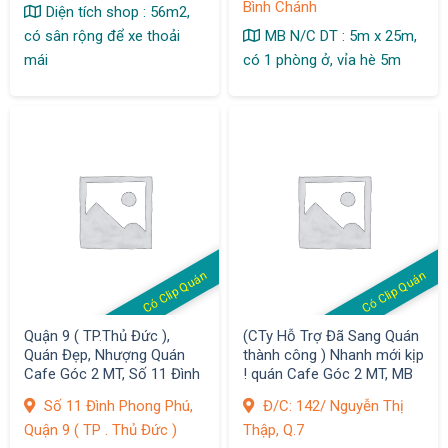
Bình Chánh
Diện tích shop : 56m2,
có sân rộng để xe thoải
MB N/C DT : 5m x 25m,
mái
có 1 phòng ở, vỉa hè 5m
Có Clip Quán
Có Clip Quán
Quận 9 ( TP.Thủ Đức ),
(CTy Hỗ Trợ Đã Sang Quán
Quán Đẹp, Nhượng Quán
thành công ) Nhanh mới kịp
Cafe Góc 2 MT, Số 11 Đình
! quán Cafe Góc 2 MT, MB
Phong Phú, Khách Đông
có 5,8 tr/ tháng , D/thu 1,2
Số 11 Đình Phong Phú,
Đ/C: 142/ Nguyễn Thị
tr/ ngày
Quận 9 ( TP . Thủ Đức )
Thập, Q.7