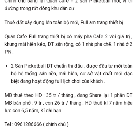
Chính chủ sang lại Quán Cafe + 2 sân Picketball mới, vị trí
đường trong rất đông khu dân cư .
Thuê đất xây dựng lên toàn bộ mới, Full am trang thiết bị .
Quán Cafe Full trang thiết bị có máy pha Cafe 2 vòi giá trị ,
khung mái hiên kéo, DT sân rộng, có 1 nhà pha chế, 1 nhà ở 2
PN .
2 Sân Picketball DT chuẩn thi đấu , được đầu tư mới toàn
bộ hệ thống sân nền, mái hiên, cơ sở vật chất mới đặc
biệt đang hoạt động full lịch chơi của khách .
MB thuê theo HD : 35 tr / tháng , đang Share lại 1 phần DT
MB bán phở : 9 tr , còn 26 tr / tháng . HD thuê kí 7 năm hiệu
lực còn 6,5 năm, Kí dài hạn .
Tel : 0961286666 ( chính chủ )