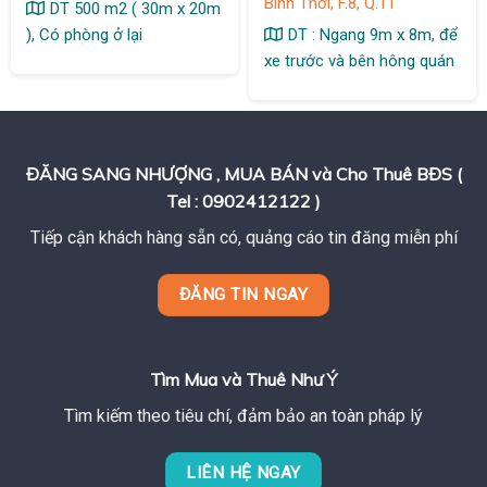
Bình Thới, F.8, Q.11
DT 500 m2 ( 30m x 20m
), Có phòng ở lại
DT : Ngang 9m x 8m, để
xe trước và bên hông quán
ĐĂNG SANG NHƯỢNG , MUA BÁN và Cho Thuê BĐS (
Tel : 0902412122 )
Tiếp cận khách hàng sẵn có, quảng cáo tin đăng miễn phí
ĐĂNG TIN NGAY
Tìm Mua và Thuê Như Ý
Tìm kiếm theo tiêu chí, đảm bảo an toàn pháp lý
LIÊN HỆ NGAY