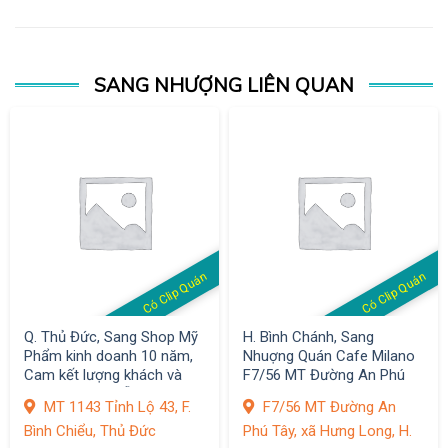
SANG NHƯỢNG LIÊN QUAN
Có Clip Quán
Có Clip Quán
Q. Thủ Đức, Sang Shop Mỹ
H. Bình Chánh, Sang
Phẩm kinh doanh 10 năm,
Nhuợng Quán Cafe Milano
Cam kết lượng khách và
F7/56 MT Đường An Phú
doanh thu có sẵn
Tây, xã Hưng Long, MB vị trí
MT 1143 Tỉnh Lộ 43, F.
F7/56 MT Đường An
đẹp
Bình Chiểu, Thủ Đức
Phú Tây, xã Hưng Long, H.