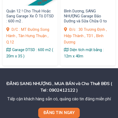
Quận 12 ! Cho Thuê Hoặc
Bình Dương, SANG
Sang Garage Xe Ô Tô DTSD
NHƯỢNG Garage Bảo
: 600 m2 .
Dưỡng và Sữa Chữa O to
Thiết Bị Mới tiên tiến
D/C : MT Đường Song
Đ/c : 30 Trương Định ,
Hành , Tân Hưng Thuận ,
Hiệp Thành , TD1 , Bình
Q.12
Dương
Garage DTSD : 600 m2 (
Diện tích mặt bằng :
20m x 35 )
12m x 40m
ĐĂNG SANG NHƯỢNG , MUA BÁN và Cho Thuê BĐS (
Tel : 0902412122 )
Tiếp cận khách hàng sẵn có, quảng cáo tin đăng miễn phí
ĐĂNG TIN NGAY