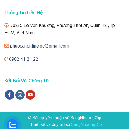
Thông Tin Liên Hệ
702/5 Lê Văn Khương, Phường Thới An, Quân 12 , Tp
HCM, Việt Nam
phuocanonline.qc@gmail.com
0902 41 21 22
Kết Nối Với Chúng Tôi
© Bản quyền thuộc về SangNhuongClip
Thiết kế và duy trì bởi
SangNhuongClip