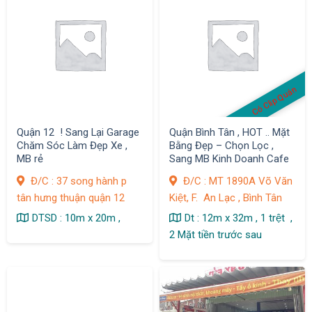
Có Clip Quán
Quận 12 ! Sang Lại Garage
Quận Bình Tân , HOT .. Mặt
Chăm Sóc Làm Đẹp Xe ,
Bằng Đẹp – Chọn Lọc ,
MB rẻ
Sang MB Kinh Doanh Cafe
S/Vườn – Vườn Cây Kiểng
Đ/C : 37 song hành p
Đ/C : MT 1890A Võ Văn
– Garage Xe – Nhà Hàng –
tân hưng thuận quận 12
Kiệt, F. An Lạc , Bình Tân
Quán Ăn
DTSD : 10m x 20m ,
Dt : 12m x 32m , 1 trệt ,
2 Mặt tiền trước sau