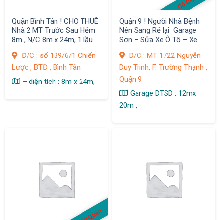
Quận Bình Tân ! CHO THUÊ
Quận 9 ! Người Nhà Bệnh
Nhà 2 MT Trước Sau Hẻm
Nên Sang Rẻ lại Garage
8m , N/C 8m x 24m, 1 lầu .
Sơn – Sửa Xe Ô Tô – Xe
Máy DTSD : 240m2 .
Đ/C : số 139/6/1 Chiến
D/C : MT 1722 Nguyễn
Lược , BTĐ , Bình Tân
Duy Trinh, F. Trường Thạnh ,
Quận 9
– diện tích : 8m x 24m,
Garage DTSD : 12mx
20m ,
Có Clip Quán