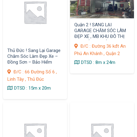
Quận 2 ! SANG LẠI
GARAGE CHĂM SÓC LÀM
ĐẸP XE , MB KHU ĐÔ THỊ
AN PHÚ AN KHÁNH
Đ/C : Đường 36 kđt An
Thủ Đức ! Sang Lại Garage
Phú An Khánh , Quận 2
Chăm Sóc Làm Đẹp Xe –
Đồng Sơn – Bảo Hiểm
DTSD : 8m x 24m
Đ/C : 66 Đường Số 6 ,
Linh Tây , Thủ Đúc
DTSD : 15m x 20m