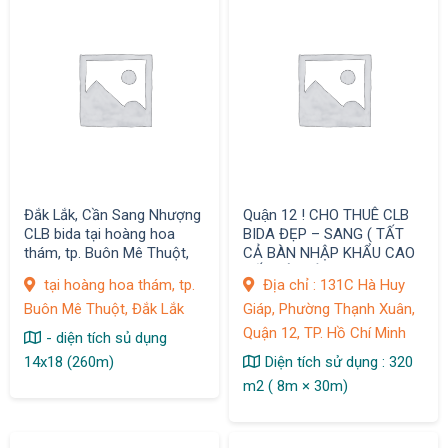
Đắk Lắk, Cần Sang Nhượng
Quận 12 ! CHO THUÊ CLB
CLB bida tại hoàng hoa
BIDA ĐẸP – SANG ( TẤT
thám, tp. Buôn Mê Thuột,
CẢ BÀN NHẬP KHẨU CAO
CẤP VÀ MỚI)
tại hoàng hoa thám, tp.
Địa chỉ : 131C Hà Huy
Buôn Mê Thuột, Đắk Lắk
Giáp, Phường Thạnh Xuân,
Quận 12, TP. Hồ Chí Minh
- diện tích sủ dụng
14x18 (260m)
Diện tích sử dụng : 320
m2 ( 8m × 30m)