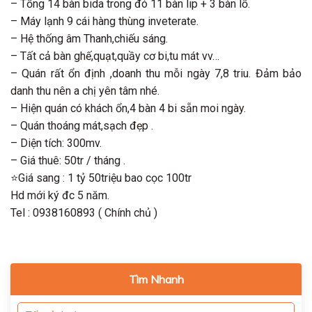
– Tổng 14 bàn bida trong đó 11 bàn lip + 3 bàn lổ.
– Máy lạnh 9 cái hàng thùng inveterate.
– Hệ thống âm Thanh,chiếu sáng.
– Tất cả bàn ghế,quạt,quầy cơ bi,tu mát vv…
– Quán rất ổn định ,doanh thu mỗi ngày 7,8 triu. Đảm bảo
danh thu nên a chị yên tâm nhé.
– Hiện quán có khách ổn,4 bàn 4 bi sẵn moi ngày.
– Quán thoáng mát,sạch đẹp .
– Diện tích: 300mv.
– Giá thuê: 50tr / tháng .
⭐️Giá sang : 1 tỷ 50triệu bao cọc 100tr
Hd mới ký đc 5 năm.
Tel : 0938160893 ( Chính chủ )
Tìm Nhanh