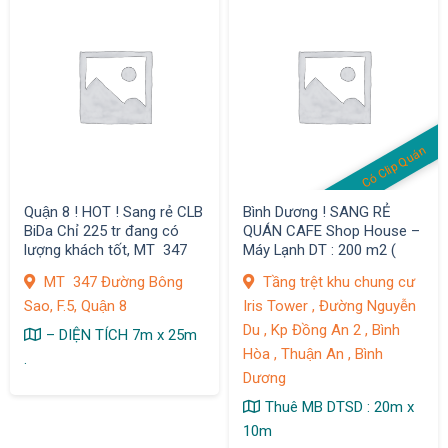
Có Clip Quán
Quận 8 ! HOT ! Sang rẻ CLB
Bình Dương ! SANG RẺ
BiDa Chỉ 225 tr đang có
QUÁN CAFE Shop House –
lượng khách tốt, MT 347
Máy Lạnh DT : 200 m2 (
Đường Bông Sao, F.5,
Ngang 20m x 10m )
MT 347 Đường Bông
Tầng trệt khu chung cư
Sao, F.5, Quận 8
Iris Tower , Đường Nguyễn
Du , Kp Đồng An 2 , Bình
– DIỆN TÍCH 7m x 25m
Hòa , Thuận An , Bình
.
Dương
Thuê MB DTSD : 20m x
10m