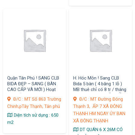
Quận Tân Phú ! SANG CLB
H. Hóc Môn ! Sang CLB
BIDA ĐẸP – SANG ( BÀN
Bida 5 bàn ( 4 băng 1 lỗ )
CAO CẤP VÀ MỚI ) Hoạt
MB thuê chỉ có 8 tr / tháng
đông ổn định
, DT : 6m x 26m MẶT TIỀN
Đ/C : MT Số 863 Trường
Đ/C : MT Đường Đông
ĐƯỜNG NHỰA
Chinh,pTây Thạnh, Tân phú
Thạnh 3, ẤP 7 XÃ ĐÔNG
THẠNH HM NGAY ỦY BAN
Diện tích sử dụng : 650
XÃ ĐÔNG THẠNH
m2
DT QUÁN 6 X 26M CÓ