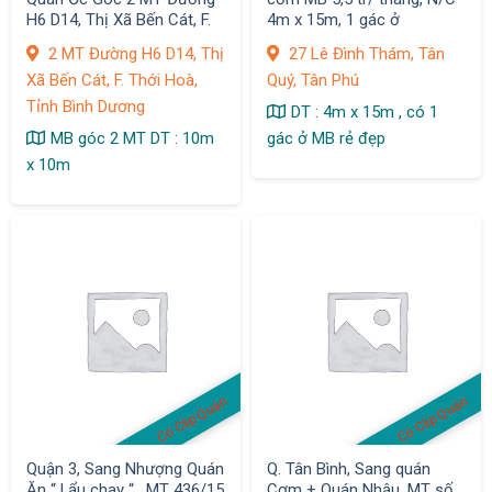
H6 D14, Thị Xã Bến Cát, F.
4m x 15m, 1 gác ở
Thới Hoà
2 MT Đường H6 D14, Thị
27 Lê Đình Thám, Tân
Xã Bến Cát, F. Thới Hoà,
Quý, Tân Phú
Tỉnh Bình Dương
DT : 4m x 15m , có 1
MB góc 2 MT DT : 10m
gác ở MB rẻ đẹp
x 10m
Có Clip Quán
Có Clip Quán
Quận 3, Sang Nhượng Quán
Q. Tân Bình, Sang quán
Ăn “ Lẩu chay “ , MT 436/15
Cơm + Quán Nhậu, MT số