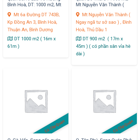
Bình Hoà, DT: 1000 m2, Mt
Mt Nguyễn Văn Thành (
Số 6a Đường DT 743 B, Kp
Ngay ngã tư sở sao ), Đình
Mt 6a Đường DT 743B,
Mt Nguyễn Văn Thành (
Đồng An 3, Bình Hoà,
Hoà, T.Dầu 1
Kp Đồng An 3, Bình Hoà,
Ngay ngã tư sở sao ) , Đình
Thuận An,
Thuận An, Bình Dương
Hoà, Thủ Dầu 1
DT 1000 m2 ( 16m x
DT 900 m2 ( 17m x
61m )
45m ) ( có phần sân vỉa hè
dài )
Có Clip Quán
Có Clip Quán