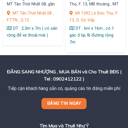
MT Tân Thới Nhất 08, gần
Thọ, F. 13, MB thoáng , MT
chợ sầm uất, Giá sang : 9
đường sầm uất
MT Tân Thới Nhất 08 ,
Mt 1392 Lê Đức Thọ, F.
tr, F. TTN
F.TTN , Q.12
13, Q. Gò Vấp
DT : 2,5m x 7m ( có sân
DT : 6m x 16m , có 1
rộng để xe thoải mái )
gác ở lại, lề đường rộng
7m
ĐĂNG SANG NHƯỢNG , MUA BÁN và Cho Thuê BĐS (
Tel : 0902412122 )
Tiếp cận khách hàng sẵn có, quảng cáo tin đăng miễn phí
ĐĂNG TIN NGAY
Tìm Mua và Thuê Như Ý