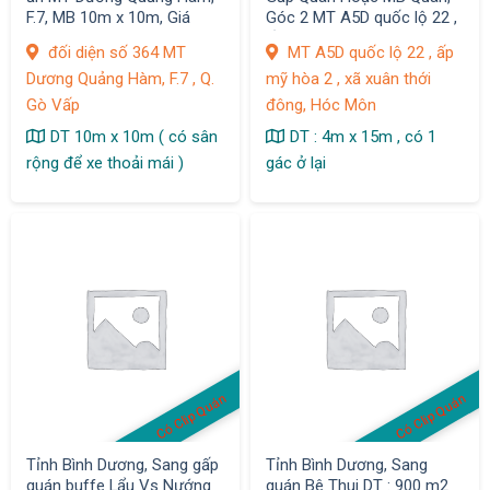
F.7, MB 10m x 10m, Giá
Góc 2 MT A5D quốc lộ 22 ,
thuê: 7 tr
ấp mỹ hòa 2 , xã xuân thới
đối diện số 364 MT
MT A5D quốc lộ 22 , ấp
đông
Dương Quảng Hàm, F.7 , Q.
mỹ hòa 2 , xã xuân thới
Gò Vấp
đông, Hóc Môn
DT 10m x 10m ( có sân
DT : 4m x 15m , có 1
rộng để xe thoải mái )
gác ở lại
Có Clip Quán
Có Clip Quán
Tỉnh Bình Dương, Sang gấp
Tỉnh Bình Dương, Sang
quán buffe Lẩu Vs Nướng
quán Bê Thui DT : 900 m2