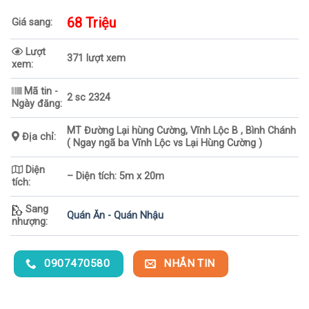
68 Triệu
Giá sang:
Lượt
371 lượt xem
xem:
Mã tin -
2 sc 2324
Ngày đăng:
MT Đường Lại hùng Cường, Vĩnh Lộc B , Bình Chánh
Địa chỉ:
( Ngay ngã ba Vĩnh Lộc vs Lại Hùng Cường )
Diện
– Diện tích: 5m x 20m
tích:
Sang
Quán Ăn - Quán Nhậu
nhượng:
0907470580
NHẮN TIN