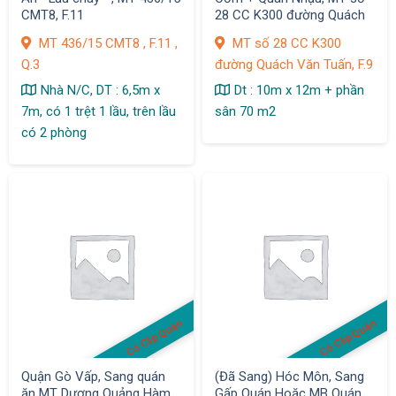
CMT8, F.11
28 CC K300 đường Quách
Văn Tuấn, F.9 , DT : 190 m2
MT 436/15 CMT8 , F.11 ,
MT số 28 CC K300
Q.3
đường Quách Văn Tuấn, F.9
Nhà N/C, DT : 6,5m x
Dt : 10m x 12m + phần
7m, có 1 trệt 1 lầu, trên lầu
sân 70 m2
có 2 phòng
Có Clip Quán
Có Clip Quán
Quận Gò Vấp, Sang quán
(Đã Sang) Hóc Môn, Sang
ăn MT Dương Quảng Hàm,
Gấp Quán Hoặc MB Quán,