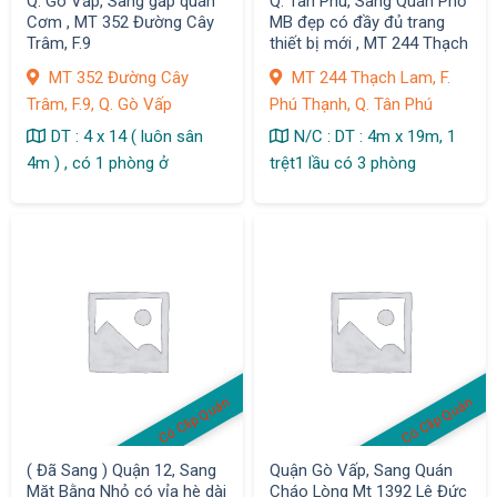
Q. Gò Vấp, Sang gấp quán
Q. Tân Phú, Sang Quán Phở
Cơm , MT 352 Đường Cây
MB đẹp có đầy đủ trang
Trâm, F.9
thiết bị mới , MT 244 Thạch
Lam, F. Phú Thạnh
MT 352 Đường Cây
MT 244 Thạch Lam, F.
Trâm, F.9, Q. Gò Vấp
Phú Thạnh, Q. Tân Phú
DT : 4 x 14 ( luôn sân
N/C : DT : 4m x 19m, 1
4m ) , có 1 phòng ở
trệt1 lầu có 3 phòng
Có Clip Quán
Có Clip Quán
( Đã Sang ) Quận 12, Sang
Quận Gò Vấp, Sang Quán
Mặt Bằng Nhỏ có vỉa hè dài
Cháo Lòng Mt 1392 Lê Đức