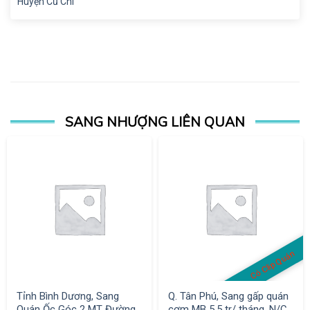
Huyện Củ Chi
SANG NHƯỢNG LIÊN QUAN
Có Clip Quán
Tỉnh Bình Dương, Sang
Q. Tân Phú, Sang gấp quán
Quán Ốc Góc 2 MT Đường
cơm MB 5,5 tr/ tháng, N/C