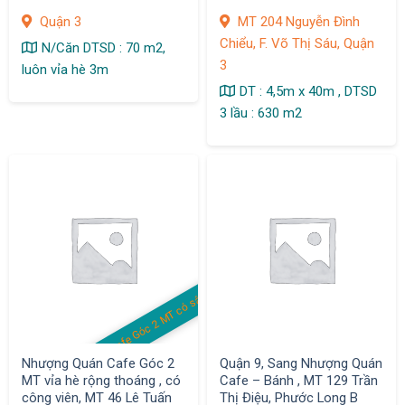
Quang Diệu ,Q. 3
Thị Sáu
Quận 3
MT 204 Nguyễn Đình
Chiểu, F. Võ Thị Sáu, Quận
N/Căn DTSD : 70 m2,
3
luôn vỉa hè 3m
DT : 4,5m x 40m , DTSD
3 lầu : 630 m2
Cafe Góc 2 MT có sân
Nhượng Quán Cafe Góc 2
Quận 9, Sang Nhượng Quán
MT vỉa hè rộng thoáng , có
Cafe – Bánh , MT 129 Trần
công viên, MT 46 Lê Tuấn
Thị Điệu, Phước Long B