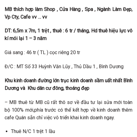
MB thích hợp làm Shop , Cửa Hàng , Spa , Ngành Làm Đẹp,
Vp Cty, Cafe vv … vv
DT:
6,5
m x
7
m, 1 trệt
, thuê :
6
tr / tháng, Hd thuê hiệu lực vô
kí mói lại
1
–
3
năm
Giá sang : 46 tr ( TL ) cọc riêng 20 tr
Đ/C : MT Số 33 Huỳnh Văn Lũy , Thủ Dầu 1 , Bình Dương
Khu kinh doanh đường lớn trục kinh doanh sầm uất nhất Bình
Dương và Khu dân cư đông, thoáng đẹp
– MB thuê từ MB cũ rất thô sơ về đầu tư lại sửa mới toàn
bộ 100% mới,phía trước có thể kết hợp về kinh doanh thêm
cafe Quán sẵn chỉ việc vô triển khai kinh doanh ngay.
Thuê N/C 1 trệt 1 lầu