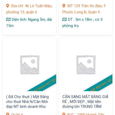
Mậu, phường 13, quận 6
Địa chỉ: 46 Lê Tuấn Mậu,
MT 129 Trần thị điệu. F.
phường 13, quận 6
Phước Long B, Quận 9
Diện tích: Ngang 5m, dài
DT : 5m x 18m , có 5
15m
phòng trọ
MB kinh doanh N/C Cho thuê
MB đẹp sầm uất
( Đã Cho thuê ) Mặt Bằng
CẦN SANG MẶT BẰNG GIÁ
cho thuê Nhà N/Căn Mới
RẺ , MỚI ĐẸP , Mặt tiền
đẹp MT kinh doanh Khu
đường lớn TRUNG TÂM
Bình Phú, Q.6
QUẬN 7
Quận 6
Đ/C : 1500 Huỳnh Tấn