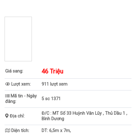
46 Triệu
Giá sang:
Lượt xem:
911 lượt xem
Mã tin - Ngày
5 sc 1371
đăng:
Đ/C : MT Số 33 Huỳnh Văn Lũy , Thủ Dầu 1 ,
Địa chỉ:
Bình Dương
Diện tích:
DT: 6,5m x 7m,