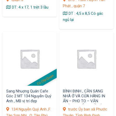
Phát , quận 7
DT: 4 x 17, 1 trệt 3 lầu
DT : 4,5 x 8,5 Có gác
ngủ lại
Có Clip Quán
Sang Nhuợng Quán Cafe
BÌNH ĐỊNH , CẦN SANG
Góc 2 MT 134 Nguyễn Quý
NHÀ Ở VÀ CỬA HÀNG IN
Anh , MB vị trí đẹp
ẤN – PHO TO – VĂN
PHÒNG PHẨM – ĐỒ DÙNG
134 Nguyễn Quý Anh ,F.
trước Ủy ban xã Phước
HỌC SINH TRƯỚC ỦY BAN
Tân Sơn Nhì , Q. Tân Phú
Thuận ,Tỉnh Bình Định
XÃ