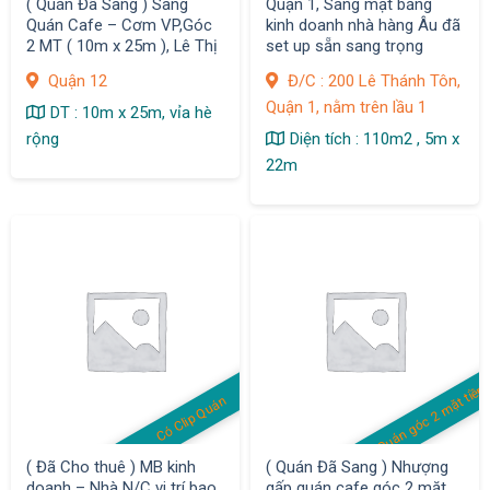
( Quán Đã Sang ) Sang
Quận 1, Sang mặt bằng
Quán Cafe – Cơm VP,Góc
kinh doanh nhà hàng Âu đã
2 MT ( 10m x 25m ), Lê Thị
set up sẵn sang trọng
Riêng, Q.12
Quận 12
Đ/C : 200 Lê Thánh Tôn,
Quận 1, nằm trên lầu 1
DT : 10m x 25m, vỉa hè
rộng
Diện tích : 110m2 , 5m x
22m
Quán góc 2 mặt tiền
Có Clip Quán
( Đã Cho thuê ) MB kinh
( Quán Đã Sang ) Nhượng
doanh – Nhà N/C vi trí bao
gấp quán cafe góc 2 mặt