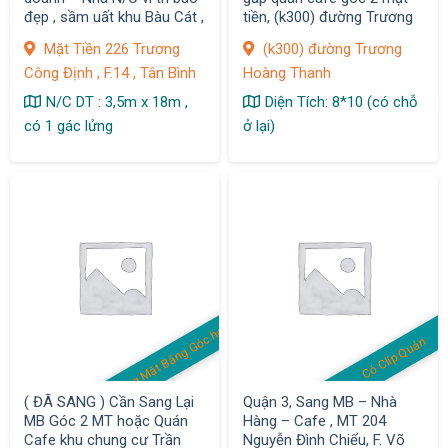
đẹp , sầm uất khu Bàu Cát ,
tiền, (k300) đường Trương
Q. Tân Bình
Hoàng Thanh, P12, Quận
Mặt Tiền 226 Trương
(k300) đường Trương
Tân Bình
Công Định , F.14 , Tân Bình
Hoàng Thanh
N/C DT : 3,5m x 18m ,
Diện Tích: 8*10 (có chỗ
có 1 gác lửng
ở lại)
S
a
n
g
M
ặt
B
ằ
n
g
G
ó
c
h
o
ặ
c
Q
u
á
n
C
af
Có Clip Quán
e
( ĐÃ SANG ) Cần Sang Lại
Quận 3, Sang MB – Nhà
MB Góc 2 MT hoặc Quán
Hàng – Cafe , MT 204
Cafe khu chung cư Trần
Nguyễn Đình Chiểu, F. Võ