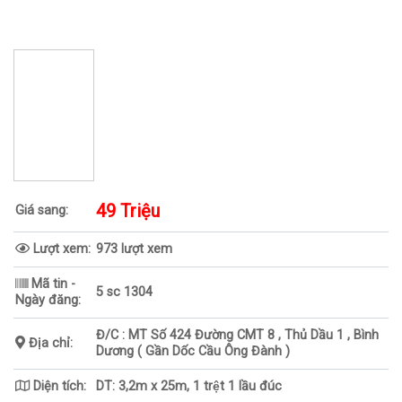
49 Triệu
Giá sang:
Lượt xem:
973 lượt xem
Mã tin -
5 sc 1304
Ngày đăng:
Đ/C : MT Số 424 Đường CMT 8 , Thủ Dầu 1 , Bình
Địa chỉ:
Dương ( Gần Dốc Cầu Ông Đành )
Diện tích:
DT: 3,2m x 25m, 1 trệt 1 lầu đúc