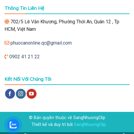
Thông Tin Liên Hệ
702/5 Lê Văn Khương, Phường Thới An, Quân 12 , Tp
HCM, Việt Nam
phuocanonline.qc@gmail.com
0902 41 21 22
Kết Nối Với Chúng Tôi
© Bản quyền thuộc về SangNhuongClip
Thiết kế và duy trì bởi
SangNhuongClip