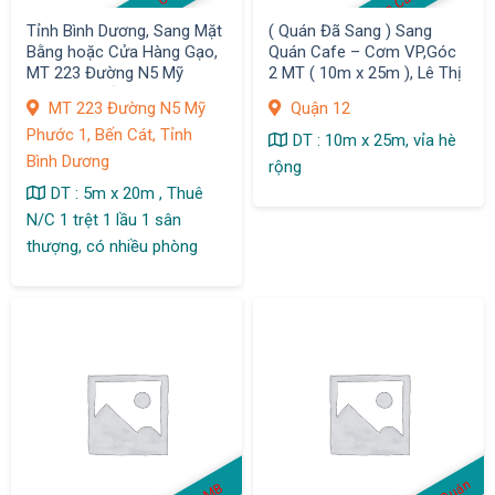
n
P
Tỉnh Bình Dương, Sang Mặt
( Quán Đã Sang ) Sang
Bằng hoặc Cửa Hàng Gạo,
Quán Cafe – Cơm VP,Góc
MT 223 Đường N5 Mỹ
2 MT ( 10m x 25m ), Lê Thị
Phước 1, Bến Cát,
Riêng, Q.12
MT 223 Đường N5 Mỹ
Quận 12
Phước 1, Bến Cát, Tỉnh
DT : 10m x 25m, vỉa hè
Bình Dương
rộng
DT : 5m x 20m , Thuê
N/C 1 trệt 1 lầu 1 sân
thượng, có nhiều phòng