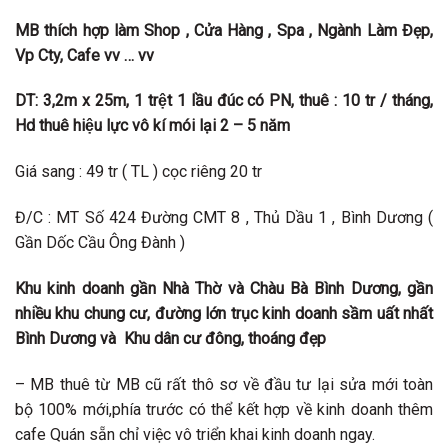
MB thích hợp làm Shop , Cửa Hàng , Spa , Ngành Làm Đẹp,
Vp Cty, Cafe vv … vv
DT:
3,2m x 25m
,
1 trệt 1 lầu đúc có PN,
thuê :
10
tr / tháng
,
Hd thuê hiệu lực vô kí mói lại 2 – 5 năm
Giá sang : 49 tr ( TL ) cọc riêng 20 tr
Đ/C : MT Số 424 Đường CMT 8 , Thủ Dầu 1 , Bình Dương (
Gần Dốc Cầu Ông Đành )
Khu kinh doanh gần
Nhà Thờ và Chàu Bà Bình Dương, gần
nhiều khu chung cư, đường lớn trục kinh doanh sầm uất nhất
Bình Dương và
Khu dân cư đông, thoáng đẹp
– MB thuê từ MB cũ rất thô sơ về đầu tư lại sửa mới toàn
bộ 100% mới,phía trước có thể kết hợp về kinh doanh thêm
cafe Quán sẵn chỉ việc vô triển khai kinh doanh ngay.