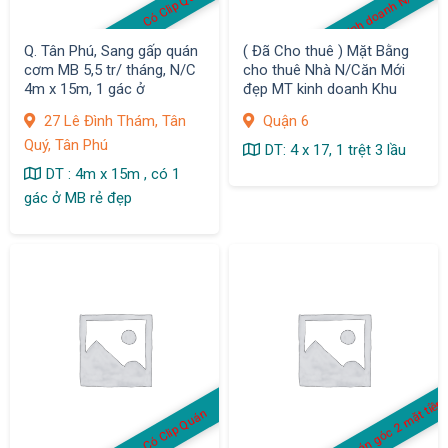
MB kinh doanh N/C Cho 
Có Clip Quán
Q. Tân Phú, Sang gấp quán
( Đã Cho thuê ) Mặt Bằng
cơm MB 5,5 tr/ tháng, N/C
cho thuê Nhà N/Căn Mới
4m x 15m, 1 gác ở
đẹp MT kinh doanh Khu
Bình Phú, Q.6
27 Lê Đình Thám, Tân
Quận 6
Quý, Tân Phú
DT: 4 x 17, 1 trệt 3 lầu
DT : 4m x 15m , có 1
gác ở MB rẻ đẹp
Quán góc 2 mặt tiền
Có Clip Quán