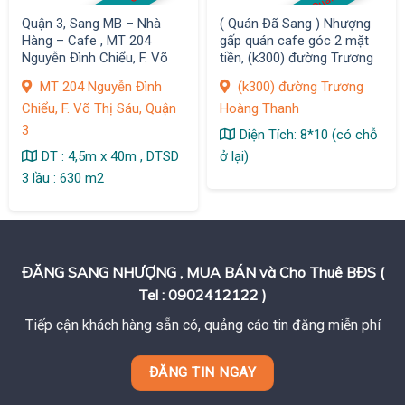
Quận 3, Sang MB – Nhà
( Quán Đã Sang ) Nhượng
Hàng – Cafe , MT 204
gấp quán cafe góc 2 mặt
Nguyễn Đình Chiểu, F. Võ
tiền, (k300) đường Trương
Thị Sáu
Hoàng Thanh, P12, Quận
MT 204 Nguyễn Đình
(k300) đường Trương
Tân Bình
Chiểu, F. Võ Thị Sáu, Quận
Hoàng Thanh
3
Diện Tích: 8*10 (có chỗ
DT : 4,5m x 40m , DTSD
ở lại)
3 lầu : 630 m2
ĐĂNG SANG NHƯỢNG , MUA BÁN và Cho Thuê BĐS (
Tel : 0902412122 )
Tiếp cận khách hàng sẵn có, quảng cáo tin đăng miễn phí
ĐĂNG TIN NGAY