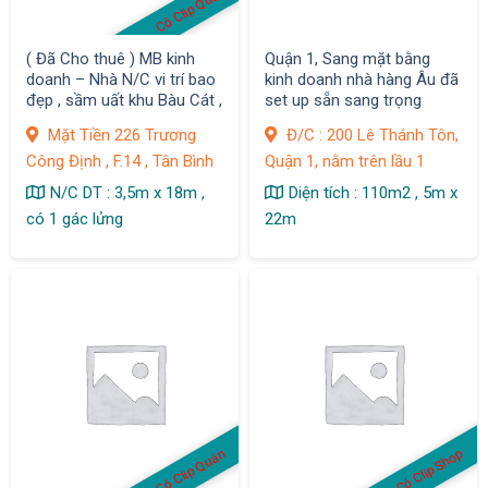
Có Clip Quán
( Đã Cho thuê ) MB kinh
Quận 1, Sang mặt bằng
doanh – Nhà N/C vi trí bao
kinh doanh nhà hàng Âu đã
đẹp , sầm uất khu Bàu Cát ,
set up sẵn sang trọng
Q. Tân Bình
Mặt Tiền 226 Trương
Đ/C : 200 Lê Thánh Tôn,
Công Định , F.14 , Tân Bình
Quận 1, nằm trên lầu 1
N/C DT : 3,5m x 18m ,
Diện tích : 110m2 , 5m x
có 1 gác lửng
22m
Có Clip Quán
Có Clip Shop