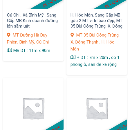
Có Clip Quán
Có Clip MB
Củ Chi , Xã Bình Mỹ , Sang
H. Hóc Môn, Sang Gấp MB
Gấp MB Kinh doanh đường
góc 2 MT vi trí bao đẹp, MT
lớn sầm uất
35 Bùi Công Trừng, X. Đông
Thạnh
MT Đường Hà Duy
MT 35 Bùi Công Trừng,
Phiên, Bình Mỹ, Củ Chi
X. Đông Thạnh , H. Hóc
Môn
MB DT : 11m x 90m
+ DT : 7m x 20m , có 1
phòng ở, sân để xe rộng