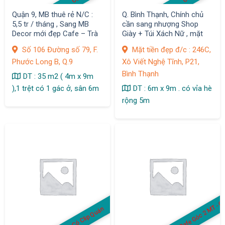
Quận 9, MB thuê rẻ N/C :
Q. Bình Thạnh, Chính chủ
5,5 tr / tháng , Sang MB
cần sang nhượng Shop
Decor mới đẹp Cafe – Trà
Giày + Túi Xách Nữ , mặt
Sữa
bằng Decor Đẹp
Số 106 Đường số 79, F.
Mặt tiền đẹp đ/c : 246C,
Phước Long B, Q.9
Xô Viết Nghệ Tĩnh, P21,
Bình Thạnh
DT : 35 m2 ( 4m x 9m
),1 trệt có 1 gác ở, sân 6m
DT : 6m x 9m . có vỉa hè
rộng 5m
a
T 
Có Clip Quán