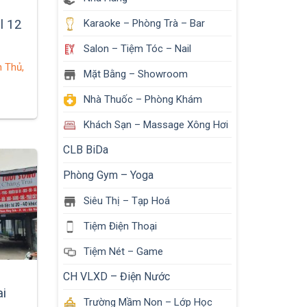
l 12
Karaoke – Phòng Trà – Bar
 trả
Salon – Tiệm Tóc – Nail
 Thủ,
Mặt Bằng – Showroom
Nhà Thuốc – Phòng Khám
Khách Sạn – Massage Xông Hơi
CLB BiDa
Phòng Gym – Yoga
Siêu Thị – Tạp Hoá
Tiệm Điện Thoại
Tiệm Nét – Game
CH VLXD – Điện Nước
i
Trường Mầm Non – Lớp Học