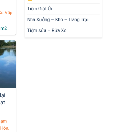
Tiệm Giặt Ủi
 Gò Vấp
Nhà Xưởng – Kho – Trang Trại
0 m2
Tiệm sửa – Rửa Xe
lại
oạt
n
Phạm
 Hòa,