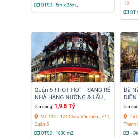
.12
DTSD : 5m x 25m ,
DT 
Quận 5 ! HOT HOT ! SANG RẺ
Đà N
NHÀ HÀNG NƯỚNG & LẨU ,
DIỆN
DT : 1000 m2 , 1 trệt 1 lửng 3
MẶT T
1,9.8 Tỷ
Giá sang:
Giá sa
lầu.
ĐẮC 
MT 122 - 124 Châu Văn Liêm, F.11,
TẠI 
Quận 5
Thanh 
DTSD : 1000 m2
- D