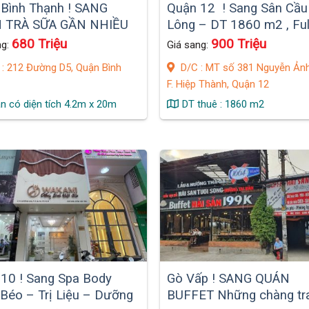
Bình Thạnh ! SANG
Quận 12 ! Sang Sân Cầu
 TRÀ SỮA GẦN NHIỀU
Lông – DT 1860 m2 , Ful
NG ĐẠI HỌC VÀ KV
sân, Quy mô lớn , Mb thuê
680 Triệu
900 Triệu
ng:
Giá sang:
G CỰC ĐÔNG SINH
106 tr / Tháng
: 212 Đường D5, Quận Bình
D/C : MT số 381 Nguyễn Ảnh
F. Hiệp Thành, Quận 12
n có diện tích 4.2m x 20m
DT thuê : 1860 m2
10 ! Sang Spa Body
Gò Vấp ! SANG QUÁN
Béo – Trị Liệu – Dưỡng
BUFFET Những chàng tra