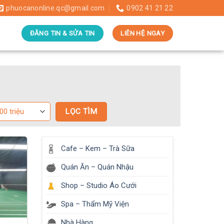
phuocanonline.qc@gmail.com
0902 41 21 22
ĐĂNG TIN & SỬA TIN
LIÊN HỆ NGAY
Cafe – Kem – Trà Sữa
Quán Ăn – Quán Nhậu
Shop – Studio Áo Cưới
Spa – Thẩm Mỹ Viện
Nhà Hàng