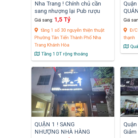
Nha Trang ! Chính chủ cần
Quận 
sang nhượng lại Pub rượu
QUÁN
Hàn và cafe Vị trí sầm uất
TRƯỜ
1,5 Tỷ
Giá sang:
Giá sa
đắc địa
ĐƯỜN
tầng 1 số 30 nguyễn thiện thuật
Đ/C 
VIÊN
Phường Tân Tiến Thành Phố Nha
thạnh
Trang Khánh Hòa
Quá
Tầng 1 DT rộng thoáng
QUẬN 1 ! SANG
Quận 
NHƯỢNG NHÀ HÀNG
Giảm 