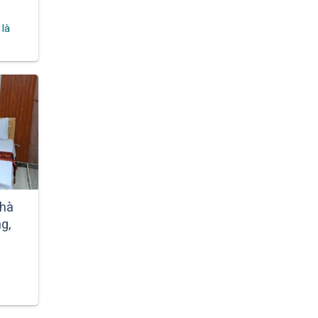
 là
nhà
g,