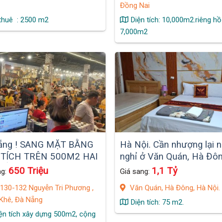
Đồng Nai
thuê : 2500 m2
Diện tích: 10,000m2.riêng hồ
7,000m2
ẵng ! SANG MẶT BẰNG
Hà Nội. Cần nhượng lại 
 TÍCH TRÊN 500M2 HAI
nghỉ ở Văn Quán, Hà Đôn
IỀN Vị Trí Sầm Uất
650 Triệu
1,1 Tỷ
ng:
Giá sang:
ĐỊA
130-132 Nguyễn Tri Phương ,
Văn Quán, Hà Đông, Hà Nội.
Khê, Đà Nẵng
Diện tích: 75 m2.
iện tích xây dựng 500m2, cộng