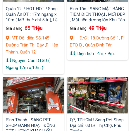
Quận 12 ! HOT HOT ! Sang
Bình Tân ! SANG MẶT BẰNG
Quán Ăn DT : 17m ngang x
TIỆM ĐIỆN THOẠI , MỚI ĐẸP
10m ( MB thuê chỉ 5 tr ), Lề
, Mặt tiền đường lớn Khu Tên
Đường rộng
Lửa
65 Triệu
49 Triệu
Giá sang:
Giá sang:
MT Đối diện Số 145
– Đ/C : 18 Đường Số 1, F.
Đường Trần Thị Bảy ,F. Hiệp
BTĐ B , Quận Bình Tân
Thành, Quận 12,
Diện tích : 4m x 9m,
Nguyên Căn DTSD (
Ngang 17m x 10m )
Bình Thạnh ! SANG PET
Q7, TPHCM ! Sang Pet Shop
SHOP ĐANG HOẠT ĐỘNG
Địa chỉ: 03 Lê Thị Chợ, Phú
TỐT, LƯỢNG KHÁCH ỔN
Thuận