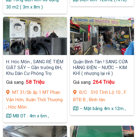
30 m2 ( 3m x 8m )
H. Hóc Môn , SANG RẺ TIỆM
Quận Bình Tân ! SANG CỬA
GIẶT SẤY – Gần trường ĐH,
HÀNG ĐIỆN – NƯỚC – KIM
Khu Dân Cư Phòng Trọ
KHÍ ( nhượng lại rẻ )
nhiều, MT Đường Khu Sầm
58 Triệu
264 Triệu
Giá sang:
Giá sang:
Uất ,
MT 31/5b ấp 1 MT Phan
Đ/C : 510 Tỉnh Lộ 10 , F.
Văn Hớn, Xuân Thới Thượng
BTĐ B , Bình tân
, Hóc Môn .
– Mặt bằng 4m x 12m ,
MB DT : 4m x 6m ,