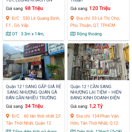
ĐỊNH, KHU TRUNG TÂM
98 Triệu
120 Triệu
Giá sang:
Giá sang:
KINH DOANH SẦM UẤT
QUẬN
Đ/C : 530 Lê Quang Định,
Địa chỉ: 03 Lê Thị Chợ,
F.1 , Gò Vấp
Phú Thuận, Q7, TPHCM
DT : 3.3m x 14m,
Rộng thoáng
Quận 12 ! SANG GẤP GIÁ RẺ
Quận 12 ! CẦN SANG
SANG NHƯỢNG QUÁN GÀ
NHƯỢNG LẠI TIỆM – HIỆN
RÁN GẦN NHIỀU TRƯỜNG
ĐANG KINH DOANH ĐIỆN
HỌC CẤP 1,2,3
NƯỚC, KIM KHÍ
34 Triệu
1,2 Tỷ
Giá sang:
Giá sang:
Đ/C : 60 tân thới nhất 2,F.
Địa chỉ: 134 Phan Văn
Tân Thới Nhất, Quận 12
Hớn, Tân Thới Nhất, Q.12
Tổng diện tích sử dụng
Diện tích: 126m2 (7x18).