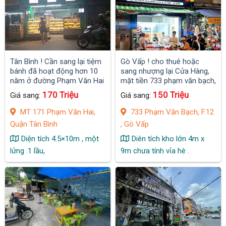
Tân Bình ! Cần sang lại tiệm
Gò Vấp ! cho thuê hoặc
bánh đã hoạt động hơn 10
sang nhượng lại Cửa Hàng,
năm ở đường Phạm Văn Hai
mặt tiền 733 phạm văn bạch,
Quận Tân Bình
F.12
170 Triệu
150 Triệu
Giá sang:
Giá sang:
MT 171 Phạm Văn Hai,
733 Phạm Văn Bạch, F.12
Quận Tân Bình
, Gò Vấp
Diện tích 4.5×10m , một
Diên tích kho lớn 4m x
lửng .1 lầu,
9m chưa tính vỉa hè .