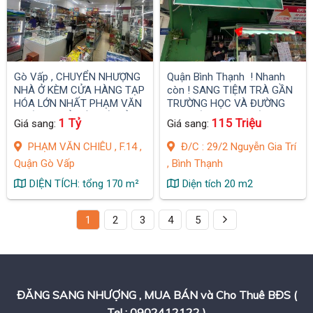
Gò Vấp , CHUYỂN NHƯỢNG
Quận Bình Thạnh ! Nhanh
NHÀ Ở KÈM CỬA HÀNG TẠP
còn ! SANG TIỆM TRÀ GẦN
HÓA LỚN NHẤT PHẠM VĂN
TRƯỜNG HỌC VÀ ĐƯỜNG
CHIÊU – CHỈ VIỆC VÀO Ở &
CỰC ĐÔNG SINH VIÊN ,
1 Tỷ
115 Triệu
Giá sang:
Giá sang:
BUÔN BÁN NGAY!
PHẠM VĂN CHIÊU , F.14 ,
Đ/C : 29/2 Nguyễn Gia Trí
Quận Gò Vấp
, Bình Thạnh
DIỆN TÍCH: tổng 170 m²
Diện tích 20 m2
1
2
3
4
5
ĐĂNG SANG NHƯỢNG , MUA BÁN và Cho Thuê BĐS (
Tel : 0902412122 )